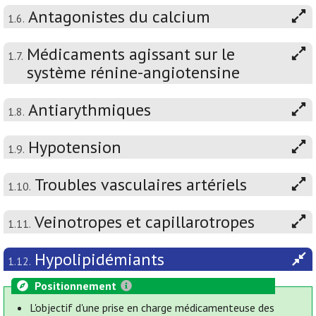
Antagonistes du calcium
1.6.
Médicaments agissant sur le
1.7.
système rénine-angiotensine
Antiarythmiques
1.8.
Hypotension
1.9.
Troubles vasculaires artériels
1.10.
Veinotropes et capillarotropes
1.11.
Hypolipidémiants
1.12.
Positionnement
L'objectif d'une prise en charge médicamenteuse des