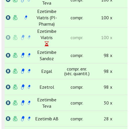
Teva
Ezetimibe
Viatris (PI-
compr.
100 x
Pharma)
Ezetimibe
Viatris
compr.
100 x
Ezetimibe
compr.
98 x
Sandoz
compr. enr.
Ezgal
98 x
(séc. quantit.)
Ezetrol
compr.
98 x
Ezetimibe
compr.
30 x
Teva
Ezetimib AB
compr.
28 x