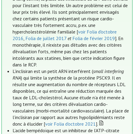
pour l'instant très limitée. Un autre problème est celui de
leur prix très élevé. Ils sont principalement envisagés
chez certains patients présentant un risque cardio-
vasculaire très fortement accru, p.ex. une
hypercholestérolémie familiale [
voir Folia d'octobre
2016
,
Folia de juillet 2017
et
Folia de février 2019
]. En
monothérapie, il n'existe pas d'études avec des critères
d'évaluation forts, même pas chez les patients
intolérants aux statines, bien que cette indication figure
dans le RCP.
L’inclisiran est un petit ARN interférent (
small interfering
RNA
) qui limite la synthèse de la protéine PSCK9. Il en
résulte une augmentation du nombre de récepteurs LDL
disponibles, ce qui entraîne une réduction marquée des
taux de LDL-cholestérol. Aucune étude n’a été menée à
long terme, sur des critères d’évaluation cardio-
vasculaires (morbi-mortalité cardiovasculaire). La place de
l’inclisiran par rapport aux autres hypolipidémiants reste
donc à élucider [
voir Folia d'octobre 2021
].
L’acide bempédoïque est un inhibiteur de l’ATP-citrate