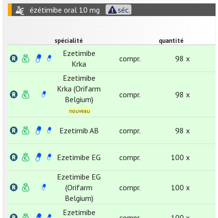
ézétimibe oral 10 mg
séc.
spécialité
quantité
Ezetimibe
compr.
98 x
Krka
Ezetimibe
Krka (Orifarm
compr.
98 x
Belgium)
nouveau
Ezetimib AB
compr.
98 x
Ezetimibe EG
compr.
100 x
Ezetimibe EG
(Orifarm
compr.
100 x
Belgium)
Ezetimibe
compr.
100 x