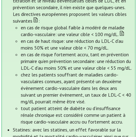
titration et le niveau d’éventuelles cibles de LDL, et en
prévention secondaire, il n’en existe que quelques-unes.
Les directives européennes proposent les valeurs cibles
suivantes
:
en cas de risque global faible à modéré de maladie
cardio-vasculaire: une valeur cible < 100 mg/dL.
en cas de haut risque: une réduction du LDL-C d'au
moins 50% et une valeur cible < 70 mg/dL.
en cas de risque fortement accru, tant en prévention
primaire qu’en prévention secondaire: une réduction du
LDL-C d'au moins 50% et une valeur cible < 55 mg/dL.
chez les patients souffrant de maladies cardio-
vasculaires connues, ayant présenté un deuxième
évènement cardio-vasculaire dans les deux ans
suivant un premier évènement, un taux de LDL-C < 40
mg/dL pourrait même être visé.
tout patient atteint de diabète ou d’insuffisance
rénale chronique est considéré comme un patient à
risque cardio-vasculaire accru ou fortement accru.
Statines: avec les statines, un effet favorable sur la
morbidité et la mortalité cardio-vasculaires ainsi que sur