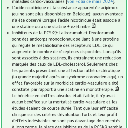
maladies cardio-vasculaires [
voir Folia de mars 2024
].
L’acide nicotinique et la substance apparentée acipimox
(qui ne sont plus disponibles en Belgique): aucun avantage
n’a été observé lorsque l’acide nicotinique était associé à
une statine ou à une statine + ézétimibe.
Inhibiteurs de la PCSK9: l’alirocumab et l’évolocumab
sont des anticorps monoclonaux se liant à une protéine
qui régule le métabolisme des récepteurs LDL, ce qui
augmente le nombre de récepteurs disponibles. Lorsqu’ils
sont associés à des statines, ils entraînent une réduction
marquée des taux de LDL-cholestérol. Seulement chez
les patients présentant une affection athérosclérotique
(la grande majorité après un syndrome coronarien aigu), un
effet favorable sur la morbidité cardio-vasculaire a été
constaté, par rapport à une statine en monothérapie.
Le bénéfice en chiffres absolus était faible, il n’y avait
aucun bénéfice sur la mortalité cardio-vasculaire et les
études étaient de courte durée. Tant que leur efficacité
clinique sur des critères d’évaluation forts et leur profil
d’effets indésirables ne sont pas davantage documentés
à long terme, la place des inhibiteurs de la PCSK9 semble