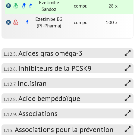
Ezetimibe
compr.
28 x
Sandoz
Ezetimibe EG
compr.
100 x
(PI-Pharma)
Acides gras oméga-3
1.12.5.
Inhibiteurs de la PCSK9
1.12.6.
Inclisiran
1.12.7.
Acide bempédoïque
1.12.8.
Associations
1.12.9.
Associations pour la prévention
1.13.