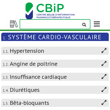
Afficher/m
la
Afficher/masquer
barre
la
SYSTÈME CARDIO-VASCULAIRE
1.
de
table
navigation
des
Hypertension
matières
1.1.
Angine de poitrine
1.2.
Insuffisance cardiaque
1.3.
Diurétiques
1.4.
Bêta-bloquants
1.5.