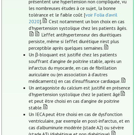
présentent une hypertension non compliquée, vu
les nombreuses études à ce sujet, la bonne
tolérance et le faible coût [
voir Folia d'avril
2020
].
C’est notamment un bon choix en cas
d’hypertension systolique chez les patients âgés.
L’effet antihypertenseur des diurétiques
persiste, même si l’effet diurétique n’est plus
perceptible après quelques semaines.
Un β-bloquant est justifié chez les patients
souffrant d’angine de poitrine stable, après un
infarctus du myocarde, en cas de fibrillation
auriculaire ou (en association à d’autres
médicaments) en cas d’insuffisance cardiaque.
Un antagoniste du calcium est justifié en présence
d’hypertension systolique chez le patient âgé
et peut être choisi en cas d’angine de poitrine
stable.
Un IECA peut être choisi en cas de dysfonction
ventriculaire, par exemple en post-infarctus, et en
cas d’albuminurie modérée (stade A2) ou sévère
(stade A3) (diabétique et non diabétique).