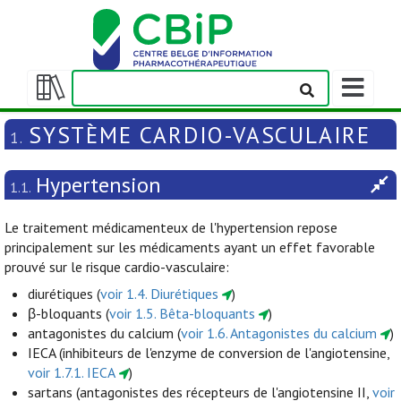
Afficher/m
la
Afficher/masquer
barre
la
SYSTÈME CARDIO-VASCULAIRE
1.
de
table
navigation
des
Hypertension
matières
1.1.
Le traitement médicamenteux de l'hypertension repose
principalement sur les médicaments ayant un effet favorable
prouvé sur le risque cardio-vasculaire:
diurétiques (
voir 1.4. Diurétiques
)
β-bloquants (
voir 1.5. Bêta-bloquants
)
antagonistes du calcium (
voir 1.6. Antagonistes du calcium
)
IECA (inhibiteurs de l'enzyme de conversion de l'angiotensine,
voir 1.7.1. IECA
)
sartans (antagonistes des récepteurs de l'angiotensine II,
voir