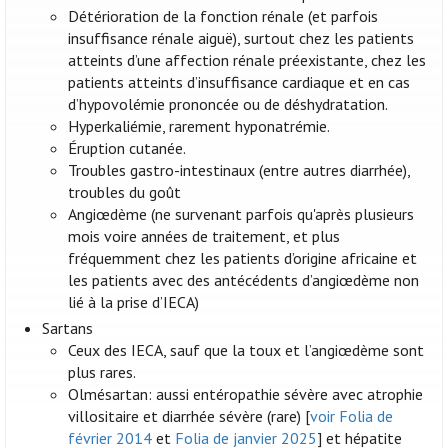
Détérioration de la fonction rénale (et parfois
insuffisance rénale aiguë), surtout chez les patients
atteints d’une affection rénale préexistante, chez les
patients atteints d’insuffisance cardiaque et en cas
d’hypovolémie prononcée ou de déshydratation.
Hyperkaliémie, rarement hyponatrémie.
Éruption cutanée.
Troubles gastro-intestinaux (entre autres diarrhée),
troubles du goût
Angiœdème (ne survenant parfois qu'après plusieurs
mois voire années de traitement, et plus
fréquemment chez les patients d’origine africaine et
les patients avec des antécédents d’angiœdème non
lié à la prise d’IECA)
Sartans
Ceux des IECA, sauf que la toux et l’angiœdème sont
plus rares.
Olmésartan: aussi entéropathie sévère avec atrophie
villositaire et diarrhée sévère (rare) [
voir Folia de
février 2014
et
Folia de janvier 2025
] et hépatite