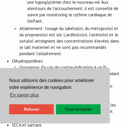
une hypoglycémie chez le nouveau-né. Aux
alentours de l’accouchement, il est conseillé de
suivre par monitoring le rythme cardiaque de
l’enfant.
Allaitement: l’usage du labétalol, du métoprolol et
du propranolol est sûr. L’acébutolol, l’aténolol et le
sotalol atteignent des concentrations élevées dans
le lait maternel et ne sont pas recommandés
pendant l'allaitement.
Dihydropyridines
Grossesse: En cas de contre-indication à un β-
bloquant (premier choix dans l'hypertension pendant
la grossesse selon la plupart des sources), un
Nous utilisons des cookies pour améliorer
antagoniste du calcium (la nifédipine à libération
votre expérience de navigation.
prolongée et la nicardipine étant les mieux
En savoir plus
documentées) est suggéré comme alternative.
Allaitement: la nifédipine et la nicardipine sont les
Refuser
Tout accepter
dihydropyridines les mieux documentées pendant
l'allaitement et sont considérées comme sûres.
IECA et sartans