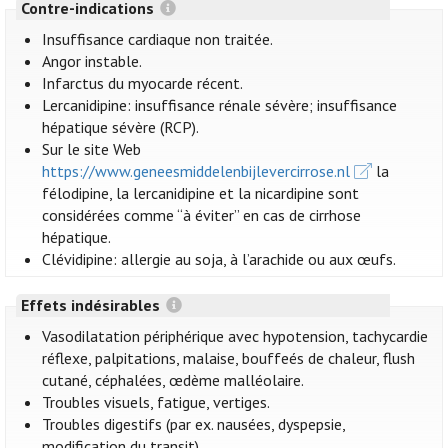
Contre-indications
Insuffisance cardiaque non traitée.
Angor instable.
Infarctus du myocarde récent.
Lercanidipine: insuffisance rénale sévère; insuffisance
hépatique sévère (RCP).
Sur le site Web
https://www.geneesmiddelenbijlevercirrose.nl
la
félodipine, la lercanidipine et la nicardipine sont
considérées comme “à éviter” en cas de cirrhose
hépatique.
Clévidipine: allergie au soja, à l’arachide ou aux œufs.
Effets indésirables
Vasodilatation périphérique avec hypotension, tachycardie
réflexe, palpitations, malaise, bouffeés de chaleur, flush
cutané, céphalées, œdème malléolaire.
Troubles visuels, fatigue, vertiges.
Troubles digestifs (par ex. nausées, dyspepsie,
modification du transit).