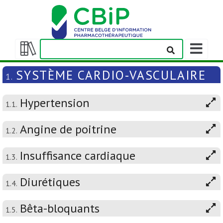
Afficher/m
la
Afficher/masquer
barre
la
SYSTÈME CARDIO-VASCULAIRE
1.
de
table
navigation
des
Hypertension
matières
1.1.
Angine de poitrine
1.2.
Insuffisance cardiaque
1.3.
Diurétiques
1.4.
Bêta-bloquants
1.5.