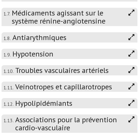
Médicaments agissant sur le
1.7.
système rénine-angiotensine
Antiarythmiques
1.8.
Hypotension
1.9.
Troubles vasculaires artériels
1.10.
Veinotropes et capillarotropes
1.11.
Hypolipidémiants
1.12.
Associations pour la prévention
1.13.
cardio-vasculaire