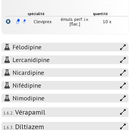
spécialité
quantité
émuls. perf. i.v.
Cleviprex
10 x
[flac.]
Félodipine
Lercanidipine
Nicardipine
Nifédipine
Nimodipine
Vérapamil
1.6.2.
Diltiazem
1.6.3.