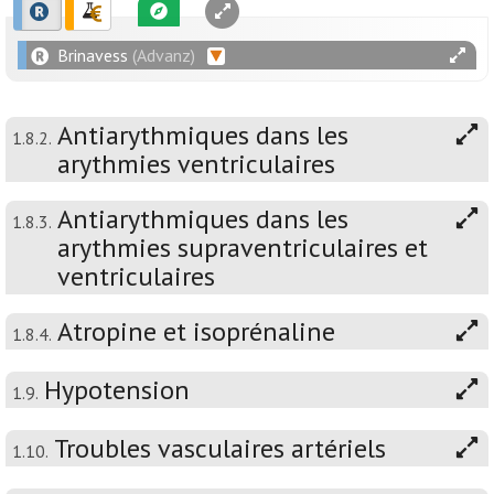
Brinavess
(Advanz)
Antiarythmiques dans les
1.8.2.
arythmies ventriculaires
Antiarythmiques dans les
1.8.3.
arythmies supraventriculaires et
ventriculaires
Atropine et isoprénaline
1.8.4.
Hypotension
1.9.
Troubles vasculaires artériels
1.10.