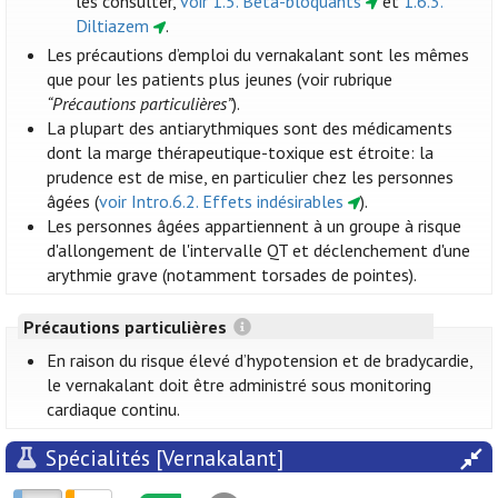
les consulter,
voir 1.5. Bêta-bloquants
et
1.6.3.
Diltiazem
.
Les précautions d’emploi du vernakalant sont les mêmes
que pour les patients plus jeunes (voir rubrique
“Précautions particulières”
).
La plupart des antiarythmiques sont des médicaments
dont la marge thérapeutique-toxique est étroite: la
prudence est de mise, en particulier chez les personnes
âgées (
voir Intro.6.2. Effets indésirables
).
Les personnes âgées appartiennent à un groupe à risque
d'allongement de l'intervalle QT et déclenchement d'une
arythmie grave (notamment torsades de pointes).
Précautions particulières
En raison du risque élevé d’hypotension et de bradycardie,
le vernakalant doit être administré sous monitoring
cardiaque continu.
Spécialités [Vernakalant]