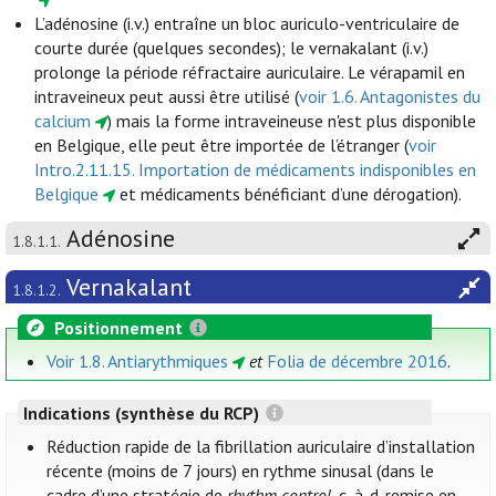
L’adénosine (i.v.) entraîne un bloc auriculo-ventriculaire de
courte durée (quelques secondes); le vernakalant (i.v.)
prolonge la période réfractaire auriculaire. Le vérapamil en
intraveineux peut aussi être utilisé (
voir 1.6. Antagonistes du
calcium
) mais la forme intraveineuse n'est plus disponible
en Belgique, elle peut être importée de l’étranger (
voir
Intro.2.11.15. Importation de médicaments indisponibles en
Belgique
et médicaments bénéficiant d’une dérogation).
Adénosine
1.8.1.1.
Vernakalant
1.8.1.2.
Positionnement
Voir 1.8. Antiarythmiques
et
Folia de décembre 2016
.
Indications (synthèse du RCP)
Réduction rapide de la fibrillation auriculaire d’installation
récente (moins de 7 jours) en rythme sinusal (dans le
cadre d’une stratégie de
rhythm control
, c.-à-d. remise en