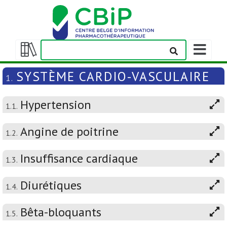
Afficher/m
la
Afficher/masquer
barre
la
SYSTÈME CARDIO-VASCULAIRE
1.
de
table
navigation
des
Hypertension
matières
1.1.
Angine de poitrine
1.2.
Insuffisance cardiaque
1.3.
Diurétiques
1.4.
Bêta-bloquants
1.5.