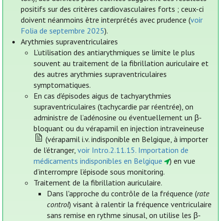
positifs sur des critères cardiovasculaires forts ; ceux-ci
doivent néanmoins être interprétés avec prudence (
voir
Folia de septembre 2025
).
Arythmies supraventriculaires
L’utilisation des antiarythmiques se limite le plus
souvent au traitement de la fibrillation auriculaire et
des autres arythmies supraventriculaires
symptomatiques.
En cas d’épisodes aigus de tachyarythmies
supraventriculaires (tachycardie par réentrée), on
administre de l’adénosine ou éventuellement un β-
bloquant ou du vérapamil en injection intraveineuse
(vérapamil i.v. indisponible en Belgique, à importer
de l’étranger,
voir Intro.2.11.15. Importation de
médicaments indisponibles en Belgique
) en vue
d’interrompre l’épisode sous monitoring.
Traitement de la fibrillation auriculaire.
Dans l'approche du contrôle de la fréquence (
rate
control
) visant à ralentir la fréquence ventriculaire
sans remise en rythme sinusal, on utilise les β-