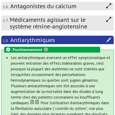
Antagonistes du calcium
1.6.
Médicaments agissant sur le
1.7.
système rénine-angiotensine
Antiarythmiques
1.8.
Positionnement
Les antiarythmiques exercent un effet symptomatique et
peuvent entraîner des effets indésirables graves, c'est
pourquoi la plupart des arythmies ne sont traitées que
lorsqu’elles occasionnent des perturbations
hémodynamiques ou qu’elles sont jugées gênantes.
Plusieurs antiarythmiques ont été associés à une
augmentation de la mortalité dans des études à long
terme chez des patients coronariens ou insuffisants
cardiaques.
Pour l’utilisation d’antiarythmiques dans
la fibrillation auriculaire (“
contrôle du rythme
”, voir plus
loin), des données plus récentes suggèrent des résultats