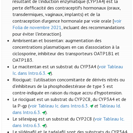
résultant de l'induction enzymatique (CYP3A4) est la
perte d’efficacité des contraceptifs hormonaux (oraux,
transdermiques, vaginaux, implants) et de la
contraception d'urgence hormonale par voie orale [
voir
Folia de novembre 2021
, incluant des recommandations
pour éviter l'interaction].
Ambrisentan et bosentan: augmentation des
concentrations plasmatiques en cas d’association à la
ciclosporine, inhibiteur des transporteurs OATP1B1 et
OATP1B3.
Le macitentan est un substrat du CYP3A4 (
voir Tableau
Ic. dans Intro.6.3.
).
Riociguat: l’utilisation concomitante de dérivés nitrés ou
d’inhibiteurs de la phosphodiestérase de type 5 est
contre-indiquée en raison du risque accru d’hypotension.
Le riociguat est un substrat du CYP2C8, du CYP3A4 et de
la P-gp (
voir Tableau Ic. dans Intro.6.3.
et
Tableau Id.
dans Intro.6.3.
).
Le sélexipag est un substrat du CYP2C8 (
voir Tableau Ic.
dans Intro.6.3.
).
Le sildénafil et le tadalafil sont des substrats du CYP3A4