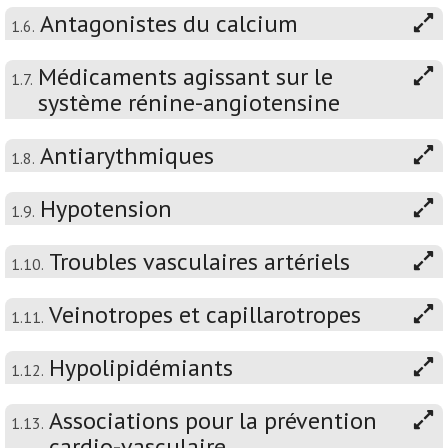
Antagonistes du calcium
1.6.
Médicaments agissant sur le
1.7.
système rénine-angiotensine
Antiarythmiques
1.8.
Hypotension
1.9.
Troubles vasculaires artériels
1.10.
Veinotropes et capillarotropes
1.11.
Hypolipidémiants
1.12.
Associations pour la prévention
1.13.
cardio-vasculaire