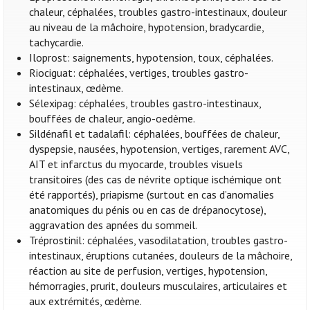
chaleur, céphalées, troubles gastro-intestinaux, douleur
au niveau de la mâchoire, hypotension, bradycardie,
tachycardie.
Iloprost: saignements, hypotension, toux, céphalées.
Riociguat: céphalées, vertiges, troubles gastro-
intestinaux, œdème.
Sélexipag: céphalées, troubles gastro-intestinaux,
bouffées de chaleur, angio-oedème.
Sildénafil et tadalafil: céphalées, bouffées de chaleur,
dyspepsie, nausées, hypotension, vertiges, rarement AVC,
AIT et infarctus du myocarde, troubles visuels
transitoires (des cas de névrite optique ischémique ont
été rapportés), priapisme (surtout en cas d’anomalies
anatomiques du pénis ou en cas de drépanocytose),
aggravation des apnées du sommeil.
Tréprostinil: céphalées, vasodilatation, troubles gastro-
intestinaux, éruptions cutanées, douleurs de la mâchoire,
réaction au site de perfusion, vertiges, hypotension,
hémorragies, prurit, douleurs musculaires, articulaires et
aux extrémités, œdème.