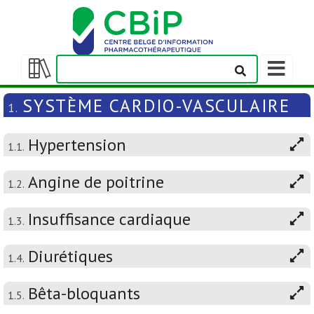
Afficher/m
la
Afficher/masquer
barre
la
SYSTÈME CARDIO-VASCULAIRE
1.
de
table
navigation
des
Hypertension
matières
1.1.
Angine de poitrine
1.2.
Insuffisance cardiaque
1.3.
Diurétiques
1.4.
Bêta-bloquants
1.5.