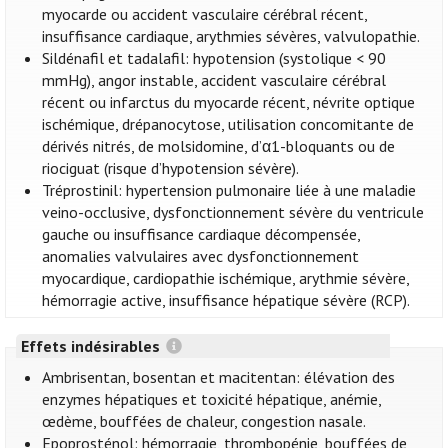
myocarde ou accident vasculaire cérébral récent,
insuffisance cardiaque, arythmies sévères, valvulopathie.
Sildénafil et tadalafil: hypotension (systolique < 90
mmHg), angor instable, accident vasculaire cérébral
récent ou infarctus du myocarde récent, névrite optique
ischémique, drépanocytose, utilisation concomitante de
dérivés nitrés, de molsidomine, d’α1-bloquants ou de
riociguat (risque d’hypotension sévère).
Tréprostinil: hypertension pulmonaire liée à une maladie
veino-occlusive, dysfonctionnement sévère du ventricule
gauche ou insuffisance cardiaque décompensée,
anomalies valvulaires avec dysfonctionnement
myocardique, cardiopathie ischémique, arythmie sévère,
hémorragie active, insuffisance hépatique sévère (RCP).
Effets indésirables
Ambrisentan, bosentan et macitentan: élévation des
enzymes hépatiques et toxicité hépatique, anémie,
œdème, bouffées de chaleur, congestion nasale.
Epoprosténol: hémorragie, thrombopénie, bouffées de