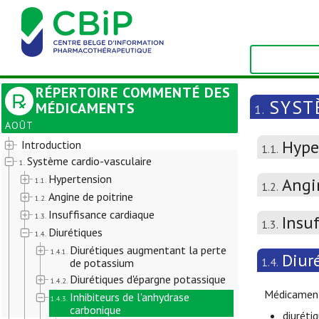
RÉPERTOIRE COMMENTÉ DES
SYST
MÉDICAMENTS
1.
AOÛT
Hype
Introduction
1.1.
Système cardio-vasculaire
1.
Hypertension
Angi
1.1.
1.2.
Angine de poitrine
1.2.
Insuffisance cardiaque
1.3.
Insu
1.3.
Diurétiques
1.4.
Diurétiques augmentant la perte
1.4.1.
Diur
1.4.
de potassium
Diurétiques d'épargne potassique
1.4.2.
Médicament
Inhibiteurs de l'anhydrase
1.4.3.
carbonique
diuréti