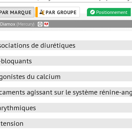
PAR MARQUE
PAR GROUPE
Positionnement
Diamox
(Mercury)
sociations de diurétiques
-bloquants
gonistes du calcium
caments agissant sur le système rénine-an
arythmiques
tension