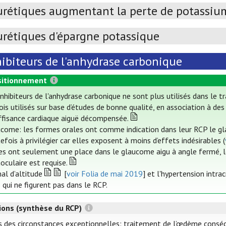
urétiques augmentant la perte de potassiu
urétiques d'épargne potassique
hibiteurs de l'anhydrase carbonique
itionnement
inhibiteurs de l'anhydrase carbonique ne sont plus utilisés dans le 
ois utilisés sur base d’études de bonne qualité, en association à de
ffisance cardiaque aiguë décompensée.
come: les formes orales ont comme indication dans leur RCP le gla
efois à privilégier car elles exposent à moins d’effets indésirables (
es ont seulement une place dans le glaucome aigu à angle fermé, lo
aoculaire est requise.
al d’altitude
[
voir Folia de mai 2019
] et l'hypertension intr
 qui ne figurent pas dans le RCP.
tions (synthèse du RCP)
 des circonstances exceptionnelles: traitement de l’œdème consécut