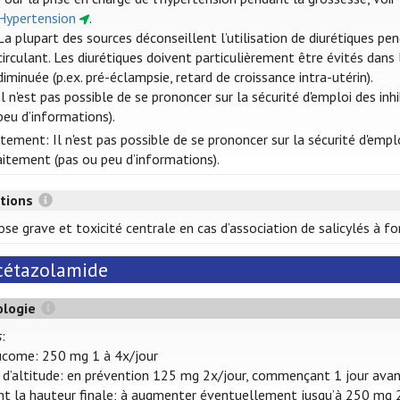
Hypertension
.
La plupart des sources déconseillent l’utilisation de diurétiques p
circulant. Les diurétiques doivent particulièrement être évités dans
diminuée (p.ex. pré-éclampsie, retard de croissance intra-utérin).
Il n'est pas possible de se prononcer sur la sécurité d'emploi des in
peu d’informations).
itement: Il n'est pas possible de se prononcer sur la sécurité d'emp
laitement (pas ou peu d’informations).
ctions
ose grave et toxicité centrale en cas d’association de salicylés à fo
cétazolamide
ologie
s
:
ucome: 250 mg 1 à 4x/jour
 d’altitude: en prévention 125 mg 2x/jour, commençant 1 jour avant
nt la hauteur finale; à augmenter éventuellement jusqu’à 250 mg 