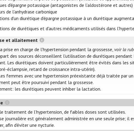
ques d'épargne potassique (antagonistes de l’aldostérone et autres)
eurs de l'anhydrase carbonique
tions d'un diurétique d’épargne potassique à un diurétique augment
tions de diurétiques et d'autres médicaments utilisés dans l'hypert
se et allaitement
la prise en charge de l'hypertension pendant la grossesse,
voir la ru
upart des sources déconseillent l’utilisation de diurétiques pendant
ant. Les diurétiques doivent particulièrement être évités dans les s
 pré-éclampsie, retard de croissance intra-utérin).
les femmes avec une hypertension préexistante déjà traitée par un d
ement peut être poursuivi pendant la grossesse.
ement: les diurétiques peuvent inhiber la lactation.
ie
e traitement de l’hypertension, de faibles doses sont utilisées.
e journalière est généralement administrée en une seule prise; il es
r, afin d'éviter une nycturie.