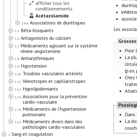
afficher tous les
diuréti
conditionnements
inhibit
Acétazolamide
associa
Associations de diurétiques
1.4.4.
Les associa
Bêta-bloquants
1.5.
Antagonistes du calcium
1.6.
Grosses
Médicaments agissant sur le système
1.7.
Pour 
rénine-angiotensine
La pl
Antiarythmiques
1.8.
circul
Hypotension
1.9.
(p.ex.
Troubles vasculaires artériels
1.10.
Chez 
Veinotropes et capillarotropes
1.11.
trait
Hypolipidémiants
1.12.
Allait
Associations pour la prévention
1.13.
cardio-vasculaire
Posolog
Médicaments de l’hypertension
1.14.
pulmonaire
Dans l
La dos
Médicaments divers dans des
1.15.
pathologies cardio-vasculaires
couche
Sang et coagulation
2.