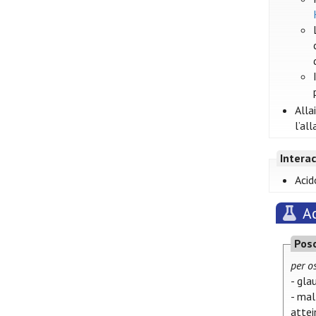
Alla
l’al
Intera
Acid
A
Pos
per o
- gla
- mal
attei