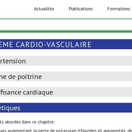
Actualités
Publications
Formations
ÈME CARDIO-VASCULAIRE
rtension
ne de poitrine
ffisance cardiaque
étiques
s abordés dans ce chapitre:
ques augmentant la perte de potassium (thiazides et apparentés, diu