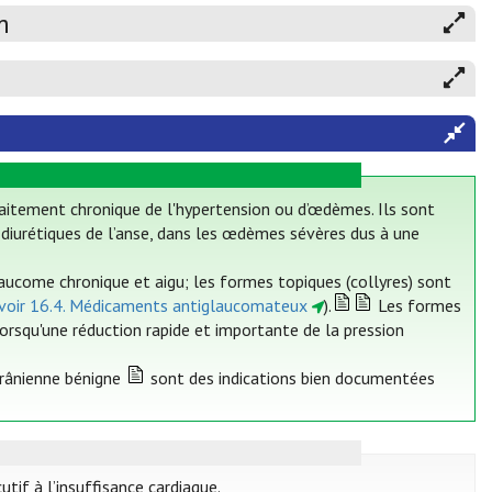
m
traitement chronique de l'hypertension ou d’œdèmes. Ils sont
s diurétiques de l’anse, dans les œdèmes sévères dus à une
ucome chronique et aigu; les formes topiques (collyres) sont
voir 16.4. Médicaments antiglaucomateux
).
Les formes
rsqu'une réduction rapide et importante de la pression
acrânienne bénigne
sont des indications bien documentées
if à l’insuffisance cardiaque.