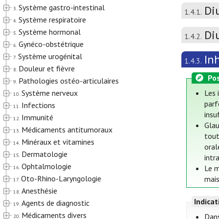
Système gastro-intestinal
Di
3.
1.4.1.
Système respiratoire
4.
Système hormonal
Di
5.
1.4.2.
Gynéco-obstétrique
6.
Système urogénital
In
7.
1.4.3.
Douleur et fièvre
8.
Pos
Pathologies ostéo-articulaires
9.
Système nerveux
Les 
10.
parf
Infections
11.
insu
Immunité
12.
Glau
Médicaments antitumoraux
13.
tout
Minéraux et vitamines
14.
oral
Dermatologie
15.
intr
Ophtalmologie
Le m
16.
Oto-Rhino-Laryngologie
mais
17.
Anesthésie
18.
Indica
Agents de diagnostic
19.
Médicaments divers
Dans
20.