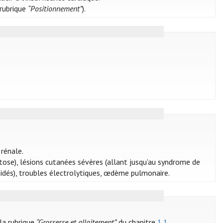
 rubrique
“Positionnement”
).
 rénale.
ose), lésions cutanées sévères (allant jusqu’au syndrome de
dés), troubles électrolytiques, œdème pulmonaire.
 la rubrique
“Grossesse et allaitement”
du chapitre
1.1.