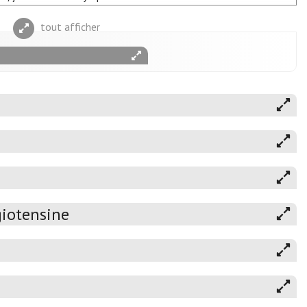
tout afficher
giotensine