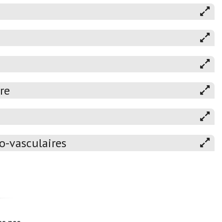
re
o-vasculaires
as nos