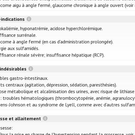
come aigu à angle fermé, glaucome chronique à angle ouvert (voir
-indications
kaliémie, hyponatrémie, acidose hyperchlorémique.
ffisance surrénale.
come à angle fermé (en cas d'administration prolongée).
rgie aux sulfamidés.
ffisance rénale sévère; insuffisance hépatique (RCP).
 indésirables
bles gastro-intestinaux.
ts centraux (agitation, dépression, sédation, paresthésies).
ose métabolique et alcalinisation des urines, avec risque de lithiase
: troubles hématologiques (thrombocytopénie, anémie, agranulocyt
ens-Johnson et au syndrome de Lyell, comme avec d’autres sulfami
sse et allaitement
sesse:
Pour la prise en charge de l'hypertension pendant la grossesse, voir