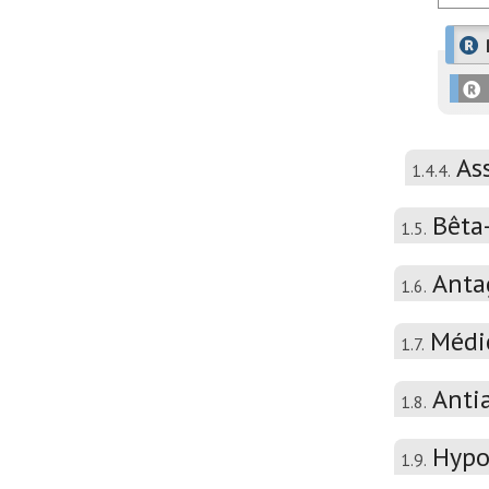
As
1.4.4.
Bêta
1.5.
Anta
1.6.
Médi
1.7.
Anti
1.8.
Hypo
1.9.