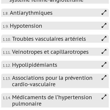
Antiarythmiques
1.8.
Hypotension
1.9.
Troubles vasculaires artériels
1.10.
Veinotropes et capillarotropes
1.11.
Hypolipidémiants
1.12.
Associations pour la prévention
1.13.
cardio-vasculaire
Médicaments de l’hypertension
1.14.
pulmonaire