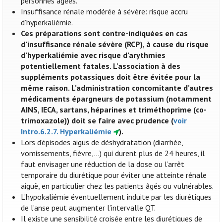
personnes âgées.
Insuffisance rénale modérée à sévère: risque accru
d’hyperkaliémie.
Ces préparations sont contre-indiquées en cas
d’insuffisance rénale sévère (RCP), à cause du risque
d’hyperkaliémie avec risque d’arythmies
potentiellement fatales. L'association à des
suppléments potassiques doit être évitée pour la
même raison. L’administration concomitante d’autres
médicaments épargneurs de potassium (notamment
AINS, IECA, sartans, héparines et triméthoprime (co-
trimoxazole)) doit se faire avec prudence (
voir
Intro.6.2.7. Hyperkaliémie
).
Lors d'épisodes aigus de déshydratation (diarrhée,
vomissements, fièvre,...) qui durent plus de 24 heures, il
faut envisager une réduction de la dose ou l’arrêt
temporaire du diurétique pour éviter une atteinte rénale
aiguë, en particulier chez les patients âgés ou vulnérables.
L’hypokaliémie éventuellement induite par les diurétiques
de l’anse peut augmenter l’intervalle QT.
Il existe une sensibilité croisée entre les diurétiques de