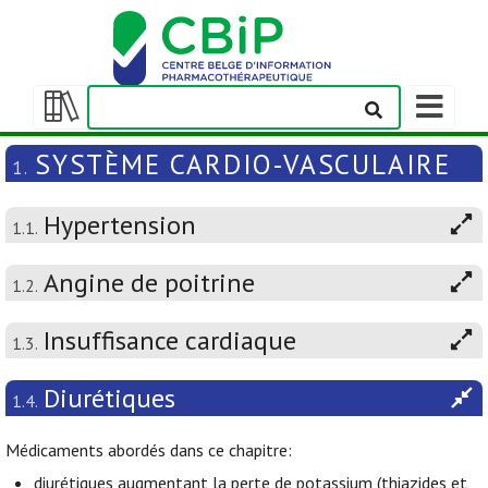
Afficher/m
la
Afficher/masquer
barre
la
SYSTÈME CARDIO-VASCULAIRE
1.
de
table
navigation
des
Hypertension
matières
1.1.
Angine de poitrine
1.2.
Insuffisance cardiaque
1.3.
Diurétiques
1.4.
Médicaments abordés dans ce chapitre:
diurétiques augmentant la perte de potassium (thiazides et