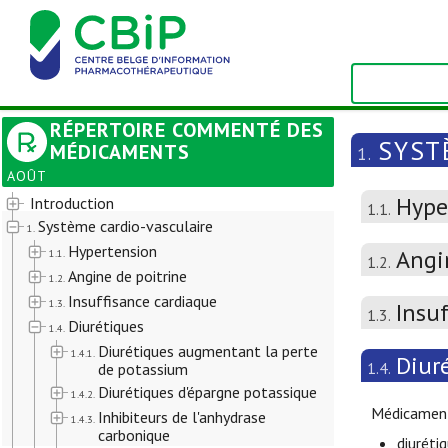
RÉPERTOIRE COMMENTÉ DES
SYST
MÉDICAMENTS
1.
AOÛT
Hype
Introduction
1.1.
Système cardio-vasculaire
1.
Hypertension
Angi
1.1.
1.2.
Angine de poitrine
1.2.
Insuffisance cardiaque
1.3.
Insu
1.3.
Diurétiques
1.4.
Diurétiques augmentant la perte
1.4.1.
Diur
1.4.
de potassium
Diurétiques d'épargne potassique
1.4.2.
Médicament
Inhibiteurs de l'anhydrase
1.4.3.
carbonique
diuréti