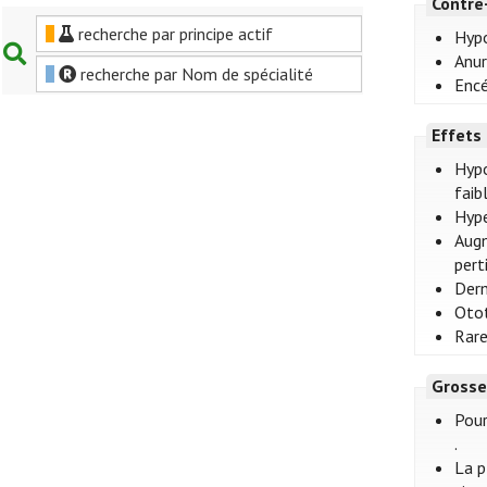
Contre
recherche par principe actif
Hypo
Anur
recherche par Nom de spécialité
Encé
Effets
Hypo
faib
Hype
Augm
pert
Derm
Otot
Rare
Grosse
Pour
.
La p