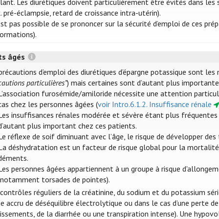
ulant. Les diurétiques doivent particulièrement être évités dans les
x. pré-éclampsie, retard de croissance intra-utérin).
’est pas possible de se prononcer sur la sécurité d’emploi de ces pr
formations).
ts âgés
précautions d’emploi des diurétiques d’épargne potassique sont les 
cautions particulières”
) mais certaines sont d’autant plus importante
L’association furosémide/amiloride nécessite une attention particul
cas chez les personnes âgées (
voir Intro.6.1.2. Insuffisance rénale
Les insuffisances rénales modérée et sévère étant plus fréquentes 
d’autant plus important chez ces patients.
Le réflexe de soif diminuant avec l’âge, le risque de développer des
La déshydratation est un facteur de risque global pour la mortalit
déments.
Les personnes âgées appartiennent à un groupe à risque d'allongem
(notamment torsades de pointes).
contrôles réguliers de la créatinine, du sodium et du potassium sé
ue accru de déséquilibre électrolytique ou dans le cas d’une perte d
ssements, de la diarrhée ou une transpiration intense). Une hypovo