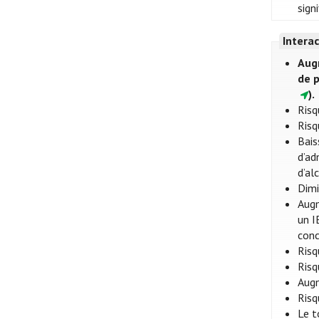
sign
Intera
Aug
de 
).
Risq
Risq
Bais
d’ad
d’al
Dimi
Augm
un I
conc
Risq
Risq
Augm
Risq
Le t