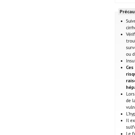
Précau
Suiv
cirr
Véri
trou
surv
ou d
Insu
Ces 
ris
rai
hépa
Lors
de l
vuln
L’hy
Il e
sulf
Le f