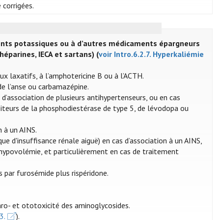
 corrigées.
ents potassiques ou à d’autres médicaments épargneurs
parines, IECA et sartans) (
voir Intro.6.2.7. Hyperkaliémie
ux laxatifs, à l’amphotericine B ou à l’ACTH.
de l’anse ou carbamazépine.
s d’association de plusieurs antihypertenseurs, ou en cas
ibiteurs de la phosphodiestérase de type 5, de lévodopa ou
n à un AINS.
ue d'insuffisance rénale aiguë) en cas d’association à un AINS,
d’hypovolémie, et particulièrement en cas de traitement
 par furosémide plus rispéridone.
hro- et ototoxicité des aminoglycosides.
3.
).