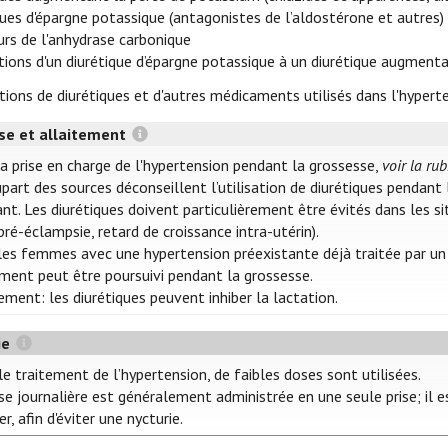
ques d'épargne potassique (antagonistes de l’aldostérone et autres)
eurs de l'anhydrase carbonique
tions d'un diurétique d’épargne potassique à un diurétique augment
tions de diurétiques et d'autres médicaments utilisés dans l'hypert
se et allaitement
la prise en charge de l'hypertension pendant la grossesse,
voir la ru
upart des sources déconseillent l’utilisation de diurétiques pendant
ant. Les diurétiques doivent particulièrement être évités dans les s
 pré-éclampsie, retard de croissance intra-utérin).
les femmes avec une hypertension préexistante déjà traitée par un d
ement peut être poursuivi pendant la grossesse.
ement: les diurétiques peuvent inhiber la lactation.
ie
e traitement de l’hypertension, de faibles doses sont utilisées.
e journalière est généralement administrée en une seule prise; il es
r, afin d'éviter une nycturie.