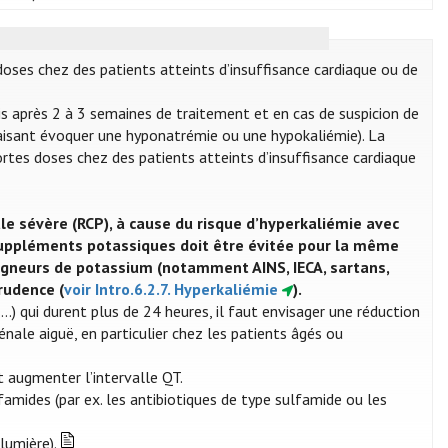
 doses chez des patients atteints d’insuffisance cardiaque ou de
uis après 2 à 3 semaines de traitement et en cas de suspicion de
aisant évoquer une hyponatrémie ou une hypokaliémie). La
rtes doses chez des patients atteints d’insuffisance cardiaque
le sévère (RCP), à cause du risque d’hyperkaliémie avec
 suppléments potassiques doit être évitée pour la même
rgneurs de potassium (notamment AINS, IECA, sartans,
rudence (
voir Intro.6.2.7. Hyperkaliémie
).
..) qui durent plus de 24 heures, il faut envisager une réduction
énale aiguë, en particulier chez les patients âgés ou
t augmenter l’intervalle QT.
ulfamides (par ex. les antibiotiques de type sulfamide ou les
lumière).