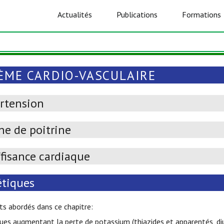
Actualités
Publications
Formations
ÈME CARDIO-VASCULAIRE
rtension
ne de poitrine
ffisance cardiaque
étiques
s abordés dans ce chapitre:
ques augmentant la perte de potassium (thiazides et apparentés, diu