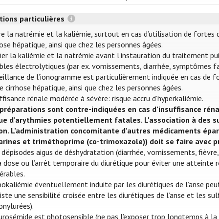
tions particulières
re la natrémie et la kaliémie, surtout en cas d’utilisation de fortes
hose hépatique, ainsi que chez les personnes âgées.
fier la kaliémie et la natrémie avant l’instauration du traitement p
bles électrolytiques (par ex. vomissements, diarrhée, symptômes f
eillance de l’ionogramme est particulièrement indiquée en cas de fo
e cirrhose hépatique, ainsi que chez les personnes âgées.
ffisance rénale modérée à sévère: risque accru d’hyperkaliémie.
préparations sont contre-indiquées en cas d’insuffisance réna
que d’arythmies potentiellement fatales. L'association à des
son. L’administration concomitante d’autres médicaments épa
rines et triméthoprime (co-trimoxazole)) doit se faire avec p
 d'épisodes aigus de déshydratation (diarrhée, vomissements, fièvre,.
a dose ou l’arrêt temporaire du diurétique pour éviter une atteinte r
érables.
pokaliémie éventuellement induite par les diurétiques de l’anse peu
xiste une sensibilité croisée entre les diurétiques de l’anse et les s
onylurées).
urosémide est photosensible (ne pas l’exposer trop longtemps à la 