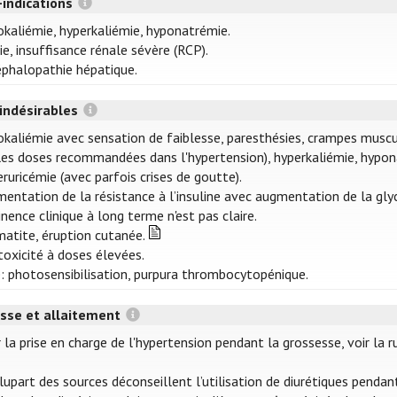
-indications
kaliémie, hyperkaliémie, hyponatrémie.
ie, insuffisance rénale sévère (RCP).
phalopathie hépatique.
 indésirables
kaliémie avec sensation de faiblesse, paresthésies, crampes muscul
les doses recommandées dans l'hypertension), hyperkaliémie, hypona
ruricémie (avec parfois crises de goutte).
entation de la résistance à l’insuline avec augmentation de la glyc
inence clinique à long terme n'est pas claire.
atite, éruption cutanée.
oxicité à doses élevées.
: photosensibilisation, purpura thrombocytopénique.
sse et allaitement
 la prise en charge de l'hypertension pendant la grossesse, voir la 
lupart des sources déconseillent l’utilisation de diurétiques penda