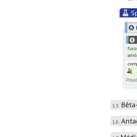
Sp
furo
amil
comp
Posol
Bêta
1.5.
Anta
1.6.