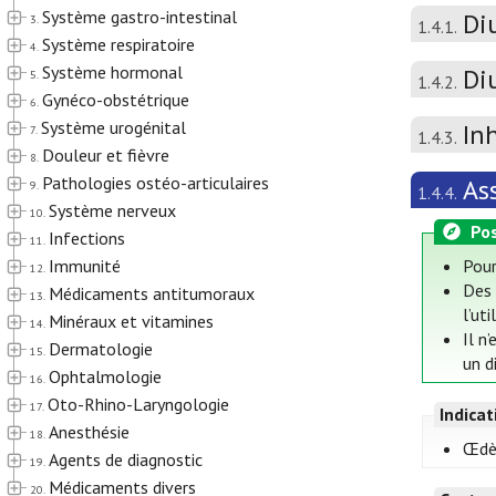
Système gastro-intestinal
Di
3.
1.4.1.
Système respiratoire
4.
Système hormonal
Di
5.
1.4.2.
Gynéco-obstétrique
6.
Système urogénital
In
7.
1.4.3.
Douleur et fièvre
8.
Pathologies ostéo-articulaires
As
9.
1.4.4.
Système nerveux
10.
Pos
Infections
11.
Immunité
Pour
12.
Des 
Médicaments antitumoraux
13.
l’ut
Minéraux et vitamines
14.
Il n
Dermatologie
15.
un d
Ophtalmologie
16.
Oto-Rhino-Laryngologie
17.
Indica
Anesthésie
18.
Œdèm
Agents de diagnostic
19.
Médicaments divers
20.