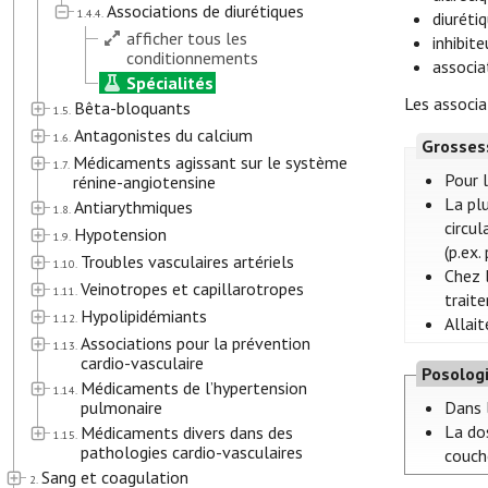
Associations de diurétiques
1.4.4.
diuréti
afficher tous les
inhibit
conditionnements
associa
Spécialités
Les associa
Bêta-bloquants
1.5.
Antagonistes du calcium
1.6.
Grosses
Médicaments agissant sur le système
1.7.
Pour 
rénine-angiotensine
La pl
Antiarythmiques
1.8.
circul
Hypotension
1.9.
(p.ex.
Troubles vasculaires artériels
1.10.
Chez 
Veinotropes et capillarotropes
1.11.
trait
Hypolipidémiants
1.12.
Allait
Associations pour la prévention
1.13.
cardio-vasculaire
Posolog
Médicaments de l’hypertension
1.14.
pulmonaire
Dans l
La dos
Médicaments divers dans des
1.15.
pathologies cardio-vasculaires
couche
Sang et coagulation
2.