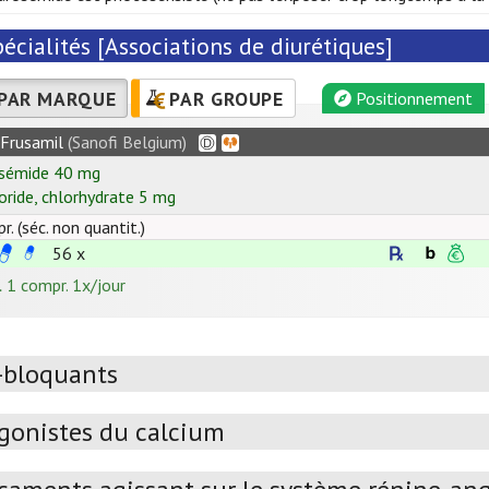
écialités [Associations de diurétiques]
PAR MARQUE
PAR GROUPE
Positionnement
Frusamil
(Sanofi Belgium)
sémide
40
mg
oride
,
chlorhydrate
5
mg
r. (séc. non quantit.)
56 x
.
1 compr. 1x/jour
-bloquants
gonistes du calcium