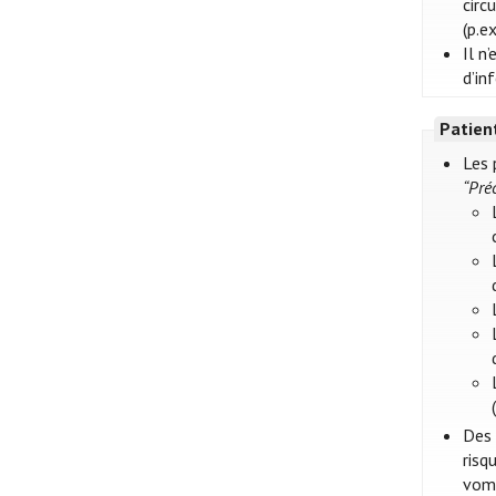
circ
(p.e
Il n
d’in
Patien
Les 
“Pré
Des 
risq
vomi