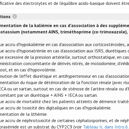
ificative des électrolytes et de l’équilibre acido-basique doivent être
ctions
mentation de la kaliémie en cas d’association à des supplém
potassium (notamment AINS, triméthoprime (co-trimoxazole), hé
ue accru d’hypokaliémie en cas d’association aux corticostéroïdes, a
ue accru d’hyponatrémie en cas d’association aux ISRS, diurétiques 
se excessive de la pression artérielle, surtout orthostatique, en ca
ministration concomitante de dérivés nitrés, de molsidomine, d’inh
cool, et en cas d’hypovolémie.
nution de l'effet diurétique et antihypertenseur en cas d’associatio
entation du risque de détérioration de la fonction rénale (avec risq
ECA ou un sartan, surtout en cas de sténose de l’artère rénale ou 
omitant par un diurétique + AINS + IECA ou sartan.
ue accru de mortalité chez les patients atteints de démence traités
ue accru de toxicité des digitaliques en cas d’hypokaliémie.
entation de la lithémie.
ue accru de néphrotoxicité de certaines céphalosporines, et de nép
orasémide est un substrat du CYP2C9 (voir
Tableau Ic. dans Intro.6.