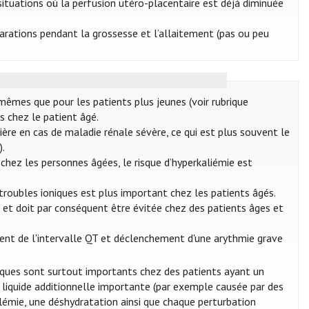
 situations où la perfusion utéro-placentaire est déjà diminuée
éparations pendant la grossesse et l’allaitement (pas ou peu
mêmes que pour les patients plus jeunes (voir rubrique
s chez le patient âgé.
ière en cas de maladie rénale sévère, ce qui est plus souvent le
).
chez les personnes âgées, le risque d’hyperkaliémie est
 troubles ioniques est plus important chez les patients âgés.
é et doit par conséquent être évitée chez des patients âges et
ent de l'intervalle QT et déclenchement d'une arythmie grave
riques sont surtout importants chez des patients ayant un
e liquide additionnelle importante (par exemple causée par des
lémie, une déshydratation ainsi que chaque perturbation