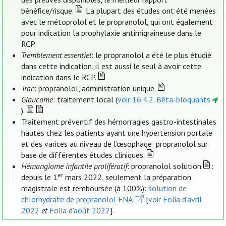
bénéfice/risque.
La plupart des études ont été menées
avec le métoprolol et le propranolol, qui ont également
pour indication la prophylaxie antimigraineuse dans le
RCP.
Tremblement essentiel
: le propranolol a été le plus étudié
dans cette indication, il est aussi le seul à avoir cette
indication dans le RCP.
Trac
: propranolol, administration unique.
Glaucome
: traitement local (
voir 16.4.2. Bêta-bloquants
).
Traitement préventif des hémorragies gastro-intestinales
hautes chez les patients ayant une hypertension portale
et des varices au niveau de l'œsophage: propranolol sur
base de différentes études cliniques.
Hémangiome infantile prolifératif
: propranolol solution
:
er
depuis le 1
mars 2022, seulement la préparation
magistrale est remboursée (à 100%):
solution de
chlorhydrate de propranolol FNA
[
voir Folia d'avril
2022
et
Folia d'août 2022
].