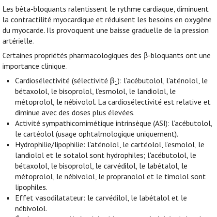
Les bêta-bloquants ralentissent le rythme cardiaque, diminuent
la contractilité myocardique et réduisent les besoins en oxygène
du myocarde. Ils provoquent une baisse graduelle de la pression
artérielle.
Certaines propriétés pharmacologiques des β-bloquants ont une
importance clinique.
Cardiosélectivité (sélectivité β
): l’acébutolol, l’aténolol, le
1
bétaxolol, le bisoprolol, l’esmolol, le landiolol, le
métoprolol, le nébivolol. La cardiosélectivité est relative et
diminue avec des doses plus élevées.
Activité sympathicomimétique intrinsèque (ASI): l’acébutolol,
le cartéolol (usage ophtalmologique uniquement).
Hydrophilie/lipophilie: l’aténolol, le cartéolol, l’esmolol, le
landiolol et le sotalol sont hydrophiles; l'acébutolol, le
bétaxolol, le bisoprolol, le carvédilol, le labétalol, le
métoprolol, le nébivolol, le propranolol et le timolol sont
lipophiles.
Effet vasodilatateur: le carvédilol, le labétalol et le
nébivolol.