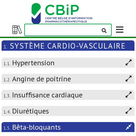
Afficher/m
la
Afficher/masquer
barre
la
SYSTÈME CARDIO-VASCULAIRE
1.
de
table
navigation
des
Hypertension
matières
1.1.
Angine de poitrine
1.2.
Insuffisance cardiaque
1.3.
Diurétiques
1.4.
Bêta-bloquants
1.5.