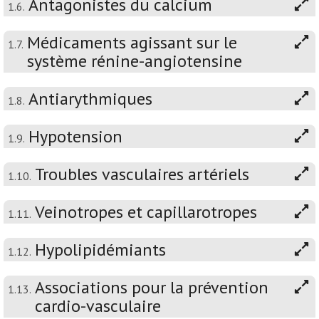
Antagonistes du calcium
1.6.
Médicaments agissant sur le
1.7.
système rénine-angiotensine
Antiarythmiques
1.8.
Hypotension
1.9.
Troubles vasculaires artériels
1.10.
Veinotropes et capillarotropes
1.11.
Hypolipidémiants
1.12.
Associations pour la prévention
1.13.
cardio-vasculaire