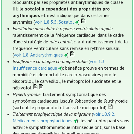
bloquants par ses propriétés antiarythmiques de classe
III;
le sotalol a cependant des propriétés pro-
arythmiques
et n'est indiqué que dans certaines
arythmies (
voir 1.8.3.5. Sotalol
).
Fibrillation auriculaire à réponse ventriculaire rapide
:
ralentissement de la fréquence cardiaque, dans le cadre
d’une stratégie de
rate control
, c.-à-d. ralentissement de la
fréquence ventriculaire sans remise en rythme sinusal
(
voir 1.8. Antiarythmiques
).
Insuffisance cardiaque chronique stable
(
voir 1.3.
Insuffisance cardiaque
): bénéfice prouvé en termes de
morbidité et de mortalité cardio-vasculaires pour le
bisoprolol, le carvédilol, le métoprolol succinate et le
nébivolol.
Hyperthyroïdie
: traitement symptomatique des
symptômes cardiaques jusqu'à l'obtention de l'euthyroïdie
(surtout le propranolol et aussi le métoprolol).
Traitement prophylactique de la migraine
(
voir 10.9.2.
Médicaments prophylactiques
): les bêta-bloquants sans
activité sympathomimétique intrinsèque ont, sur la base
des preuves disponibles, le meilleur rapport