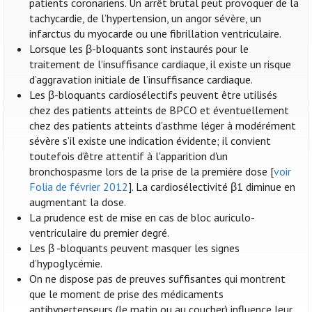
patients coronariens. Un arrêt brutal peut provoquer de la
tachycardie, de l’hypertension, un angor sévère, un
infarctus du myocarde ou une fibrillation ventriculaire.
Lorsque les β-bloquants sont instaurés pour le
traitement de l’insuffisance cardiaque, il existe un risque
d’aggravation initiale de l’insuffisance cardiaque.
Les β-bloquants cardiosélectifs peuvent être utilisés
chez des patients atteints de BPCO et éventuellement
chez des patients atteints d’asthme léger à modérément
sévère s’il existe une indication évidente; il convient
toutefois d'être attentif à l'apparition d'un
bronchospasme lors de la prise de la première dose [
voir
Folia de février 2012
]. La cardiosélectivité β1 diminue en
augmentant la dose.
La prudence est de mise en cas de bloc auriculo-
ventriculaire du premier degré.
Les β -bloquants peuvent masquer les signes
d’hypoglycémie.
On ne dispose pas de preuves suffisantes qui montrent
que le moment de prise des médicaments
antihypertenseurs (le matin ou au coucher) influence leur