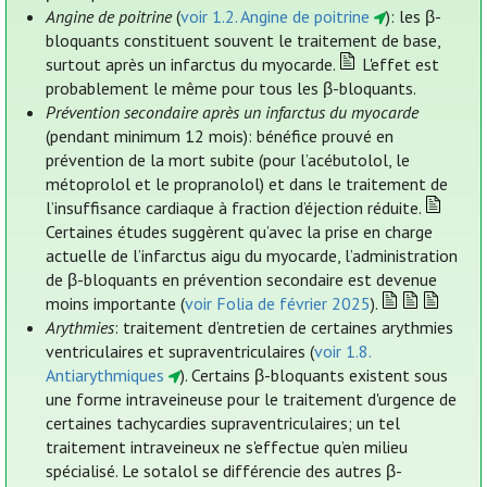
Angine de poitrine
(
voir 1.2. Angine de poitrine
): les β-
bloquants constituent souvent le traitement de base,
surtout après un infarctus du myocarde.
L'effet est
probablement le même pour tous les β-bloquants.
Prévention secondaire après un infarctus du myocarde
(pendant minimum 12 mois): bénéfice prouvé en
prévention de la mort subite (pour l’acébutolol, le
métoprolol et le propranolol) et dans le traitement de
l’insuffisance cardiaque à fraction d’éjection réduite.
Certaines études suggèrent qu’avec la prise en charge
actuelle de l’infarctus aigu du myocarde, l’administration
de β-bloquants en prévention secondaire est devenue
moins importante (
voir Folia de février 2025
).
Arythmies
: traitement d’entretien de certaines arythmies
ventriculaires et supraventriculaires (
voir 1.8.
Antiarythmiques
). Certains β-bloquants existent sous
une forme intraveineuse pour le traitement d'urgence de
certaines tachycardies supraventriculaires; un tel
traitement intraveineux ne s'effectue qu’en milieu
spécialisé. Le sotalol se différencie des autres β-