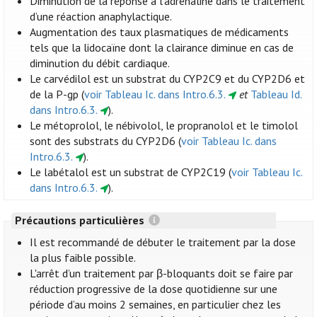
Diminution de la réponse à l’adrénaline dans le traitement
d’une réaction anaphylactique.
Augmentation des taux plasmatiques de médicaments
tels que la lidocaïne dont la clairance diminue en cas de
diminution du débit cardiaque.
Le carvédilol est un substrat du CYP2C9 et du CYP2D6 et
de la P-gp (
voir Tableau Ic. dans Intro.6.3.
et
Tableau Id.
dans Intro.6.3.
).
Le métoprolol, le nébivolol, le propranolol et le timolol
sont des substrats du CYP2D6 (
voir Tableau Ic. dans
Intro.6.3.
).
Le labétalol est un substrat de CYP2C19 (
voir Tableau Ic.
dans Intro.6.3.
).
Précautions particulières
Il est recommandé de débuter le traitement par la dose
la plus faible possible.
L'arrêt d’un traitement par β-bloquants doit se faire par
réduction progressive de la dose quotidienne sur une
période d’au moins 2 semaines, en particulier chez les