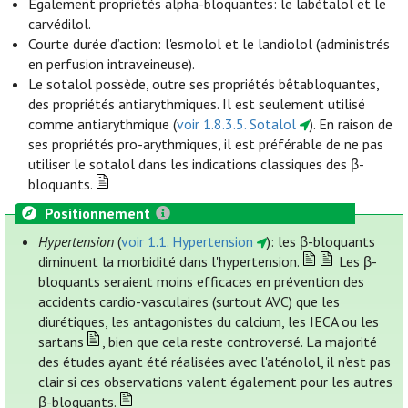
Également propriétés alpha-bloquantes: le labétalol et le
carvédilol.
Courte durée d’action: l'esmolol et le landiolol (administrés
en perfusion intraveineuse).
Le sotalol possède, outre ses propriétés bêtabloquantes,
des propriétés antiarythmiques. Il est seulement utilisé
comme antiarythmique (
voir 1.8.3.5. Sotalol
). En raison de
ses propriétés pro-arythmiques, il est préférable de ne pas
utiliser le sotalol dans les indications classiques des β-
bloquants.
Positionnement
Hypertension
(
voir 1.1. Hypertension
): les β-bloquants
diminuent la morbidité dans l'hypertension.
Les β-
bloquants seraient moins efficaces en prévention des
accidents cardio-vasculaires (surtout AVC) que les
diurétiques, les antagonistes du calcium, les IECA ou les
sartans
, bien que cela reste controversé. La majorité
des études ayant été réalisées avec l'aténolol, il n’est pas
clair si ces observations valent également pour les autres
β-bloquants.