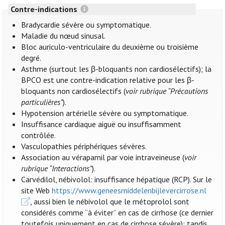
Contre-indications
Bradycardie sévère ou symptomatique.
Maladie du nœud sinusal.
Bloc auriculo-ventriculaire du deuxième ou troisième
degré.
Asthme (surtout les β-bloquants non cardiosélectifs); la
BPCO est une contre-indication relative pour les β-
bloquants non cardiosélectifs (
voir rubrique “Précautions
particulières”
).
Hypotension artérielle sévère ou symptomatique.
Insuffisance cardiaque aiguë ou insuffisamment
contrôlée.
Vasculopathies périphériques sévères.
Association au vérapamil par voie intraveineuse (
voir
rubrique “Interactions”
).
Carvédilol, nébivolol: insuffisance hépatique (RCP). Sur le
site Web
https://www.geneesmiddelenbijlevercirrose.nl
, aussi bien le nébivolol que le métoprolol sont
considérés comme “à éviter” en cas de cirrhose (ce dernier
toutefois uniquement en cas de cirrhose sévère); tandis