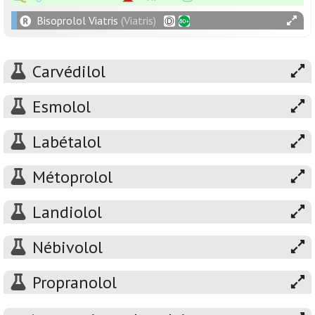
Bisoprolol Viatris
(Viatris)
Carvédilol
Esmolol
Labétalol
Métoprolol
Landiolol
Nébivolol
Propranolol