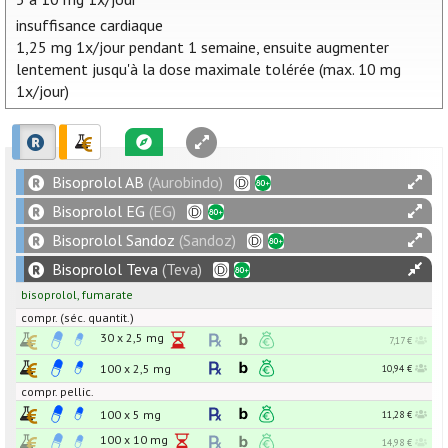
insuffisance cardiaque
1,25 mg 1x/jour pendant 1 semaine, ensuite augmenter
lentement jusqu'à la dose maximale tolérée (max. 10 mg
1x/jour)
Bisoprolol AB
(Aurobindo)
Bisoprolol EG
(EG)
Bisoprolol Sandoz
(Sandoz)
Bisoprolol Teva
(Teva)
bisoprolol
,
fumarate
compr. (séc. quantit.)
30 x
2,5
mg
7,17 €
100 x
2,5
mg
10,94 €
compr. pellic.
100 x
5
mg
11,28 €
100 x
10
mg
14,98 €