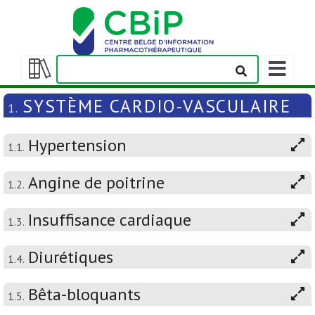
Afficher/m
la
Afficher/masquer
barre
la
SYSTÈME CARDIO-VASCULAIRE
1.
de
table
navigation
des
Hypertension
matières
1.1.
Angine de poitrine
1.2.
Insuffisance cardiaque
1.3.
Diurétiques
1.4.
Bêta-bloquants
1.5.