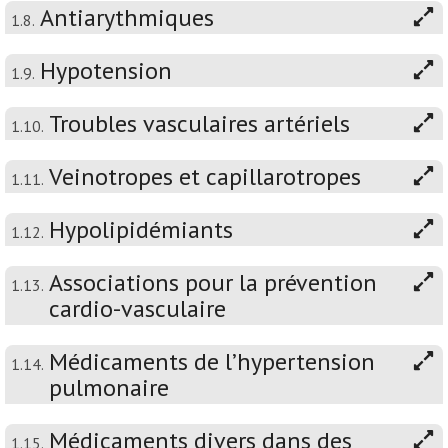
Antiarythmiques
1.8.
Hypotension
1.9.
Troubles vasculaires artériels
1.10.
Veinotropes et capillarotropes
1.11.
Hypolipidémiants
1.12.
Associations pour la prévention
1.13.
cardio-vasculaire
Médicaments de l’hypertension
1.14.
pulmonaire
Médicaments divers dans des
1.15.