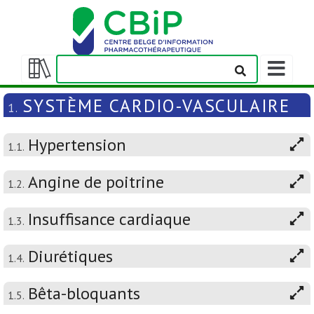
Afficher/m
la
Afficher/masquer
barre
la
SYSTÈME CARDIO-VASCULAIRE
1.
de
table
navigation
des
Hypertension
matières
1.1.
Angine de poitrine
1.2.
Insuffisance cardiaque
1.3.
Diurétiques
1.4.
Bêta-bloquants
1.5.