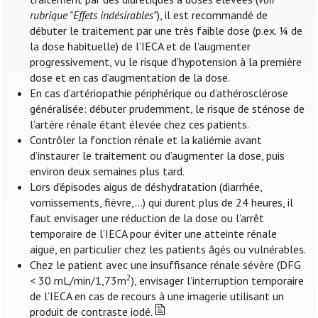
rubrique "Effets indésirables"
), il est recommandé de
débuter le traitement par une très faible dose (p.ex. ¼ de
la dose habituelle) de l’IECA et de l’augmenter
progressivement, vu le risque d’hypotension à la première
dose et en cas d’augmentation de la dose.
En cas d’artériopathie périphérique ou d’athérosclérose
généralisée: débuter prudemment, le risque de sténose de
l’artère rénale étant élevée chez ces patients.
Contrôler la fonction rénale et la kaliémie avant
d’instaurer le traitement ou d’augmenter la dose, puis
environ deux semaines plus tard.
Lors d'épisodes aigus de déshydratation (diarrhée,
vomissements, fièvre,...) qui durent plus de 24 heures, il
faut envisager une réduction de la dose ou l’arrêt
temporaire de l’IECA pour éviter une atteinte rénale
aiguë, en particulier chez les patients âgés ou vulnérables.
Chez le patient avec une insuffisance rénale sévère (DFG
2
< 30 mL/min/1,73m
), envisager l’interruption temporaire
de l’IECA en cas de recours à une imagerie utilisant un
produit de contraste iodé.