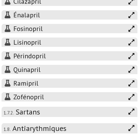
Cilazapril
Énalapril
Fosinopril
Lisinopril
Périndopril
Quinapril
Ramipril
Zofénopril
Sartans
1.7.2.
Antiarythmiques
1.8.