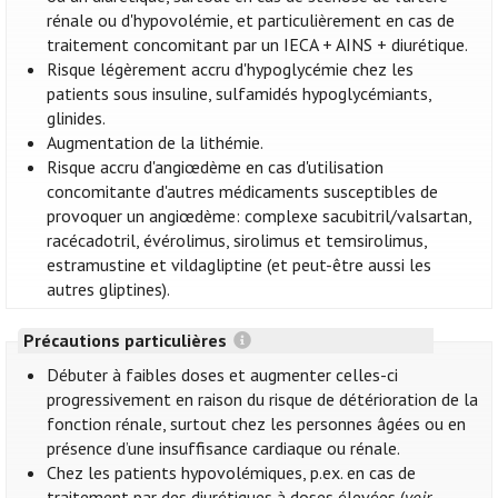
rénale ou d'hypovolémie, et particulièrement en cas de
traitement concomitant par un IECA + AINS + diurétique.
Risque légèrement accru d'hypoglycémie chez les
patients sous insuline, sulfamidés hypoglycémiants,
glinides.
Augmentation de la lithémie.
Risque accru d'angiœdème en cas d'utilisation
concomitante d'autres médicaments susceptibles de
provoquer un angiœdème: complexe sacubitril/valsartan,
racécadotril, évérolimus, sirolimus et temsirolimus,
estramustine et vildagliptine (et peut-être aussi les
autres gliptines).
Précautions particulières
Débuter à faibles doses et augmenter celles-ci
progressivement en raison du risque de détérioration de la
fonction rénale, surtout chez les personnes âgées ou en
présence d’une insuffisance cardiaque ou rénale.
Chez les patients hypovolémiques, p.ex. en cas de
traitement par des diurétiques à doses élevées (
voir