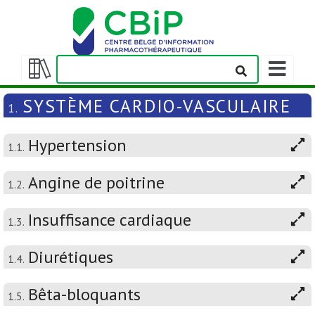
Afficher/m
la
Afficher/masquer
barre
la
SYSTÈME CARDIO-VASCULAIRE
1.
de
table
navigation
des
Hypertension
matières
1.1.
Angine de poitrine
1.2.
Insuffisance cardiaque
1.3.
Diurétiques
1.4.
Bêta-bloquants
1.5.