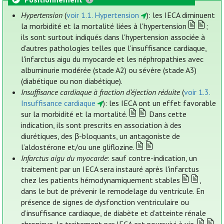
Hypertension
(
voir 1.1. Hypertension
): les IECA diminuent
la morbidité et la mortalité liées à l'hypertension
;
ils sont surtout indiqués dans l'hypertension associée à
d'autres pathologies telles que l'insuffisance cardiaque,
l'infarctus aigu du myocarde et les néphropathies avec
albuminurie modérée (stade A2) ou sévère (stade A3)
(diabétique ou non diabétique).
Insuffisance cardiaque à fraction d’éjection réduite
(
voir 1.3.
Insuffisance cardiaque
): les IECA ont un effet favorable
sur la morbidité et la mortalité.
Dans cette
indication, ils sont prescrits en association à des
diurétiques, des β-bloquants, un antagoniste de
l’aldostérone et/ou une gliflozine.
Infarctus aigu du myocarde
: sauf contre-indication, un
traitement par un IECA sera instauré après l'infarctus
chez les patients hémodynamiquement stables
,
dans le but de prévenir le remodelage du ventricule. En
présence de signes de dysfonction ventriculaire ou
d’insuffisance cardiaque, de diabète et d’atteinte rénale