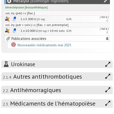
Metalyse
(Boehringer Ingelheim)
ténectéplase
[
biosynthétique
]
sol. inj. (pdr) i.v. [flac.]
[ 903 € ]
1 x
5 000
U
U.H.
(25 mg)
sol. inj. (pdr + solv.) i.v. [flac. + ser. préremplie]
[ 960 € ]
1 x
10 000
U
+
10
ml
solv.
U.H.
(50 mg)
Publications associées
Nouveautés médicaments mai 2025
Urokinase
Autres antithrombotiques
2.1.4.
Antihémorragiques
2.2.
Médicaments de l'hématopoïèse
2.3.