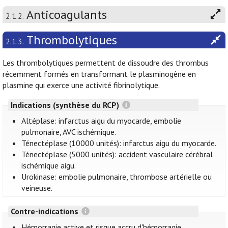
Anticoagulants
2.1.2.
Thrombolytiques
2.1.3.
Les thrombolytiques permettent de dissoudre des thrombus
récemment formés en transformant le plasminogène en
plasmine qui exerce une activité fibrinolytique.
Indications (synthèse du RCP)
Altéplase: infarctus aigu du myocarde, embolie
pulmonaire, AVC ischémique.
Ténectéplase (10000 unités): infarctus aigu du myocarde.
Ténectéplase (5000 unités): accident vasculaire cérébral
ischémique aigu.
Urokinase: embolie pulmonaire, thrombose artérielle ou
veineuse.
Contre-indications
Hémorragie active et risque accru d'hémorragie.