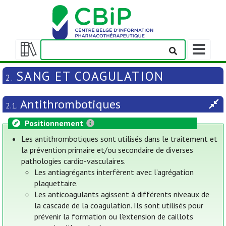
Afficher/m
la
Afficher/masquer
barre
la
SANG ET COAGULATION
2.
de
table
navigation
des
Antithrombotiques
matières
2.1.
Positionnement
Les antithrombotiques sont utilisés dans le traitement et
la prévention primaire et/ou secondaire de diverses
pathologies cardio-vasculaires.
Les antiagrégants interfèrent avec l’agrégation
plaquettaire.
Les anticoagulants agissent à différents niveaux de
la cascade de la coagulation. Ils sont utilisés pour
prévenir la formation ou l'extension de caillots