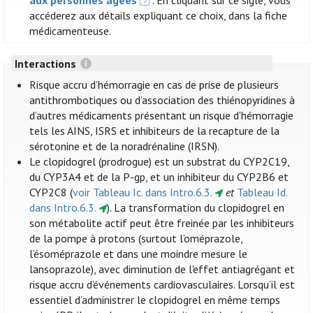
aux personnes âgées
. En cliquant sur ce sigle, vous
accéderez aux détails expliquant ce choix, dans la fiche
médicamenteuse.
Interactions
Risque accru d’hémorragie en cas de prise de plusieurs
antithrombotiques ou d’association des thiénopyridines à
d’autres médicaments présentant un risque d’hémorragie
tels les AINS, ISRS et inhibiteurs de la recapture de la
sérotonine et de la noradrénaline (IRSN).
Le clopidogrel (prodrogue) est un substrat du CYP2C19,
du CYP3A4 et de la P-gp, et un inhibiteur du CYP2B6 et
CYP2C8 (
voir Tableau Ic. dans Intro.6.3.
et
Tableau Id.
dans Intro.6.3.
). La transformation du clopidogrel en
son métabolite actif peut être freinée par les inhibiteurs
de la pompe à protons (surtout l’oméprazole,
l’ésoméprazole et dans une moindre mesure le
lansoprazole), avec diminution de l'effet antiagrégant et
risque accru d’événements cardiovasculaires. Lorsqu’il est
essentiel d’administrer le clopidogrel en même temps