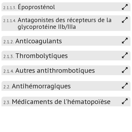
Époprosténol
2.1.1.3.
Antagonistes des récepteurs de la
2.1.1.4.
glycoprotéine IIb/IIIa
Anticoagulants
2.1.2.
Thrombolytiques
2.1.3.
Autres antithrombotiques
2.1.4.
Antihémorragiques
2.2.
Médicaments de l'hématopoïèse
2.3.