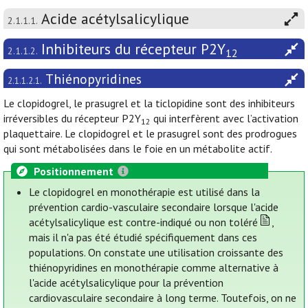
Acide acétylsalicylique
2.1.1.1.
Inhibiteurs du récepteur P2Y
2.1.1.2.
12
Thiénopyridines
2.1.1.2.1.
Le clopidogrel, le prasugrel et la ticlopidine sont des inhibiteurs
irréversibles du récepteur P2Y
qui interfèrent avec l’activation
12
plaquettaire. Le clopidogrel et le prasugrel sont des prodrogues
qui sont métabolisées dans le foie en un métabolite actif.
Positionnement
Le clopidogrel en monothérapie est utilisé dans la
prévention cardio-vasculaire secondaire lorsque l'acide
acétylsalicylique est contre-indiqué ou non toléré
,
mais il n'a pas été étudié spécifiquement dans ces
populations. On constate une utilisation croissante des
thiénopyridines en monothérapie comme alternative à
l'acide acétylsalicylique pour la prévention
cardiovasculaire secondaire à long terme. Toutefois, on ne