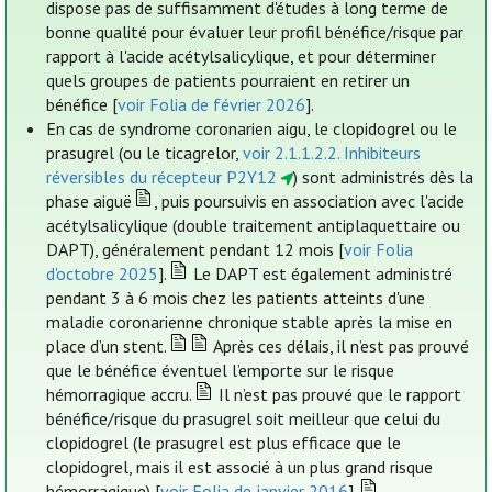
dispose pas de suffisamment d'études à long terme de
bonne qualité pour évaluer leur profil bénéfice/risque par
rapport à l'acide acétylsalicylique, et pour déterminer
quels groupes de patients pourraient en retirer un
bénéfice [
voir Folia de février 2026
].
En cas de syndrome coronarien aigu, le clopidogrel ou le
prasugrel (ou le ticagrelor,
voir 2.1.1.2.2. Inhibiteurs
réversibles du récepteur P2Y12
) sont administrés dès la
phase aiguë
, puis poursuivis en association avec l'acide
acétylsalicylique (double traitement antiplaquettaire ou
DAPT), généralement pendant 12 mois [
voir Folia
d'octobre 2025
].
Le DAPT est également administré
pendant 3 à 6 mois chez les patients atteints d'une
maladie coronarienne chronique stable après la mise en
place d’un stent.
Après ces délais, il n’est pas prouvé
que le bénéfice éventuel l’emporte sur le risque
hémorragique accru.
Il n’est pas prouvé que le rapport
bénéfice/risque du prasugrel soit meilleur que celui du
clopidogrel (le prasugrel est plus efficace que le
clopidogrel, mais il est associé à un plus grand risque
hémorragique) [
voir Folia de janvier 2016
].