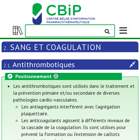
Afficher/m
la
Afficher/masquer
barre
la
SANG ET COAGULATION
2.
de
table
navigation
des
Antithrombotiques
matières
2.1.
Positionnement
Les antithrombotiques sont utilisés dans le traitement et
la prévention primaire et/ou secondaire de diverses
pathologies cardio-vasculaires.
Les antiagrégants interfèrent avec l’agrégation
plaquettaire.
Les anticoagulants agissent à différents niveaux de
la cascade de la coagulation. Ils sont utilisés pour
prévenir la formation ou l'extension de caillots