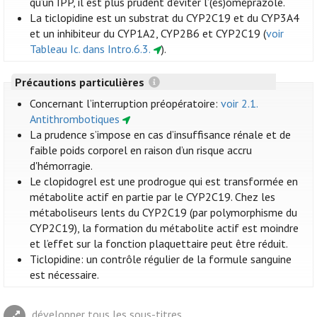
qu’un IPP, il est plus prudent d’éviter l’(és)oméprazole.
La ticlopidine est un substrat du CYP2C19 et du CYP3A4
et un inhibiteur du CYP1A2, CYP2B6 et CYP2C19 (
voir
Tableau Ic. dans Intro.6.3.
).
Précautions particulières
Concernant l’interruption préopératoire:
voir 2.1.
Antithrombotiques
La prudence s’impose en cas d’insuffisance rénale et de
faible poids corporel en raison d’un risque accru
d'hémorragie.
Le clopidogrel est une prodrogue qui est transformée en
métabolite actif en partie par le CYP2C19. Chez les
métaboliseurs lents du CYP2C19 (par polymorphisme du
CYP2C19), la formation du métabolite actif est moindre
et l’effet sur la fonction plaquettaire peut être réduit.
Ticlopidine: un contrôle régulier de la formule sanguine
est nécessaire.
développer tous les sous-titres