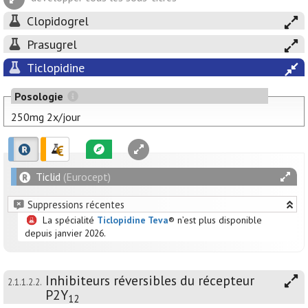
Clopidogrel
Prasugrel
Ticlopidine
Posologie
250mg 2x/jour
Ticlid
(Eurocept)
Suppressions récentes
La spécialité
Ticlopidine Teva
® n’est plus disponible
depuis janvier 2026.
Inhibiteurs réversibles du récepteur
2.1.1.2.2.
P2Y
12