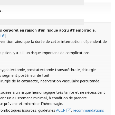
s.
s corporel en raison d’un risque accru d'hémorragie.
016
].
rvention, ainsi que la durée de cette interruption, dépendent de
rruption, y a-t-il un risque important de complications
amygdalectomie, prostatectomie transuréthrale, chirurgie
u segment postérieur de l'œil
irurgie de la cataracte, intervention vasculaire percutanée,
sociées à un risque hémorragique très limité et ne nécessitent
nt un ajustement minimal, à condition de prendre
 prévenir et minimiser l’hémorragie.
hrombotiques (sources: guidelines
ACCP
,
recommandations