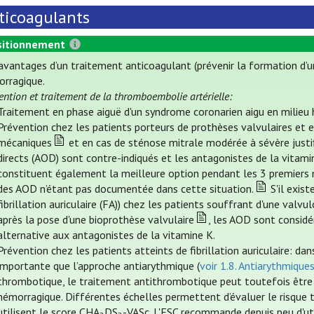
ticoagulants
itionnement
avantages d’un traitement anticoagulant (prévenir la formation d’u
rragique.
ention et traitement de la thromboembolie artérielle:
Traitement en phase aiguë d'un syndrome coronarien aigu en milieu ho
Prévention chez les patients porteurs de prothèses valvulaires et e
mécaniques
et en cas de sténose mitrale modérée à sévère justi
directs (AOD) sont contre-indiqués et les antagonistes de la vitami
constituent également la meilleure option pendant les 3 premiers mo
des AOD n’étant pas documentée dans cette situation.
S'il exis
fibrillation auriculaire (FA)) chez les patients souffrant d'une valv
après la pose d'une bioprothèse valvulaire
, les AOD sont considé
alternative aux antagonistes de la vitamine K.
Prévention chez les patients atteints de fibrillation auriculaire: d
importante que l’approche antiarythmique (
voir 1.8. Antiarythmique
thrombotique, le traitement antithrombotique peut toutefois être o
hémorragique. Différentes échelles permettent d’évaluer le risque
utilisent le score CHA
DS
-VASc. L'ESC recommande depuis peu d'uti