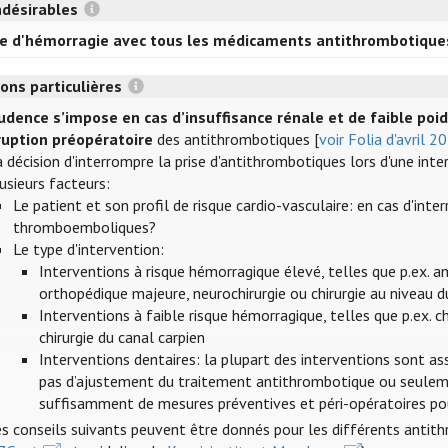
ndésirables
e d'hémorragie avec tous les médicaments antithrombotique
ons particulières
udence s’impose en cas d’insuffisance rénale et de faible poid
ruption préopératoire
des antithrombotiques [
voir Folia d'avril 2
 décision d'interrompre la prise d'antithrombotiques lors d'une inte
usieurs facteurs:
Le patient et son profil de risque cardio-vasculaire: en cas d'inte
thromboemboliques?
Le type d'intervention:
Interventions à risque hémorragique élevé, telles que p.ex. 
orthopédique majeure, neurochirurgie ou chirurgie au niveau d
Interventions à faible risque hémorragique, telles que p.ex. ch
chirurgie du canal carpien
Interventions dentaires: la plupart des interventions sont as
pas d’ajustement du traitement antithrombotique ou seuleme
suffisamment de mesures préventives et péri-opératoires pour
s conseils suivants peuvent être donnés pour les différents antit