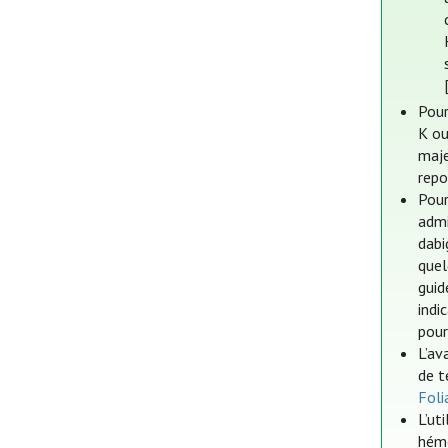
Pour
K ou
maje
repo
Pour
admi
dabi
quel
guid
indi
pour
L’av
de t
Foli
L’ut
hémo