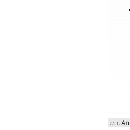
An
2.1.1.