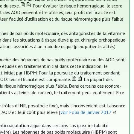
re du sexe.
Pour évaluer le risque hémorragique, le score
des AOD peuvent être utilisés, leur profil d’efficacité est
leur facilité d'utilisation et du risque hémorragique plus faible
arines de bas poids moléculaire, des antagonistes de la vitamine
 dans les situations à risque élevé (p.ex. chirurgie orthopédique
ations associées à un moindre risque (p.ex. patients alités)
onaire
, des héparines de bas poids moléculaire ou des AOD sont
étudiés en traitement initial dans cette indication; le
t initial par HBPM. Pour la poursuite du traitement pendant
OD: leur efficacité est comparable.
La plupart des
t du risque hémorragique plus faible. Dans certains cas (contre-
atients atteints de cancer), le traitement peut également être
ntrôles d'INR, posologie fixe), mais l’inconvénient est l’absence
s AOD et leur coût plus élevé [
voir Folia de janvier 2017
et
nticoagulation aiguë dans certains cas (p.ex. instabilité
évère). Les héparines de bas poids moléculaire (HBPM) sont