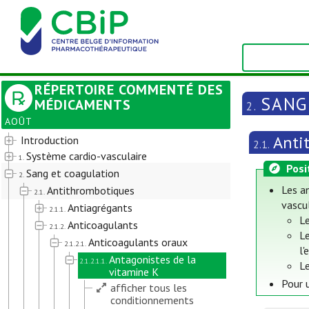
RÉPERTOIRE COMMENTÉ DES
SANG
MÉDICAMENTS
2.
AOÛT
Anti
Introduction
2.1.
Système cardio-vasculaire
1.
Posi
Sang et coagulation
2.
Les a
Antithrombotiques
2.1.
vascul
Antiagrégants
2.1.1.
Le
Anticoagulants
2.1.2.
Le
Anticoagulants oraux
2.1.2.1.
l'
Antagonistes de la
2.1.2.1.1.
L
vitamine K
Pour u
afficher tous les
conditionnements