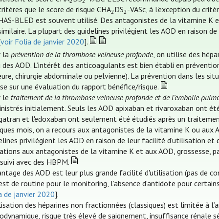
2
2
critères que le score de risque CHA
DS
-VASc, à l'exception du critè
2
2
HAS-BLED est souvent utilisé. Des antagonistes de la vitamine K et 
similaire. La plupart des guidelines privilégient les AOD en raison de 
[
voir Folia de janvier 2020
].
 la
prévention de la thrombose veineuse profonde
, on utilise des hép
 des AOD. L’intérêt des anticoagulants est bien établi en prévention
ure, chirurgie abdominale ou pelvienne). La prévention dans les situ
se sur une évaluation du rapport bénéfice/risque.
 le
traitement de la thrombose veineuse profonde et de l’embolie pulm
nistrés initialement. Seuls les AOD apixaban et rivaroxaban ont été 
gatran et l'edoxaban ont seulement été étudiés après un traitemen
ques mois, on a recours aux antagonistes de la vitamine K ou aux A
elines privilégient les AOD en raison de leur facilité d'utilisation e
cations aux antagonistes de la vitamine K et aux AOD, grossesse, p
suivi avec des HBPM.
antage des AOD est leur plus grande facilité d'utilisation (pas de co
est de routine pour le monitoring, l’absence d'antidote pour certain
a de janvier 2020
].
ilisation des héparines non fractionnées (classiques) est limitée à l’a
dynamique, risque très élevé de saignement, insuffisance rénale s