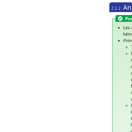
An
2.1.2.
Pos
Les 
hémo
Prév