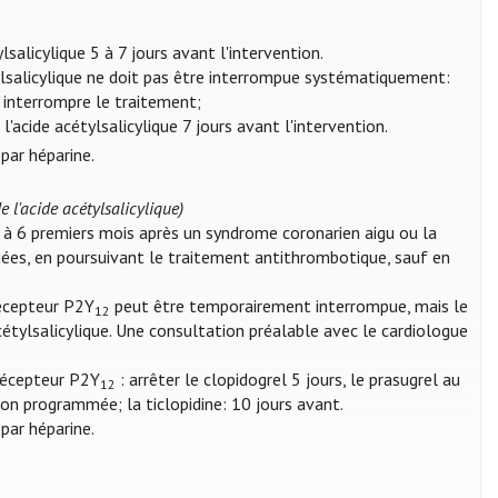
ylsalicylique 5 à 7 jours avant l'intervention.
étylsalicylique ne doit pas être interrompue systématiquement:
s interrompre le traitement;
l'acide acétylsalicylique 7 jours avant l'intervention.
par héparine.
 l'acide acétylsalicylique)
 à 6 premiers mois après un syndrome coronarien aigu ou la
quées, en poursuivant le traitement antithrombotique, sauf en
récepteur P2Y
peut être temporairement interrompue, mais le
12
étylsalicylique. Une consultation préalable avec le cardiologue
u récepteur P2Y
: arrêter le clopidogrel 5 jours, le prasugrel au
12
ion programmée; la ticlopidine: 10 jours avant.
par héparine.