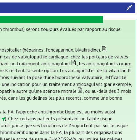
n thrombus) seront toujours évalués par rapport au risque
spitalier (héparines, fondaparinux, bivalirudine).
n cas de valvulopathie cardiaque: chez les porteurs de valves
fiant un traitement anticoagulant
, les anticoagulants oraux
ne K restent la seule option. Les antagonistes de la vitamine K
is suivant la pose d’une bioprothèse valvulaire, l'efficacité
te une indication pour un traitement anticoagulant (par exemple,
ulopathie autre qu'une sténose mitrale
, ou au-delà des 3 mois
rés, dans les guidelines les plus récents, comme une bonne
ans la FA, l’approche antithrombotique est au moins aussi
s
). Chez certains patients présentant un faible risque
mis parce que ses bénéfices ne l'emportent pas sur le risque
 thromboembolique dans la FA, la plupart des organisations
liser le score de risque CHA2DS2-VA, qui utilise les mêmes