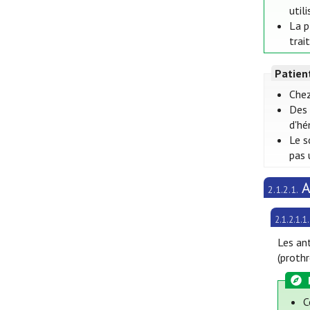
util
La p
trai
Patien
Chez
Des 
d'hé
Le s
pas 
A
2.1.2.1.
2.1.2.1.1.
Les an
(prothr
C