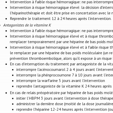
Intervention à faible risque hémorragique: ne pas interrompre
Intervention à risque hémorragique élevé: la décision d'inter
l’héparinothérapie et doit être prise en concertation avec le 
Reprendre le traitement 12 à 24 heures après l’intervention.
Antagonistes de la vitamine K
Intervention à faible risque hémorragique: ne pas interrompre
Intervention à risque hémorragique élevé et à risque thrombo
remplacer temporairement par une héparine de bas poids molé
Intervention à risque hémorragique élevé et à faible risque 
le remplacer par une héparine de bas poids moléculaire (un rel
prévention thromboembolique, alors qu’il expose à un risque
En cas d’interruption du traitement par antagoniste de la vit
interrompre l'acénocoumarol 2 à 4 jours avant l’interven
interrompre la phénprocoumone 7 à 10 jours avant l’inte
interrompre la warfarine 5 jours avant l'intervention
reprendre l’antagoniste de la vitamine K 24 heures après l
En cas de relais préopératoire par héparine de bas poids molé
initier l’HBPM 3 jours avant l’intervention à dose thérap
administrer la dernière dose (moitié de la dose journalièr
reprendre l'héparine 12-24 heures après l'intervention (o