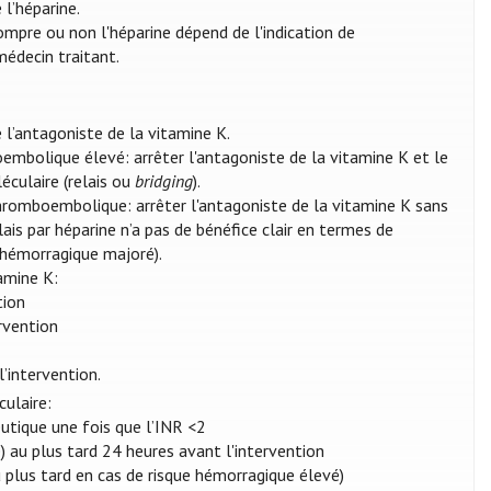
 l’héparine.
rompre ou non l'héparine dépend de l'indication de
médecin traitant.
 l’antagoniste de la vitamine K.
embolique élevé: arrêter l'antagoniste de la vitamine K et le
culaire (relais ou
bridging
).
thromboembolique: arrêter l'antagoniste de la vitamine K sans
ais par héparine n’a pas de bénéfice clair en termes de
 hémorragique majoré).
amine K:
tion
rvention
’intervention.
culaire:
eutique une fois que l’INR <2
e) au plus tard 24 heures avant l'intervention
u plus tard en cas de risque hémorragique élevé)