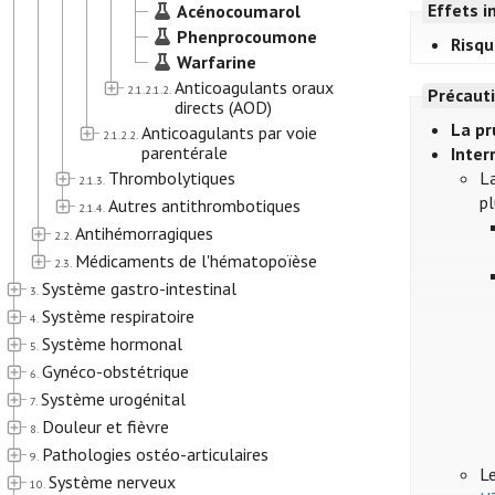
Effets i
Acénocoumarol
Phenprocoumone
Risqu
Warfarine
Anticoagulants oraux
2.1.2.1.2.
Précauti
directs (AOD)
La pr
Anticoagulants par voie
2.1.2.2.
parentérale
Inter
Thrombolytiques
La
2.1.3.
pl
Autres antithrombotiques
2.1.4.
Antihémorragiques
2.2.
Médicaments de l'hématopoïèse
2.3.
Système gastro-intestinal
3.
Système respiratoire
4.
Système hormonal
5.
Gynéco-obstétrique
6.
Système urogénital
7.
Douleur et fièvre
8.
Pathologies ostéo-articulaires
9.
Le
Système nerveux
10.