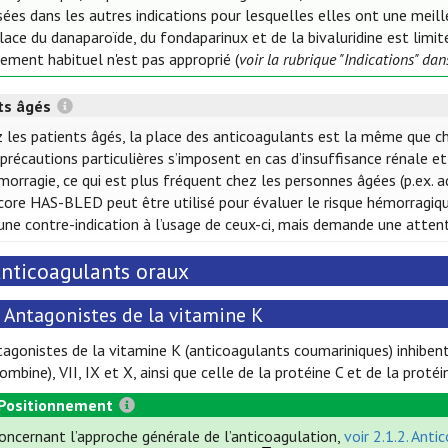
isées dans les autres indications pour lesquelles elles ont une meil
lace du danaparoïde, du fondaparinux et de la bivaluridine est limit
tement habituel n'est pas approprié (
voir la rubrique "Indications" da
ts âgés
 les patients âgés, la place des anticoagulants est la même que ch
précautions particulières s’imposent en cas d’insuffisance rénale et 
morragie, ce qui est plus fréquent chez les personnes âgées (p.ex. a
core HAS-BLED peut être utilisé pour évaluer le risque hémorragiq
une contre-indication à l’usage de ceux-ci, mais demande une attenti
nticoagulants oraux
Antagonistes de la vitamine K
tagonistes de la vitamine K (anticoagulants coumariniques) inhibent
ombine), VII, IX et X, ainsi que celle de la protéine C et de la protéi
Positionnement
oncernant l’approche générale de l’anticoagulation,
voir 2.1.2. Ant