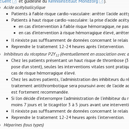
ZGent
et guideline du
Kennisinstituut Mondzorg
).
Acide acétylsalicylique
Patients à faible risque cardio-vasculaire: arrêter l'acide acét
Patients à haut risque cardio-vasculaire: la prise d'acide ac
en cas d'intervention à faible risque hémorragique, ne pa
en cas d'intervention à risque hémorragique élevé, arrêter 
Il n’existe pas suffisamment de données concernant le relais 
Reprendre le traitement 12-24 heures après l’intervention.
Inhibiteurs du récepteur P2Y
(éventuellement en association avec de
12
Chez les patients présentant un haut risque de thrombose (3
pose d'un stent), seules les interventions vitales sont prati
cas de risque hémorragique élevé.
Chez les autres patients, l'administration des inhibiteurs du 
traitement antithrombotique sera poursuivi avec de l'acide ac
est fortement recommandée.
Si l’on décide d'interrompre l'administration de l’inhibiteur d
moins 7 jours et le ticagrélor 3 à 5 jours avant une intervent
Il n’existe pas suffisamment de données concernant le relais 
Reprendre le traitement 12-24 heures après l’intervention.
Héparines (tous types)