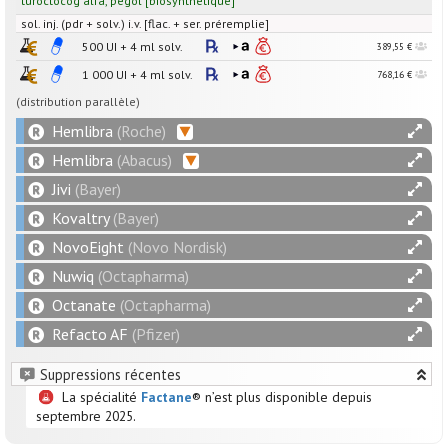
turoctocog alfa
,
pégol
[
biosynthétique
]
sol. inj. (pdr + solv.) i.v. [flac. + ser. préremplie]
500
UI
+
4
ml
solv.
389,55 €
1 000
UI
+
4
ml
solv.
768,16 €
(distribution parallèle)
Hemlibra
(Roche)
Hemlibra
(Abacus)
Jivi
(Bayer)
Kovaltry
(Bayer)
NovoEight
(Novo Nordisk)
Nuwiq
(Octapharma)
Octanate
(Octapharma)
Refacto AF
(Pfizer)
Suppressions récentes
La spécialité
Factane
® n’est plus disponible depuis
septembre 2025.