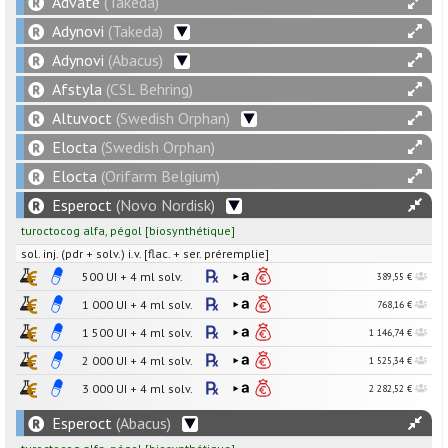
Advate
(Takeda)
Adynovi
(Takeda)
Adynovi
(Abacus)
Afstyla
(CSL Behring)
Altuvoct
(Swedish Orphan)
Elocta
(Swedish Orphan)
Elocta
(Orifarm Belgium)
Esperoct
(Novo Nordisk)
turoctocog alfa
,
pégol
[
biosynthétique
]
sol. inj. (pdr + solv.) i.v. [flac. + ser. préremplie]
500
UI
+
4
ml
solv.
389,55 €
1 000
UI
+
4
ml
solv.
768,16 €
1 500
UI
+
4
ml
solv.
1 146,74 €
2 000
UI
+
4
ml
solv.
1 525,34 €
3 000
UI
+
4
ml
solv.
2 282,52 €
Esperoct
(Abacus)