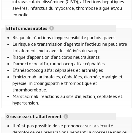
intravasculaire disséminée (CIVD), affections hépatiques
sévères, infarctus du myocarde, thrombose aiguë et/ou
embolie.
Effets indésirables
Risque de réactions d'hypersensibilité parfois graves.
Le risque de transmission d'agents infectieux ne peut être
totalement exclu avec les dérivés du sang.
Risque d'apparition d'anticorps neutralisants.
Damoctocog alfa, rurioctocog alfa: céphalées.
Éfanésoctocog alfa: céphalées et arthralgies
Emicizumab: arthralgies, céphalées, diarrhée, myalgie et
pyrexie; microangiopathie thrombotique et
thromboembolie.
Marstacimab: réactions au site d’injection, céphalées et
hypertension.
Grossesse et allaitement
Il n'est pas possible de se prononcer sur la sécurité
d'emploi de ces préparations pendant la grossesse (pas ou