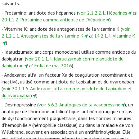
suivants.
- Protamine: antidote des héparines (
voir 2.1.2.2.1. Héparines
et
20.1.1.2. Protamine comme antidote de l'héparine
).
- Vitamine K: antidote des antagonistes de la vitamine K (
voir
2.1.2.1.1. Antagonistes de la vitamine K
et
14.2.1.4. Vitamine K
).
- Idarucizumab: anticorps monoclonal utilisé comme antidote du
dabigatran (
voir 20.1.1.4. Idarucizumab comme antidote du
dabigatran
et
Folia de mai 2016
).
- Andexanet alfa: un facteur Xa de coagulation recombinant et
inactivé, utilisé comme antidote de l’apixaban et du rivaroxaban
(
voir 20.1.1.5. Andexanet alfa comme antidote de l’apixaban et
du rivaroxaban
).
- Desmopressine (
voir 5.6.2. Analogues de la vasopressine
), un
analogue de l'hormone antidiurétique: antihémorragique en cas
de dysfonctionnement plaquettaire, dans les formes mineures
d'hémophilie A (hémophilie classique) ou dans la maladie de von
Willebrand, souvent en association à un antifibrinolytique. Elle
est utilisée en outre comme hémostatique chez des patients