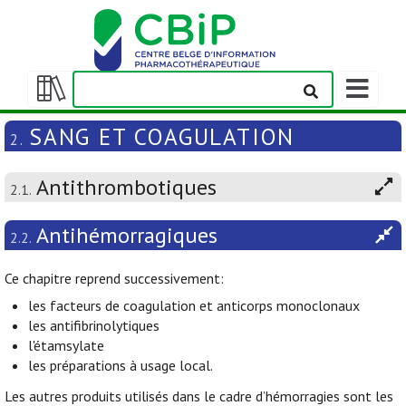
Afficher/m
la
Afficher/masquer
barre
la
SANG ET COAGULATION
2.
de
table
navigation
des
Antithrombotiques
matières
2.1.
Antihémorragiques
2.2.
Ce chapitre reprend successivement:
les facteurs de coagulation et anticorps monoclonaux
les antifibrinolytiques
l'étamsylate
les préparations à usage local.
Les autres produits utilisés dans le cadre d’hémorragies sont les