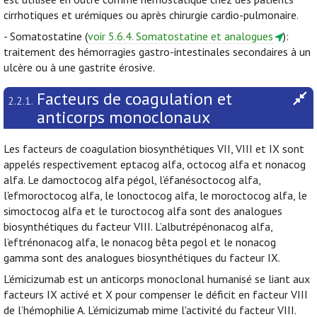
cirrhotiques et urémiques ou après chirurgie cardio-pulmonaire.
- Somatostatine (
voir 5.6.4. Somatostatine et analogues
):
traitement des hémorragies gastro-intestinales secondaires à un
ulcère ou à une gastrite érosive.
Facteurs de coagulation et
2.2.1.
anticorps monoclonaux
Les facteurs de coagulation biosynthétiques VII, VIII et IX sont
appelés respectivement eptacog alfa, octocog alfa et nonacog
alfa. Le damoctocog alfa pégol, l’éfanésoctocog alfa,
l'efmoroctocog alfa, le lonoctocog alfa, le moroctocog alfa, le
simoctocog alfa et le turoctocog alfa sont des analogues
biosynthétiques du facteur VIII. L’albutrépénonacog alfa,
l’eftrénonacog alfa, le nonacog bêta pegol et le nonacog
gamma sont des analogues biosynthétiques du facteur IX.
L’émicizumab est un anticorps monoclonal humanisé se liant aux
facteurs IX activé et X pour compenser le déficit en facteur VIII
de l’hémophilie A. L’émicizumab mime l'activité du facteur VIII.