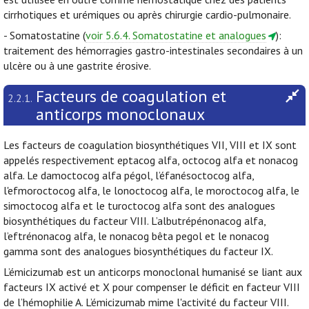
cirrhotiques et urémiques ou après chirurgie cardio-pulmonaire.
- Somatostatine (
voir 5.6.4. Somatostatine et analogues
):
traitement des hémorragies gastro-intestinales secondaires à un
ulcère ou à une gastrite érosive.
Facteurs de coagulation et
2.2.1.
anticorps monoclonaux
Les facteurs de coagulation biosynthétiques VII, VIII et IX sont
appelés respectivement eptacog alfa, octocog alfa et nonacog
alfa. Le damoctocog alfa pégol, l’éfanésoctocog alfa,
l'efmoroctocog alfa, le lonoctocog alfa, le moroctocog alfa, le
simoctocog alfa et le turoctocog alfa sont des analogues
biosynthétiques du facteur VIII. L’albutrépénonacog alfa,
l’eftrénonacog alfa, le nonacog bêta pegol et le nonacog
gamma sont des analogues biosynthétiques du facteur IX.
L’émicizumab est un anticorps monoclonal humanisé se liant aux
facteurs IX activé et X pour compenser le déficit en facteur VIII
de l’hémophilie A. L’émicizumab mime l'activité du facteur VIII.