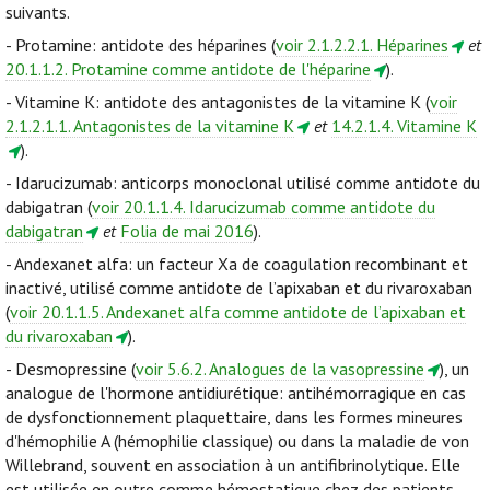
suivants.
- Protamine: antidote des héparines (
voir 2.1.2.2.1. Héparines
et
20.1.1.2. Protamine comme antidote de l'héparine
).
- Vitamine K: antidote des antagonistes de la vitamine K (
voir
2.1.2.1.1. Antagonistes de la vitamine K
et
14.2.1.4. Vitamine K
).
- Idarucizumab: anticorps monoclonal utilisé comme antidote du
dabigatran (
voir 20.1.1.4. Idarucizumab comme antidote du
dabigatran
et
Folia de mai 2016
).
- Andexanet alfa: un facteur Xa de coagulation recombinant et
inactivé, utilisé comme antidote de l’apixaban et du rivaroxaban
(
voir 20.1.1.5. Andexanet alfa comme antidote de l’apixaban et
du rivaroxaban
).
- Desmopressine (
voir 5.6.2. Analogues de la vasopressine
), un
analogue de l'hormone antidiurétique: antihémorragique en cas
de dysfonctionnement plaquettaire, dans les formes mineures
d'hémophilie A (hémophilie classique) ou dans la maladie de von
Willebrand, souvent en association à un antifibrinolytique. Elle
est utilisée en outre comme hémostatique chez des patients