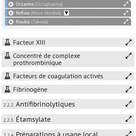
Octanine
(Octapharma)
Refixia
(Novo Nordisk)
Rixubis
(Takeda)
Facteur XIII
Concentré de complexe
prothrombinique
Facteurs de coagulation activés
Fibrinogène
Antifibrinolytiques
2.2.2.
Étamsylate
2.2.3.
Préparations à usage local
2.2.4.