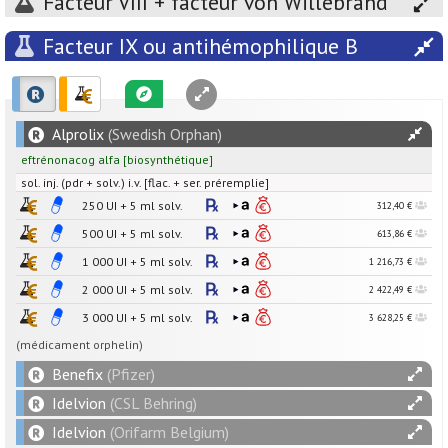
Facteur VIII + facteur von Willebrand
Facteur IX ou antihémophilique B
Alprolix
(Swedish Orphan)
eftrénonacog alfa
[
biosynthétique
]
sol. inj. (pdr + solv.) i.v. [flac. + ser. préremplie]
250
UI
+
5
ml
solv.
312,40 €
500
UI
+
5
ml
solv.
613,86 €
1 000
UI
+
5
ml
solv.
1 216,73 €
2 000
UI
+
5
ml
solv.
2 422,49 €
3 000
UI
+
5
ml
solv.
3 628,25 €
(médicament orphelin)
Benefix
(Pfizer)
Idelvion
(CSL Behring)
Idelvion
(Orifarm Belgium)