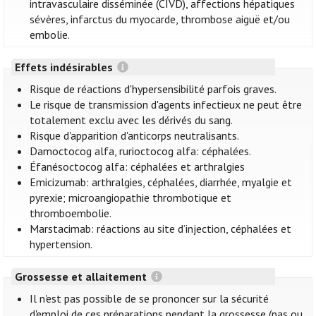
intravasculaire disséminée (CIVD), affections hépatiques
sévères, infarctus du myocarde, thrombose aiguë et/ou
embolie.
Effets indésirables
Risque de réactions d'hypersensibilité parfois graves.
Le risque de transmission d'agents infectieux ne peut être
totalement exclu avec les dérivés du sang.
Risque d'apparition d'anticorps neutralisants.
Damoctocog alfa, rurioctocog alfa: céphalées.
Éfanésoctocog alfa: céphalées et arthralgies
Emicizumab: arthralgies, céphalées, diarrhée, myalgie et
pyrexie; microangiopathie thrombotique et
thromboembolie.
Marstacimab: réactions au site d’injection, céphalées et
hypertension.
Grossesse et allaitement
Il n'est pas possible de se prononcer sur la sécurité
d'emploi de ces préparations pendant la grossesse (pas ou