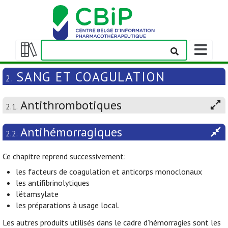
Afficher/m
la
Afficher/masquer
barre
la
SANG ET COAGULATION
2.
de
table
navigation
des
Antithrombotiques
matières
2.1.
Antihémorragiques
2.2.
Ce chapitre reprend successivement:
les facteurs de coagulation et anticorps monoclonaux
les antifibrinolytiques
l'étamsylate
les préparations à usage local.
Les autres produits utilisés dans le cadre d’hémorragies sont les