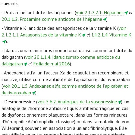
suivants.
- Protamine: antidote des héparines (
voir 2.1.2.2.1. Héparines
et
20.1.1.2. Protamine comme antidote de l'héparine
).
- Vitamine K: antidote des antagonistes de la vitamine K (
voir
2.1.2.1.1. Antagonistes de la vitamine K
et
14.2.1.4. Vitamine K
).
- Idarucizumab: anticorps monoclonal utilisé comme antidote du
dabigatran (
voir 20.1.1.4. Idarucizumab comme antidote du
dabigatran
et
Folia de mai 2016
).
- Andexanet alfa: un facteur Xa de coagulation recombinant et
inactivé, utilisé comme antidote de l’apixaban et du rivaroxaban
(
voir 20.1.1.5. Andexanet alfa comme antidote de l’apixaban et
du rivaroxaban
).
- Desmopressine (
voir 5.6.2. Analogues de la vasopressine
), un
analogue de l'hormone antidiurétique: antihémorragique en cas
de dysfonctionnement plaquettaire, dans les formes mineures
d'hémophilie A (hémophilie classique) ou dans la maladie de von
Willebrand, souvent en association à un antifibrinolytique. Elle
est utilisée en outre comme hémostatique chez des patients