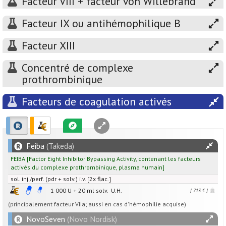
Facteur VIII + facteur von Willebrand
Facteur IX ou antihémophilique B
Facteur XIII
Concentré de complexe
prothrombinique
Facteurs de coagulation activés
Feiba
(Takeda)
FEIBA
[
Factor Eight Inhibitor Bypassing Activity, contenant les facteurs
activés du complexe prothrombinique, plasma humain
]
sol. inj./perf. (pdr + solv.) i.v. [2x flac.]
1 000
U
+
20
ml
solv.
U.H.
[ 713 € ]
(principalement facteur VIIa; aussi en cas d'hémophilie acquise)
NovoSeven
(Novo Nordisk)