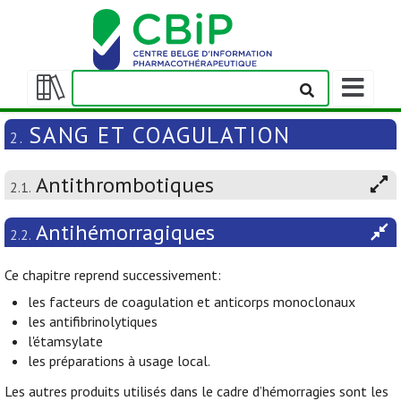
Afficher/m
la
Afficher/masquer
barre
la
SANG ET COAGULATION
2.
de
table
navigation
des
Antithrombotiques
matières
2.1.
Antihémorragiques
2.2.
Ce chapitre reprend successivement:
les facteurs de coagulation et anticorps monoclonaux
les antifibrinolytiques
l'étamsylate
les préparations à usage local.
Les autres produits utilisés dans le cadre d’hémorragies sont les