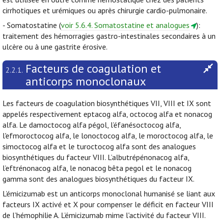
cirrhotiques et urémiques ou après chirurgie cardio-pulmonaire.
- Somatostatine (
voir 5.6.4. Somatostatine et analogues
):
traitement des hémorragies gastro-intestinales secondaires à un
ulcère ou à une gastrite érosive.
Facteurs de coagulation et
2.2.1.
anticorps monoclonaux
Les facteurs de coagulation biosynthétiques VII, VIII et IX sont
appelés respectivement eptacog alfa, octocog alfa et nonacog
alfa. Le damoctocog alfa pégol, l’éfanésoctocog alfa,
l'efmoroctocog alfa, le lonoctocog alfa, le moroctocog alfa, le
simoctocog alfa et le turoctocog alfa sont des analogues
biosynthétiques du facteur VIII. L’albutrépénonacog alfa,
l’eftrénonacog alfa, le nonacog bêta pegol et le nonacog
gamma sont des analogues biosynthétiques du facteur IX.
L’émicizumab est un anticorps monoclonal humanisé se liant aux
facteurs IX activé et X pour compenser le déficit en facteur VIII
de l’hémophilie A. L’émicizumab mime l'activité du facteur VIII.