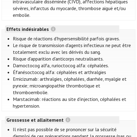
intravasculaire disséminée (CIVD), affections hépatiques
sévères, infarctus du myocarde, thrombose aiguë et/ou
embolie.
Effets indésirables
Risque de réactions d'hypersensibilité parfois graves.
Le risque de transmission d'agents infectieux ne peut être
totalement exclu avec les dérivés du sang.
Risque d'apparition d'anticorps neutralisants.
Damoctocog alfa, rurioctocog alfa: céphalées.
Éfanésoctocog alfa: céphalées et arthralgies
Emicizumab: arthralgies, céphalées, diarrhée, myalgie et
pyrexie; microangiopathie thrombotique et
thromboembolie.
Marstacimab: réactions au site d’injection, céphalées et
hypertension.
Grossesse et allaitement
Il n'est pas possible de se prononcer sur la sécurité
d'emploi de ces préparations pendant la grossesse (pas ou