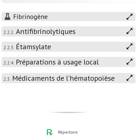
Fibrinogène
Antifibrinolytiques
2.2.2.
Étamsylate
2.2.3.
Préparations à usage local
2.2.4.
Médicaments de l'hématopoïèse
2.3.
Répertoire