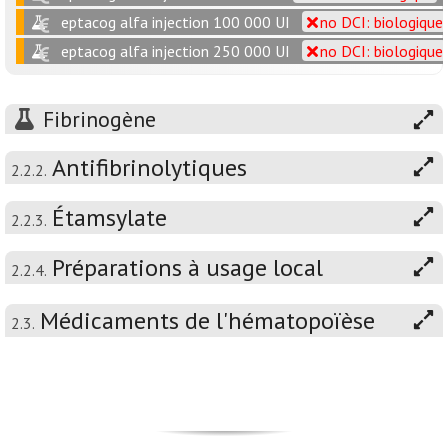
eptacog alfa injection 100 000 UI
no DCI: biologique
eptacog alfa injection 250 000 UI
no DCI: biologique
Fibrinogène
Antifibrinolytiques
2.2.2.
Étamsylate
2.2.3.
Préparations à usage local
2.2.4.
Médicaments de l'hématopoïèse
2.3.