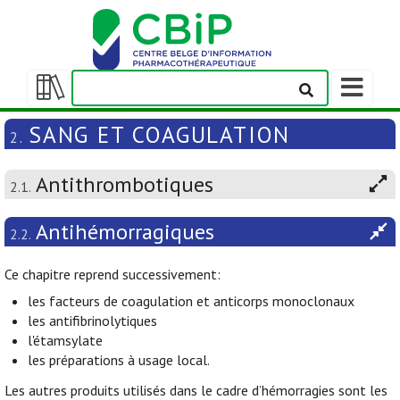
Afficher/m
la
Afficher/masquer
barre
la
SANG ET COAGULATION
2.
de
table
navigation
des
Antithrombotiques
matières
2.1.
Antihémorragiques
2.2.
Ce chapitre reprend successivement:
les facteurs de coagulation et anticorps monoclonaux
les antifibrinolytiques
l'étamsylate
les préparations à usage local.
Les autres produits utilisés dans le cadre d’hémorragies sont les