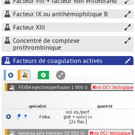
Facteur VIII + facteur von Willebrand
Facteur IX ou antihémophilique B
Facteur XIII
Concentré de complexe
prothrombinique
Facteurs de coagulation activés
FEIBA injection/perfusion 1 000 U
no DCI: biologique
spécialité
quantité
sol. inj./perf.
Feiba
(pdr + solv.) i.v.
[2x flac.]
eptacog alfa injection 50 000 UI
no DCI: biologique