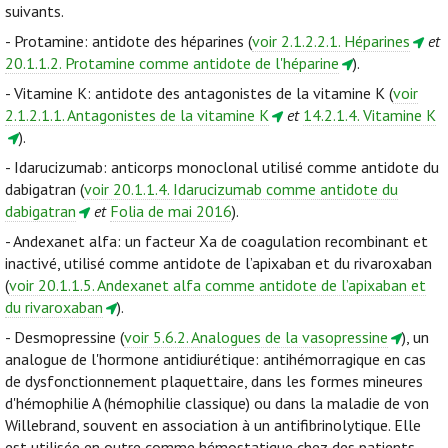
suivants.
- Protamine: antidote des héparines (
voir 2.1.2.2.1. Héparines
et
20.1.1.2. Protamine comme antidote de l'héparine
).
- Vitamine K: antidote des antagonistes de la vitamine K (
voir
2.1.2.1.1. Antagonistes de la vitamine K
et
14.2.1.4. Vitamine K
).
- Idarucizumab: anticorps monoclonal utilisé comme antidote du
dabigatran (
voir 20.1.1.4. Idarucizumab comme antidote du
dabigatran
et
Folia de mai 2016
).
- Andexanet alfa: un facteur Xa de coagulation recombinant et
inactivé, utilisé comme antidote de l’apixaban et du rivaroxaban
(
voir 20.1.1.5. Andexanet alfa comme antidote de l’apixaban et
du rivaroxaban
).
- Desmopressine (
voir 5.6.2. Analogues de la vasopressine
), un
analogue de l'hormone antidiurétique: antihémorragique en cas
de dysfonctionnement plaquettaire, dans les formes mineures
d'hémophilie A (hémophilie classique) ou dans la maladie de von
Willebrand, souvent en association à un antifibrinolytique. Elle
est utilisée en outre comme hémostatique chez des patients