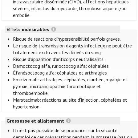
intravasculaire disséminée (CIVD), affections hépatiques
sévères, infarctus du myocarde, thrombose aiguë et/ou
embolie.
Effets indésirables
Risque de réactions d'hypersensibilité parfois graves.
Le risque de transmission d'agents infectieux ne peut être
totalement exclu avec les dérivés du sang.
Risque d'apparition d'anticorps neutralisants.
Damoctocog alfa, rurioctocog alfa: céphalées.
Éfanésoctocog alfa: céphalées et arthralgies
Emicizumab: arthralgies, céphalées, diarrhée, myalgie et
pyrexie; microangiopathie thrombotique et
thromboembolie.
Marstacimab: réactions au site d’injection, céphalées et
hypertension.
Grossesse et allaitement
Il n'est pas possible de se prononcer sur la sécurité
d'emploi de ces préparations pendant la grossesse (pas ou