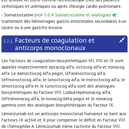
cirrhotiques et urémiques ou après chirurgie cardio-pulmonaire.
- Somatostatine (
voir 5.6.4. Somatostatine et analogues
):
traitement des hémorragies gastro-intestinales secondaires à un
ulcère ou à une gastrite érosive.
Facteurs de coagulation et
2.2.1.
anticorps monoclonaux
Les facteurs de coagulation biosynthétiques VII, VIII et IX sont
appelés respectivement eptacog alfa, octocog alfa et nonacog
alfa. Le damoctocog alfa pégol, l’éfanésoctocog alfa,
l'efmoroctocog alfa, le lonoctocog alfa, le moroctocog alfa, le
simoctocog alfa et le turoctocog alfa sont des analogues
biosynthétiques du facteur VIII. L’albutrépénonacog alfa,
l’eftrénonacog alfa, le nonacog bêta pegol et le nonacog
gamma sont des analogues biosynthétiques du facteur IX.
L’émicizumab est un anticorps monoclonal humanisé se liant aux
facteurs IX activé et X pour compenser le déficit en facteur VIII
de l’hémophilie A. L’émicizumab mime l'activité du facteur VIII.