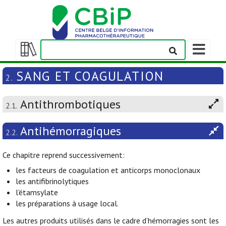
Afficher/m
la
Afficher/masquer
barre
la
SANG ET COAGULATION
2.
de
table
navigation
des
Antithrombotiques
matières
2.1.
Antihémorragiques
2.2.
Ce chapitre reprend successivement:
les facteurs de coagulation et anticorps monoclonaux
les antifibrinolytiques
l'étamsylate
les préparations à usage local.
Les autres produits utilisés dans le cadre d’hémorragies sont les