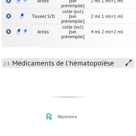
Artiss
[ser.
2 ml 1 ml+1 ml
préremplie]
colle (sol.)
Tisseel S/D
[ser.
2 ml 1 ml+1 ml
préremplie]
colle (sol.)
Artiss
[ser.
4 ml 2 ml+2 ml
préremplie]
Médicaments de l'hématopoïèse
2.3.
Répertoire