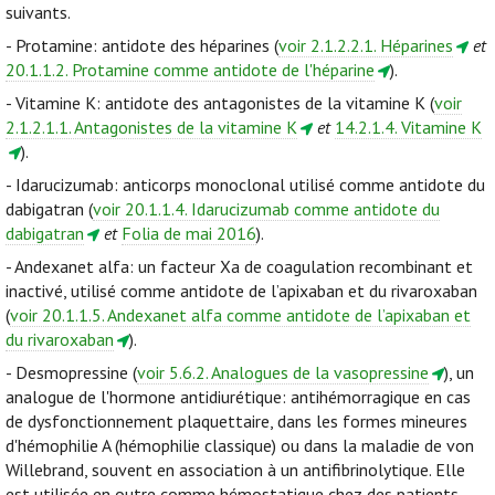
suivants.
- Protamine: antidote des héparines (
voir 2.1.2.2.1. Héparines
et
20.1.1.2. Protamine comme antidote de l'héparine
).
- Vitamine K: antidote des antagonistes de la vitamine K (
voir
2.1.2.1.1. Antagonistes de la vitamine K
et
14.2.1.4. Vitamine K
).
- Idarucizumab: anticorps monoclonal utilisé comme antidote du
dabigatran (
voir 20.1.1.4. Idarucizumab comme antidote du
dabigatran
et
Folia de mai 2016
).
- Andexanet alfa: un facteur Xa de coagulation recombinant et
inactivé, utilisé comme antidote de l’apixaban et du rivaroxaban
(
voir 20.1.1.5. Andexanet alfa comme antidote de l’apixaban et
du rivaroxaban
).
- Desmopressine (
voir 5.6.2. Analogues de la vasopressine
), un
analogue de l'hormone antidiurétique: antihémorragique en cas
de dysfonctionnement plaquettaire, dans les formes mineures
d'hémophilie A (hémophilie classique) ou dans la maladie de von
Willebrand, souvent en association à un antifibrinolytique. Elle
est utilisée en outre comme hémostatique chez des patients