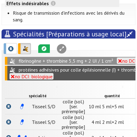
Effets indésirables
Risque de transmission d’infections avec les dérivés du
sang.
Spécialités [Préparations à usage local]
fibrinogène + thrombine 5,5 mg + 2 UI / 1 cm²
no DCI:
protéines adhésives pour colle épilésionnelle (I) + thrombi
no DCI: biologique
spécialité
quantité
colle (sol.)
Tisseel S/D
[ser.
10 ml 5 ml+5 ml
préremplie]
colle (sol.)
Tisseel S/D
[ser.
4 ml 2 ml+2 ml
préremplie]
colle (sol.)