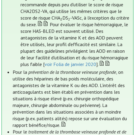
recommande depuis peu d'utiliser le score de risque
CHA2DS2-VA, qui utilise les mêmes critères que le
score de risque CHA
DS
-VASc, à l'exception du critère
2
2
du sexe.
Pour évaluer le risque hémorragique, le
score HAS-BLED est souvent utilisé. Des
antagonistes de la vitamine K et des AOD peuvent
être utilisés, leur profil d’efficacité est similaire. La
plupart des guidelines privilégient les AOD en raison
de leur facilité d'utilisation et du risque hémorragique
plus faible [
voir Folia de janvier 2020
].
Pour la
prévention de la thrombose veineuse profonde
, on
utilise des héparines de bas poids moléculaire, des
antagonistes de la vitamine K ou des AOD. L’intérêt des
anticoagulants est bien établi en prévention dans les
situations à risque élevé (p.ex. chirurgie orthopédique
majeure, chirurgie abdominale ou pelvienne). La
prévention dans les situations associées à un moindre
risque (p.ex. patients alités) repose sur une évaluation du
rapport bénéfice/risque.
Pour le
traitement de la thrombose veineuse profonde et de