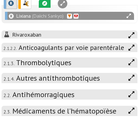
Lixiana
(Daiichi Sankyo)
Rivaroxaban
Anticoagulants par voie parentérale
2.1.2.2.
Thrombolytiques
2.1.3.
Autres antithrombotiques
2.1.4.
Antihémorragiques
2.2.
Médicaments de l'hématopoïèse
2.3.