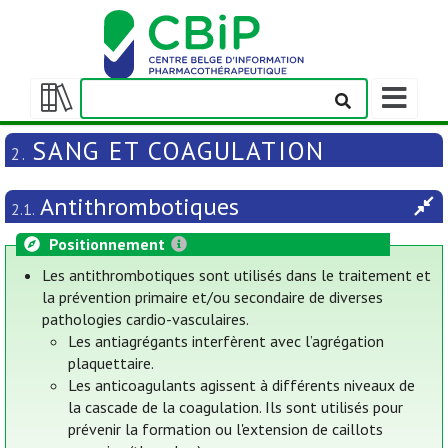
Afficher/m
la
Afficher/masquer
barre
la
SANG ET COAGULATION
2.
de
table
navigation
des
Antithrombotiques
matières
2.1.
Positionnement
Les antithrombotiques sont utilisés dans le traitement et
la prévention primaire et/ou secondaire de diverses
pathologies cardio-vasculaires.
Les antiagrégants interfèrent avec l’agrégation
plaquettaire.
Les anticoagulants agissent à différents niveaux de
la cascade de la coagulation. Ils sont utilisés pour
prévenir la formation ou l'extension de caillots