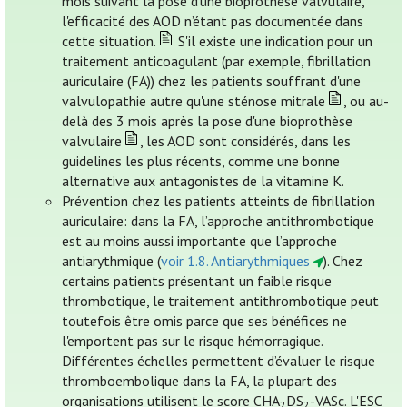
mois suivant la pose d’une bioprothèse valvulaire,
l'efficacité des AOD n’étant pas documentée dans
cette situation.
S'il existe une indication pour un
traitement anticoagulant (par exemple, fibrillation
auriculaire (FA)) chez les patients souffrant d'une
valvulopathie autre qu'une sténose mitrale
, ou au-
delà des 3 mois après la pose d'une bioprothèse
valvulaire
, les AOD sont considérés, dans les
guidelines les plus récents, comme une bonne
alternative aux antagonistes de la vitamine K.
Prévention chez les patients atteints de fibrillation
auriculaire: dans la FA, l’approche antithrombotique
est au moins aussi importante que l’approche
antiarythmique (
voir 1.8. Antiarythmiques
). Chez
certains patients présentant un faible risque
thrombotique, le traitement antithrombotique peut
toutefois être omis parce que ses bénéfices ne
l'emportent pas sur le risque hémorragique.
Différentes échelles permettent d’évaluer le risque
thromboembolique dans la FA, la plupart des
organisations utilisent le score CHA
DS
-VASc. L'ESC
2
2