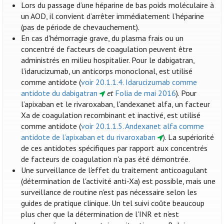
Lors du passage d’une héparine de bas poids moléculaire à
un AOD, il convient d’arrêter immédiatement l’héparine
(pas de période de chevauchement).
En cas d'hémorragie grave, du plasma frais ou un
concentré de facteurs de coagulation peuvent être
administrés en milieu hospitalier. Pour le dabigatran,
l’idarucizumab, un anticorps monoclonal, est utilisé
comme antidote (
voir 20.1.1.4. Idarucizumab comme
antidote du dabigatran
et
Folia de mai 2016
). Pour
l’apixaban et le rivaroxaban, l'andexanet alfa, un facteur
Xa de coagulation recombinant et inactivé, est utilisé
comme antidote (
voir 20.1.1.5. Andexanet alfa comme
antidote de l’apixaban et du rivaroxaban
). La supériorité
de ces antidotes spécifiques par rapport aux concentrés
de facteurs de coagulation n'a pas été démontrée.
Une surveillance de l'effet du traitement anticoagulant
(détermination de l'activité anti-Xa) est possible, mais une
surveillance de routine n'est pas nécessaire selon les
guides de pratique clinique. Un tel suivi coûte beaucoup
plus cher que la détermination de l'INR et n’est