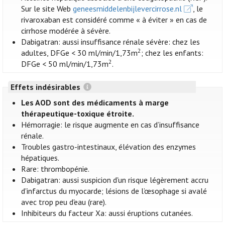
Sur le site Web
geneesmiddelenbijlevercirrose.nl
, le
rivaroxaban est considéré comme « à éviter » en cas de
cirrhose modérée à sévère.
Dabigatran: aussi insuffisance rénale sévère: chez les
2
adultes, DFGe < 30 ml/min/1,73m
; chez les enfants:
2
DFGe < 50 ml/min/1,73m
.
Effets indésirables
Les AOD sont des médicaments à marge
thérapeutique-toxique étroite.
Hémorragie: le risque augmente en cas d’insuffisance
rénale.
Troubles gastro-intestinaux, élévation des enzymes
hépatiques.
Rare: thrombopénie.
Dabigatran: aussi suspicion d'un risque légèrement accru
d'infarctus du myocarde; lésions de l’œsophage si avalé
avec trop peu d'eau (rare).
Inhibiteurs du facteur Xa: aussi éruptions cutanées.