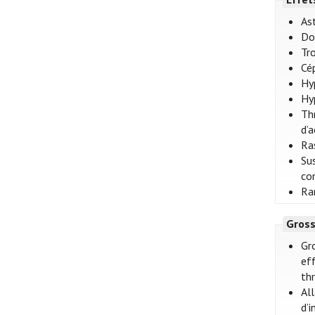
As
Do
Tr
Cé
Hy
Hy
Th
d’a
Ra
Su
co
Ra
Gross
Gr
ef
th
All
d’i