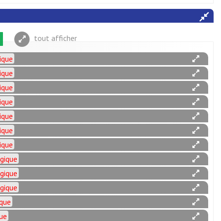
tout afficher
ique
ique
ique
ique
ique
ique
ique
ogique
ogique
ogique
ique
que