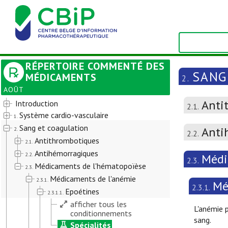
RÉPERTOIRE COMMENTÉ DES
SANG
MÉDICAMENTS
2.
AOÛT
Anti
Introduction
2.1.
Système cardio-vasculaire
1.
Sang et coagulation
Anti
2.
2.2.
Antithrombotiques
2.1.
Antihémorragiques
2.2.
Médi
2.3.
Médicaments de l'hématopoïèse
2.3.
Médicaments de l'anémie
2.3.1.
Mé
2.3.1.
Epoétines
2.3.1.1.
afficher tous les
L'anémie 
conditionnements
sang.
Spécialités