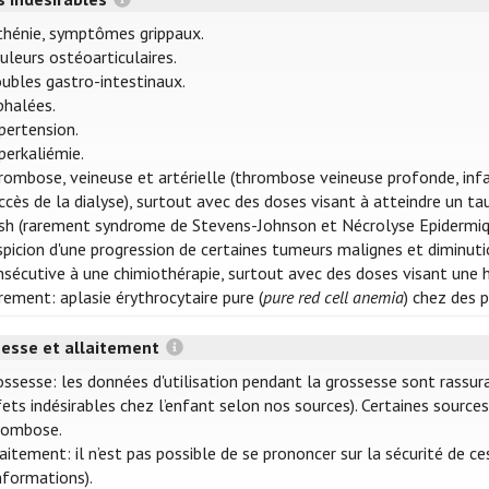
thénie, symptômes grippaux.
uleurs ostéoarticulaires.
oubles gastro-intestinaux.
phalées.
pertension.
perkaliémie.
rombose, veineuse et artérielle (thrombose veineuse profonde, inf
ccès de la dialyse), surtout avec des doses visant à atteindre un t
sh (rarement syndrome de Stevens-Johnson et Nécrolyse Epidermiq
spicion d'une progression de certaines tumeurs malignes et diminutio
nsécutive à une chimiothérapie, surtout avec des doses visant une
rement: aplasie érythrocytaire pure (
pure red cell anemia
) chez des 
esse et allaitement
ossesse: les données d'utilisation pendant la grossesse sont rassu
fets indésirables chez l’enfant selon nos sources). Certaines sourc
rombose.
aitement: il n’est pas possible de se prononcer sur la sécurité de c
nformations).