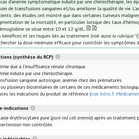
 cas d'anémie symptomatique induite par une chimiothérapie, les épo
oin de transfusions sanguines et/ou améliorer la qualité de vie. L'a
tients; des études ont montré que dans certaines tumeurs malignes
mentation de la mortalité, en particulier lorsque des taux d'hémoglo
hémoglobine se situe entre 10 et 12 g/dL.
 bénéfices et les risques liés au traitement (voir aussi
la rubrique "E
chercher la dose minimale efficace pour contrôler les symptômes d
ations (synthèse du RCP)
émie due à l'insuffisance rénale chronique.
émie induite par une chimiothérapie.
ansfusion sanguine autologue, anémie chez des prématurés.
 ou plusieurs biosimilaires de certains de ces médicaments biologiqu
tes les indications du produit de référence (
voir Intro.3. Médicamen
e-indications
asie érythrocytaire pure (
pure red cell anemia
) après un traitement 
pertension non contrôlée.
s indésirables