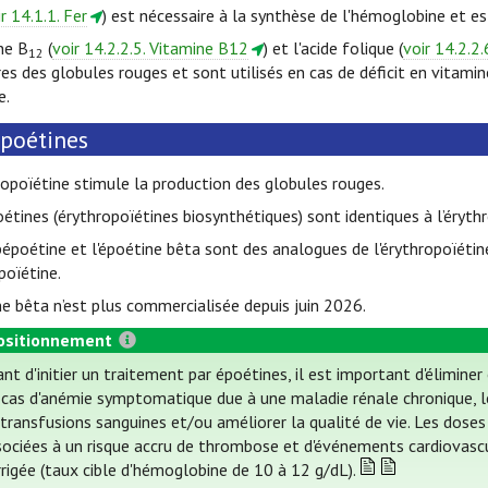
r 14.1.1. Fer
) est nécessaire à la synthèse de l'hémoglobine et est
ne B
(
voir 14.2.2.5. Vitamine B12
) et l'acide folique (
voir 14.2.2.
12
es des globules rouges et sont utilisés en cas de déficit en vitami
e.
poétines
hropoïétine stimule la production des globules rouges.
oétines (érythropoïétines biosynthétiques) sont identiques à l’éryth
bépoétine et l'époétine bêta sont des analogues de l'érythropoïét
poïétine.
ne bêta n’est plus commercialisée depuis juin 2026.
ositionnement
nt d'initier un traitement par époétines, il est important d'éliminer
 cas d'anémie symptomatique due à une maladie rénale chronique, les
 transfusions sanguines et/ou améliorer la qualité de vie. Les dos
sociées à un risque accru de thrombose et d'événements cardiovasc
rrigée (taux cible d'hémoglobine de 10 à 12 g/dL).