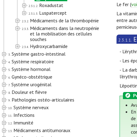
Le fer (
voi
Roxadustat
2.3.1.2.
Luspatercept
La vitami
2.3.1.3.
entre autr
Médicaments de la thrombopénie
2.3.2.
pernicieus
Médicaments dans la neutropénie
2.3.3.
et la mobilisation des cellules
E
souches
2.3.1.1.
Hydroxycarbamide
2.3.4.
- L’éryt
Système gastro-intestinal
3.
- Les ép
Système respiratoire
4.
Système hormonal
- La dar
5.
l'érythro
Gynéco-obstétrique
6.
Système urogénital
L’époéti
7.
Douleur et fièvre
8.
P
Pathologies ostéo-articulaires
9.
Ava
Système nerveux
10.
En
Infections
11.
de
Immunité
12.
as
Médicaments antitumoraux
13.
co