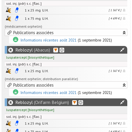
sol. inj. (pdr) s.c. [flac.]
1 x
25
mg
U.H.
[ 1 567 € ]
1 x
75
mg
U.H.
[ 4 699 € ]
(médicament orphelin)
Publications associées
Informations récentes août 2021
(1 septembre 2021)
Reblozyl
(Abacus)
luspatercept
[
biosynthétique
]
sol. inj. (pdr) s.c. [flac.]
1 x
25
mg
U.H.
[ 1 567 € ]
(médicament orphelin; distribution parallèle)
Publications associées
Informations récentes août 2021
(1 septembre 2021)
Reblozyl
(Orifarm Belgium)
luspatercept
[
biosynthétique
]
sol. inj. (pdr) s.c. [flac.]
1 x
25
mg
U.H.
[ 1 567 € ]
1 x
75
mg
U.H.
[ 4 699 € ]