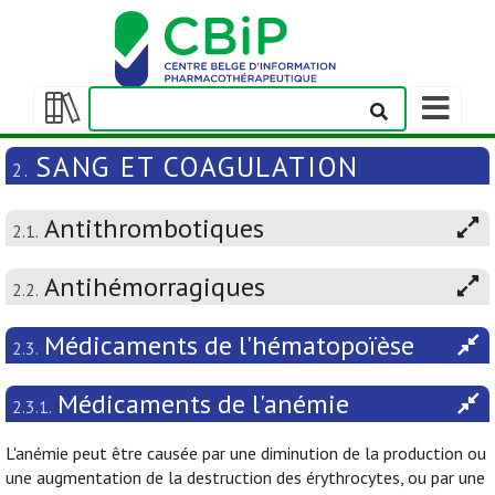
Afficher/m
la
Afficher/masquer
barre
la
SANG ET COAGULATION
2.
de
table
navigation
des
Antithrombotiques
matières
2.1.
Antihémorragiques
2.2.
Médicaments de l'hématopoïèse
2.3.
Médicaments de l'anémie
2.3.1.
L'anémie peut être causée par une diminution de la production ou
une augmentation de la destruction des érythrocytes, ou par une