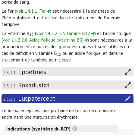
perte de sang.
Le fer (
voir 14.1.1. Fer
) est nécessaire à la synthèse de
l'hémoglobine et est utilisé dans le traitement de l'anémie
ferriprive.
La vitamine B
(
voir 14.2.2.5. Vitamine B12
) et l'acide folique
12
(
voir 14.2.2.6. Acide folique (vitamine B9)
) sont nécessaires à la
production entre autres des globules rouges et sont utilisés en
cas de déficit en vitamine B
ou en acide folique, et dans le
12
traitement de l'anémie pernicieuse.
Epoétines
2.3.1.1.
Roxadustat
2.3.1.2.
Luspatercept
2.3.1.3.
Le luspatercept est une protéine de fusion recombinante
entraînant une maturation érythroïde.
Indications (synthèse du RCP)