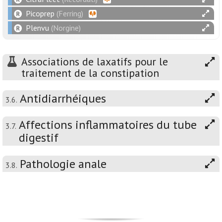
Picoprep
(Ferring)
Plenvu
(Norgine)
Associations de laxatifs pour le
traitement de la constipation
Antidiarrhéiques
3.6.
Affections inflammatoires du tube
3.7.
digestif
Pathologie anale
3.8.