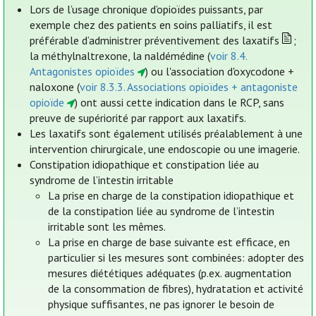
Lors de l’usage chronique d’opioïdes puissants, par
exemple chez des patients en soins palliatifs, il est
préférable d’administrer préventivement des laxatifs
;
la méthylnaltrexone, la naldémédine (
voir 8.4.
Antagonistes opioïdes
) ou l'association d'oxycodone +
naloxone (
voir 8.3.3. Associations opioïdes + antagoniste
opioïde
) ont aussi cette indication dans le RCP, sans
preuve de supériorité par rapport aux laxatifs.
Les laxatifs sont également utilisés préalablement à une
intervention chirurgicale, une endoscopie ou une imagerie.
Constipation idiopathique et constipation liée au
syndrome de l’intestin irritable
La prise en charge de la constipation idiopathique et
de la constipation liée au syndrome de l’intestin
irritable sont les mêmes.
La prise en charge de base suivante est efficace, en
particulier si les mesures sont combinées: adopter des
mesures diététiques adéquates (p.ex. augmentation
de la consommation de fibres), hydratation et activité
physique suffisantes, ne pas ignorer le besoin de