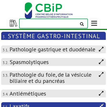
Afficher/m
la
Afficher/masquer
barre
la
SYSTÈME GASTRO-INTESTINAL
3.
de
table
navigation
des
Pathologie gastrique et duodénale
matières
3.1.
Spasmolytiques
3.2.
Pathologie du foie, de la vésicule
3.3.
biliaire et du pancréas
Antiémétiques
3.4.
Laxatifs
3.5.