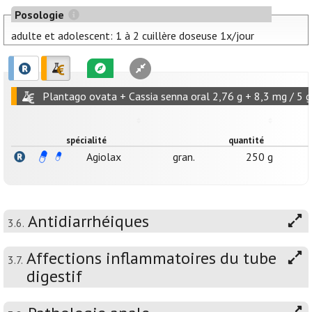
Posologie
adulte et adolescent: 1 à 2 cuillère doseuse 1x/jour
Plantago ovata + Cassia senna oral 2,76 g + 8,3 mg / 5 g
spécialité
quantité
Agiolax
gran.
250 g
Antidiarrhéiques
3.6.
Affections inflammatoires du tube
3.7.
digestif