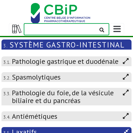
Afficher/m
la
Afficher/masquer
barre
la
SYSTÈME GASTRO-INTESTINAL
3.
de
table
navigation
des
Pathologie gastrique et duodénale
matières
3.1.
Spasmolytiques
3.2.
Pathologie du foie, de la vésicule
3.3.
biliaire et du pancréas
Antiémétiques
3.4.
Laxatifs
3.5.