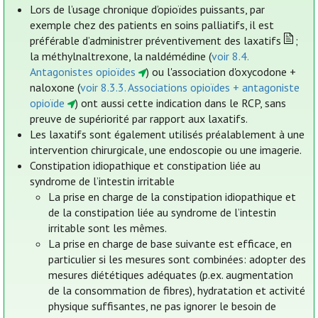
Lors de l’usage chronique d’opioïdes puissants, par
exemple chez des patients en soins palliatifs, il est
préférable d’administrer préventivement des laxatifs
;
la méthylnaltrexone, la naldémédine (
voir 8.4.
Antagonistes opioïdes
) ou l'association d'oxycodone +
naloxone (
voir 8.3.3. Associations opioïdes + antagoniste
opioïde
) ont aussi cette indication dans le RCP, sans
preuve de supériorité par rapport aux laxatifs.
Les laxatifs sont également utilisés préalablement à une
intervention chirurgicale, une endoscopie ou une imagerie.
Constipation idiopathique et constipation liée au
syndrome de l’intestin irritable
La prise en charge de la constipation idiopathique et
de la constipation liée au syndrome de l’intestin
irritable sont les mêmes.
La prise en charge de base suivante est efficace, en
particulier si les mesures sont combinées: adopter des
mesures diététiques adéquates (p.ex. augmentation
de la consommation de fibres), hydratation et activité
physique suffisantes, ne pas ignorer le besoin de