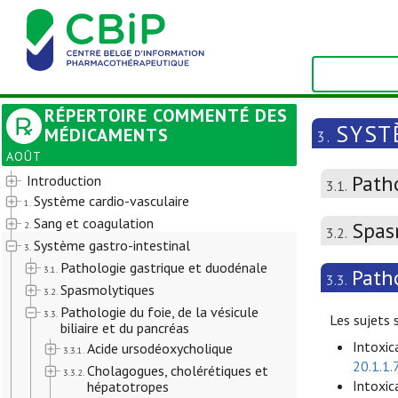
RÉPERTOIRE COMMENTÉ DES
SYST
MÉDICAMENTS
3.
AOÛT
Path
Introduction
3.1.
Système cardio-vasculaire
1.
Sang et coagulation
Spas
2.
3.2.
Système gastro-intestinal
3.
Pathologie gastrique et duodénale
3.1.
Patho
3.3.
Spasmolytiques
3.2.
Pathologie du foie, de la vésicule
3.3.
Les sujets 
biliaire et du pancréas
Intoxic
Acide ursodéoxycholique
3.3.1.
20.1.1.
Cholagogues, cholérétiques et
3.3.2.
Intoxica
hépatotropes