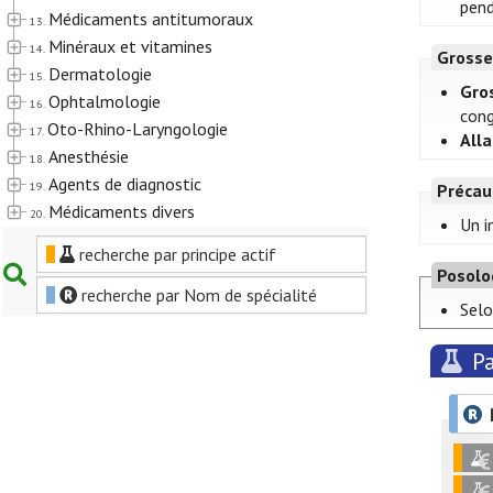
pend
Médicaments antitumoraux
13.
Minéraux et vitamines
14.
Grosse
Dermatologie
15.
Gro
Ophtalmologie
16.
cong
Oto-Rhino-Laryngologie
17.
All
Anesthésie
18.
Agents de diagnostic
19.
Précau
Médicaments divers
20.
Un i
recherche par principe actif
Posolo
recherche par Nom de spécialité
Selo
P