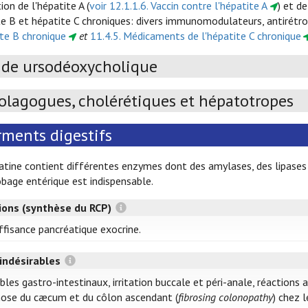
ion de l'hépatite A (
voir 12.1.1.6. Vaccin contre l'hépatite A
) et de
e B et hépatite C chroniques: divers immunomodulateurs, antirétrovi
ite B chronique
et
11.4.5. Médicaments de l'hépatite C chronique
ide ursodéoxycholique
olagogues, cholérétiques et hépatotropes
rments digestifs
atine contient différentes enzymes dont des amylases, des lipases
obage entérique est indispensable.
tions (synthèse du RCP)
ffisance pancréatique exocrine.
 indésirables
bles gastro-intestinaux, irritation buccale et péri-anale, réactions a
ose du cæcum et du côlon ascendant (
fibrosing colonopathy
) chez 