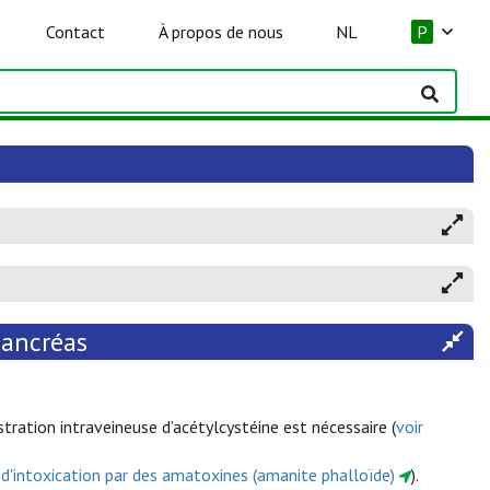
Contact
À propos de nous
NL
P
pancréas
tration intraveineuse d’acétylcystéine est nécessaire (
voir
as d'intoxication par des amatoxines (amanite phalloïde)
).