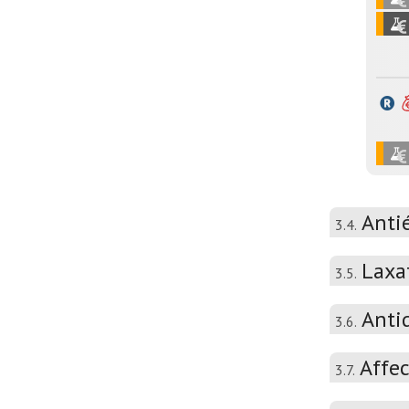
Anti
3.4.
Laxa
3.5.
Anti
3.6.
Affec
3.7.