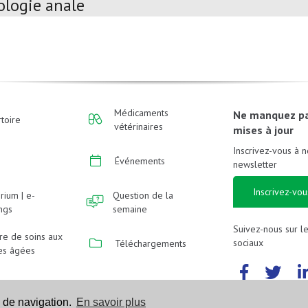
ologie anale
Médicaments
Ne manquez p
toire
vétérinaires
mises à jour
Inscrivez-vous à n
Événements
newsletter
Inscrivez-vou
rium | e-
Question de la
ings
semaine
Suivez-nous sur l
re de soins aux
sociaux
Téléchargements
es âgées
 de navigation.
En savoir plus