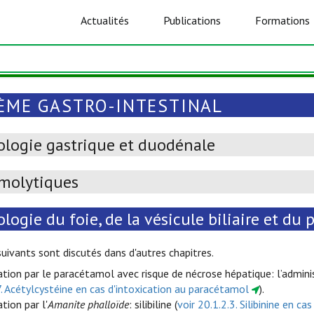
Actualités
Publications
Formations
ÈME GASTRO-INTESTINAL
ologie gastrique et duodénale
molytiques
logie du foie, de la vésicule biliaire et du 
suivants sont discutés dans d'autres chapitres.
ation par le paracétamol avec risque de nécrose hépatique: l’adminis
7. Acétylcystéine en cas d'intoxication au paracétamol
).
tion par l'
Amanite phalloïde
: silibiline (
voir 20.1.2.3. Silibinine en c