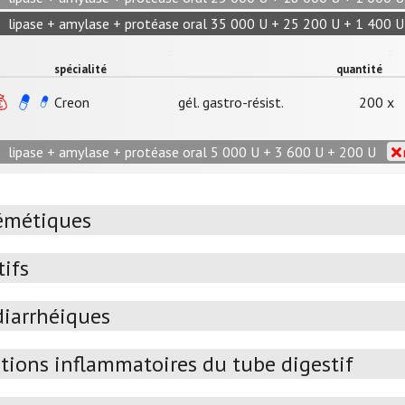
lipase + amylase + protéase oral 35 000 U + 25 200 U + 1 400 U
spécialité
quantité
Creon
gél. gastro-résist.
200 x
lipase + amylase + protéase oral 5 000 U + 3 600 U + 200 U
émétiques
tifs
diarrhéiques
tions inflammatoires du tube digestif