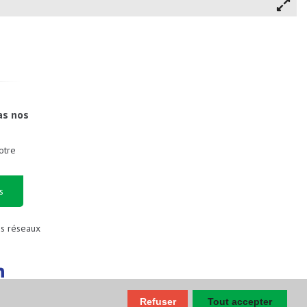
as nos
otre
s
es réseaux
Refuser
Tout accepter