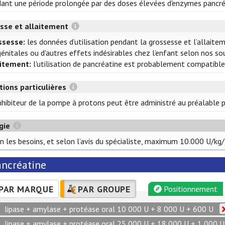
ant une période prolongée par des doses élevées d'enzymes pancré
sse et allaitement
ssesse:
les données d’utilisation pendant la grossesse et l’allait
énitales ou d'autres effets indésirables chez l’enfant selon nos sou
aitement:
l'utilisation de pancréatine est probablement compatible
tions particulières
nhibiteur de la pompe à protons peut être administré au préalable p
gie
n les besoins, et selon l’avis du spécialiste, maximum 10.000 U/kg/
ancréatine
PAR MARQUE
PAR GROUPE
Positionnement
lipase + amylase + protéase oral 10 000 U + 8 000 U + 600 U
lipase + amylase + protéase oral 25 000 U + 18 000 U + 1 000 U