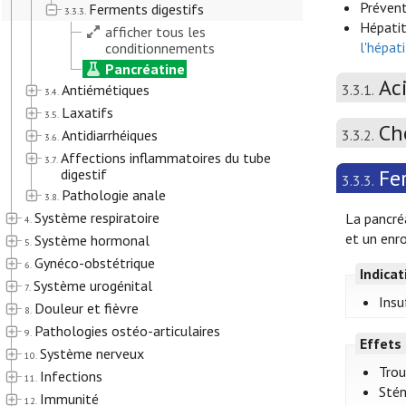
Prévent
Ferments digestifs
3.3.3.
Hépatit
afficher tous les
l'hépat
conditionnements
Pancréatine
Ac
Antiémétiques
3.3.1.
3.4.
Laxatifs
3.5.
Ch
Antidiarrhéiques
3.3.2.
3.6.
Affections inflammatoires du tube
3.7.
Fe
digestif
3.3.3.
Pathologie anale
3.8.
Système respiratoire
La pancré
4.
et un enr
Système hormonal
5.
Gynéco-obstétrique
6.
Indica
Système urogénital
7.
Insu
Douleur et fièvre
8.
Pathologies ostéo-articulaires
9.
Effets
Système nerveux
10.
Trou
Infections
11.
Stén
Immunité
12.