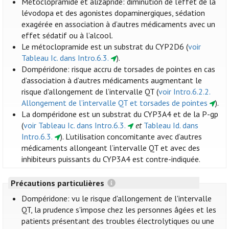
Métoclopramide et alizapride: diminution de l’effet de la
lévodopa et des agonistes dopaminergiques, sédation
exagérée en association à d’autres médicaments avec un
effet sédatif ou à l’alcool.
Le métoclopramide est un substrat du CYP2D6 (
voir
Tableau Ic. dans Intro.6.3.
).
Dompéridone: risque accru de torsades de pointes en cas
d’association à d’autres médicaments augmentant le
risque d'allongement de l’intervalle QT (
voir Intro.6.2.2.
Allongement de l’intervalle QT et torsades de pointes
).
La dompéridone est un substrat du CYP3A4 et de la P-gp
(
voir Tableau Ic. dans Intro.6.3.
et
Tableau Id. dans
Intro.6.3.
). L’utilisation concomitante avec d’autres
médicaments allongeant l’intervalle QT et avec des
inhibiteurs puissants du CYP3A4 est contre-indiquée.
Précautions particulières
Dompéridone: vu le risque d'allongement de l'intervalle
QT, la prudence s'impose chez les personnes âgées et les
patients présentant des troubles électrolytiques ou une