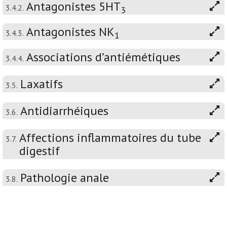
Antagonistes 5HT
3.4.2.
3
Antagonistes NK
3.4.3.
1
Associations d’antiémétiques
3.4.4.
Laxatifs
3.5.
Antidiarrhéiques
3.6.
Affections inflammatoires du tube
3.7.
digestif
Pathologie anale
3.8.