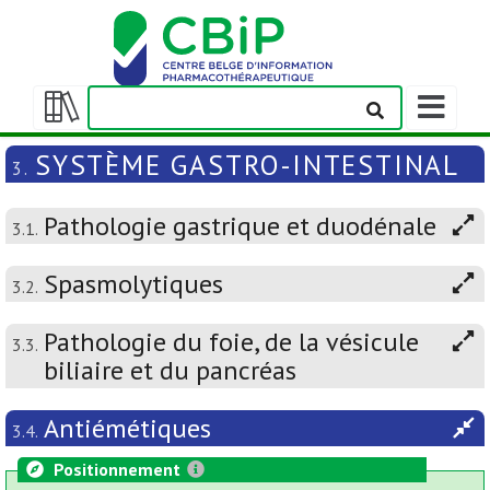
Afficher/m
la
Afficher/masquer
barre
la
SYSTÈME GASTRO-INTESTINAL
3.
de
table
navigation
des
Pathologie gastrique et duodénale
matières
3.1.
Spasmolytiques
3.2.
Pathologie du foie, de la vésicule
3.3.
biliaire et du pancréas
Antiémétiques
3.4.
Positionnement