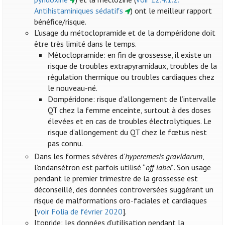
Antihistaminiques sédatifs
) ont le meilleur rapport
bénéfice/risque.
L’usage du métoclopramide et de la dompéridone doit
être très limité dans le temps.
Métoclopramide: en fin de grossesse, il existe un
risque de troubles extrapyramidaux, troubles de la
régulation thermique ou troubles cardiaques chez
le nouveau-né.
Dompéridone: risque d’allongement de l’intervalle
QT chez la femme enceinte, surtout à des doses
élevées et en cas de troubles électrolytiques. Le
risque d’allongement du QT chez le fœtus n’est
pas connu.
Dans les formes sévères d’
hyperemesis gravidarum
,
l’ondansétron est parfois utilisé “
off-label
”. Son usage
pendant le premier trimestre de la grossesse est
déconseillé, des données controversées suggérant un
risque de malformations oro-faciales et cardiaques
[
voir Folia de février 2020
].
Itopride: les données d’utilisation pendant la