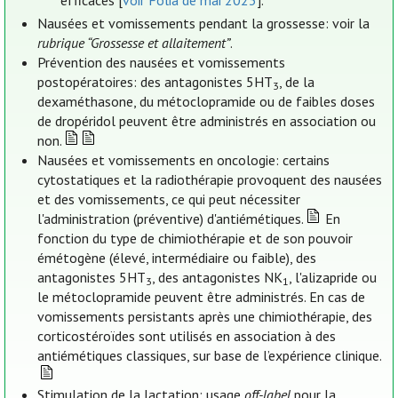
efficaces [
voir Folia de mai 2023
].
Nausées et vomissements pendant la grossesse: voir la
rubrique “Grossesse et allaitement”
.
Prévention des nausées et vomissements
postopératoires: des antagonistes 5HT
, de la
3
dexaméthasone, du métoclopramide ou de faibles doses
de dropéridol peuvent être administrés en association ou
non.
Nausées et vomissements en oncologie: certains
cytostatiques et la radiothérapie provoquent des nausées
et des vomissements, ce qui peut nécessiter
l'administration (préventive) d'antiémétiques.
En
fonction du type de chimiothérapie et de son pouvoir
émétogène (élevé, intermédiaire ou faible), des
antagonistes 5HT
, des antagonistes NK
, l'alizapride ou
3
1
le métoclopramide peuvent être administrés. En cas de
vomissements persistants après une chimiothérapie, des
corticostéroïdes sont utilisés en association à des
antiémétiques classiques, sur base de l’expérience clinique.
Stimulation de la lactation: usage
off-label
pour la