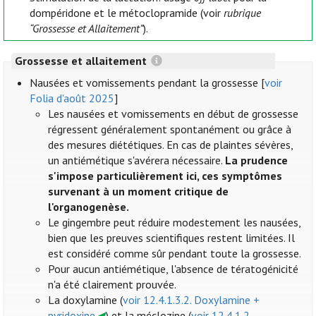
dompéridone et le métoclopramide (voir
rubrique
“Grossesse et Allaitement”
).
Grossesse et allaitement
Nausées et vomissements pendant la grossesse [
voir
Folia d'août 2025
]
Les nausées et vomissements en début de grossesse
régressent généralement spontanément ou grâce à
des mesures diététiques. En cas de plaintes sévères,
un antiémétique s'avérera nécessaire.
La prudence
s'impose particulièrement ici, ces symptômes
survenant à un moment critique de
l'organogenèse.
Le gingembre peut réduire modestement les nausées,
bien que les preuves scientifiques restent limitées. Il
est considéré comme sûr pendant toute la grossesse.
Pour aucun antiémétique, l'absence de tératogénicité
n'a été clairement prouvée.
La doxylamine (
voir 12.4.1.3.2. Doxylamine +
pyridoxine
) et la méclozine (
voir 12.4.1.2.