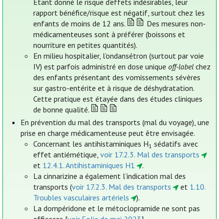
Etant donné le risque d’effets indésirables, leur
rapport bénéfice/risque est négatif, surtout chez les
enfants de moins de 12 ans.
Des mesures non-
médicamenteuses sont à préférer (boissons et
nourriture en petites quantités).
En milieu hospitalier, l’ondansétron (surtout par voie
IV) est parfois administré en dose unique
off-label
chez
des enfants présentant des vomissements sévères
sur gastro-entérite et à risque de déshydratation.
Cette pratique est étayée dans des études cliniques
de bonne qualité.
En prévention du mal des transports (mal du voyage), une
prise en charge médicamenteuse peut être envisagée.
Concernant les antihistaminiques H
sédatifs avec
1
effet antiémétique,
voir 17.2.3. Mal des transports
et
12.4.1. Antihistaminiques H1
.
La cinnarizine a également l’indication mal des
transports (
voir 17.2.3. Mal des transports
et
1.10.
Troubles vasculaires artériels
).
La dompéridone et le métoclopramide ne sont pas