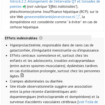
Intro.6.2.2. Allongement de l’intervalle QT et torsades de
pointes
) (
voir rubrique “Effets indésirables”
),
phéochromocytome. Insuffisance hépatique (RCP); sur le
site Web
geneesmiddelenbijlevercirrose.nl
, la
dompéridone est considérée comme “à éviter” en cas de
cirrhose hépatique.
Effets indésirables
Hyperprolactinémie, responsable dans de rares cas de
galactorrhée, d’irrégularité menstruelle ou d'impuissance.
Effets centraux: somnolence et, surtout chez les
enfants et les adolescents, troubles extrapyramidaux
(entre autres spasmes musculaires); dyskinésies tardives
en cas d’utilisation prolongée, surtout chez les personnes
âgées.
Crampes abdominales ou diarrhée.
Une étude observationnelle suggère une association
entre la prise récente d’antiémétiques anti-
dopaminergiques (métoclopramide et dompéridone) et la
survenue d’accidents vasculaires cérébraux [
voir Folia de