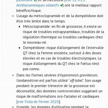
Antihistaminiques sédatifs
) ont le meilleur rapport
bénéfice/risque.
L’usage du métoclopramide et de la dompéridone doit
être très limité dans le temps.
Métoclopramide: en fin de grossesse, il existe un
risque de troubles extrapyramidaux, troubles de la
régulation thermique ou troubles cardiaques chez
le nouveau-né.
Dompéridone: risque d’allongement de l’intervalle
QT chez la femme enceinte, surtout à des doses
élevées et en cas de troubles électrolytiques. Le
risque d’allongement du QT chez le fœtus n’est
pas connu.
Dans les formes sévères d’
hyperemesis gravidarum
,
l’ondansétron est parfois utilisé “
off-label
”. Son usage
pendant le premier trimestre de la grossesse est
déconseillé, des données controversées suggérant un
risque de malformations oro-faciales et cardiaques
[
voir Folia de février 2020
].
Itopride: les données d’utilisation pendant la