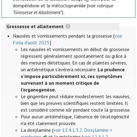
dompéridone et le métoclopramide (voir
rubrique
“Grossesse et Allaitement”
).
Grossesse et allaitement
Nausées et vomissements pendant la grossesse [
voir
Folia d'août 2025
]
Les nausées et vomissements en début de grossesse
régressent généralement spontanément ou grâce à
des mesures diététiques. En cas de plaintes sévères,
un antiémétique s'avérera nécessaire.
La prudence
s'impose particulièrement ici, ces symptômes
survenant à un moment critique de
l'organogenèse.
Le gingembre peut réduire modestement les nausées,
bien que les preuves scientifiques restent limitées. Il
est considéré comme sûr pendant toute la grossesse.
Pour aucun antiémétique, l'absence de tératogénicité
n'a été clairement prouvée.
La doxylamine (
voir 12.4.1.3.2. Doxylamine +
pyridoxine
) et la méclozine (
voir 12.4.1.2.