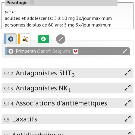
Posologie
per os
:
adultes et adolescents: 5 à 10 mg 3x/jour maximum
personnes de plus de 60 ans: 5 mg 3x/jour maximum
Primperan
(Sanofi Belgium)
Antagonistes 5HT
3.4.2.
3
Antagonistes NK
3.4.3.
1
Associations d’antiémétiques
3.4.4.
Laxatifs
3.5.
Antidiarrhéiques