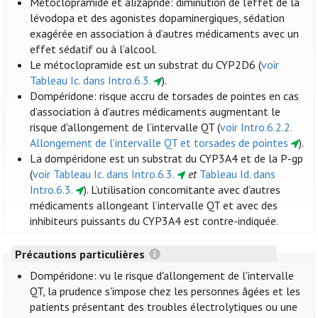
Métoclopramide et alizapride: diminution de l’effet de la
lévodopa et des agonistes dopaminergiques, sédation
exagérée en association à d’autres médicaments avec un
effet sédatif ou à l’alcool.
Le métoclopramide est un substrat du CYP2D6 (
voir
Tableau Ic. dans Intro.6.3.
).
Dompéridone: risque accru de torsades de pointes en cas
d’association à d’autres médicaments augmentant le
risque d'allongement de l’intervalle QT (
voir Intro.6.2.2.
Allongement de l’intervalle QT et torsades de pointes
).
La dompéridone est un substrat du CYP3A4 et de la P-gp
(
voir Tableau Ic. dans Intro.6.3.
et
Tableau Id. dans
Intro.6.3.
). L’utilisation concomitante avec d’autres
médicaments allongeant l’intervalle QT et avec des
inhibiteurs puissants du CYP3A4 est contre-indiquée.
Précautions particulières
Dompéridone: vu le risque d'allongement de l'intervalle
QT, la prudence s'impose chez les personnes âgées et les
patients présentant des troubles électrolytiques ou une