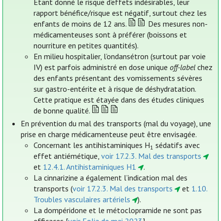
Etant donné le risque d’effets indésirables, leur
rapport bénéfice/risque est négatif, surtout chez les
enfants de moins de 12 ans.
Des mesures non-
médicamenteuses sont à préférer (boissons et
nourriture en petites quantités).
En milieu hospitalier, l’ondansétron (surtout par voie
IV) est parfois administré en dose unique
off-label
chez
des enfants présentant des vomissements sévères
sur gastro-entérite et à risque de déshydratation.
Cette pratique est étayée dans des études cliniques
de bonne qualité.
En prévention du mal des transports (mal du voyage), une
prise en charge médicamenteuse peut être envisagée.
Concernant les antihistaminiques H
sédatifs avec
1
effet antiémétique,
voir 17.2.3. Mal des transports
et
12.4.1. Antihistaminiques H1
.
La cinnarizine a également l’indication mal des
transports (
voir 17.2.3. Mal des transports
et
1.10.
Troubles vasculaires artériels
).
La dompéridone et le métoclopramide ne sont pas