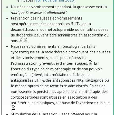
efficaces [
voir Folia de mai 2023
].
Nausées et vomissements pendant la grossesse: voir la
rubrique “Grossesse et allaitement”
.
Prévention des nausées et vomissements
postopératoires: des antagonistes 5HT
, de la
3
dexaméthasone, du métoclopramide ou de faibles doses
de dropéridol peuvent être administrés en association ou
non.
Nausées et vomissements en oncologie: certains
cytostatiques et la radiothérapie provoquent des nausées
et des vomissements, ce qui peut nécessiter
l'administration (préventive) d'antiémétiques.
En
fonction du type de chimiothérapie et de son pouvoir
émétogène (élevé, intermédiaire ou faible), des
antagonistes 5HT
, des antagonistes NK
, l'alizapride ou
3
1
le métoclopramide peuvent être administrés. En cas de
vomissements persistants après une chimiothérapie, des
corticostéroïdes sont utilisés en association à des
antiémétiques classiques, sur base de l’expérience clinique.
Stimulation de la lactation: usage
off-label
pour la