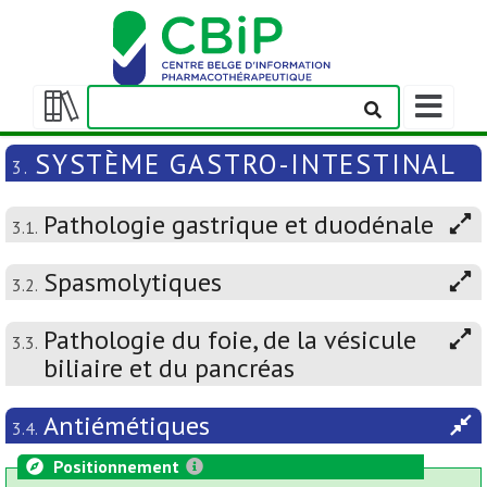
Afficher/m
la
Afficher/masquer
barre
la
SYSTÈME GASTRO-INTESTINAL
3.
de
table
navigation
des
Pathologie gastrique et duodénale
matières
3.1.
Spasmolytiques
3.2.
Pathologie du foie, de la vésicule
3.3.
biliaire et du pancréas
Antiémétiques
3.4.
Positionnement