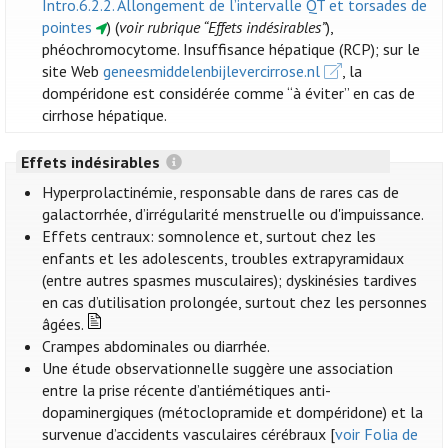
Intro.6.2.2. Allongement de l’intervalle QT et torsades de
pointes
) (
voir rubrique “Effets indésirables”
),
phéochromocytome. Insuffisance hépatique (RCP); sur le
site Web
geneesmiddelenbijlevercirrose.nl
, la
dompéridone est considérée comme “à éviter” en cas de
cirrhose hépatique.
Effets indésirables
Hyperprolactinémie, responsable dans de rares cas de
galactorrhée, d’irrégularité menstruelle ou d'impuissance.
Effets centraux: somnolence et, surtout chez les
enfants et les adolescents, troubles extrapyramidaux
(entre autres spasmes musculaires); dyskinésies tardives
en cas d’utilisation prolongée, surtout chez les personnes
âgées.
Crampes abdominales ou diarrhée.
Une étude observationnelle suggère une association
entre la prise récente d’antiémétiques anti-
dopaminergiques (métoclopramide et dompéridone) et la
survenue d’accidents vasculaires cérébraux [
voir Folia de