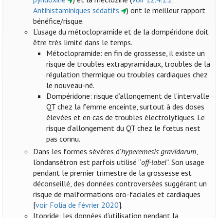
Antihistaminiques sédatifs
) ont le meilleur rapport
bénéfice/risque.
L’usage du métoclopramide et de la dompéridone doit
être très limité dans le temps.
Métoclopramide: en fin de grossesse, il existe un
risque de troubles extrapyramidaux, troubles de la
régulation thermique ou troubles cardiaques chez
le nouveau-né.
Dompéridone: risque d’allongement de l’intervalle
QT chez la femme enceinte, surtout à des doses
élevées et en cas de troubles électrolytiques. Le
risque d’allongement du QT chez le fœtus n’est
pas connu.
Dans les formes sévères d’
hyperemesis gravidarum
,
l’ondansétron est parfois utilisé “
off-label
”. Son usage
pendant le premier trimestre de la grossesse est
déconseillé, des données controversées suggérant un
risque de malformations oro-faciales et cardiaques
[
voir Folia de février 2020
].
Itopride: les données d’utilisation pendant la