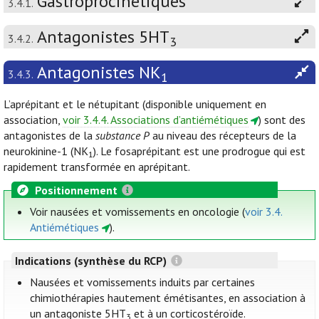
Gastroprocinétiques
3.4.1.
Antagonistes 5HT
3.4.2.
3
Antagonistes NK
3.4.3.
1
L’aprépitant et le nétupitant (disponible uniquement en
association,
voir 3.4.4. Associations d’antiémétiques
) sont des
antagonistes de la
substance P
au niveau des récepteurs de la
neurokinine-1 (NK
). Le fosaprépitant est une prodrogue qui est
1
rapidement transformée en aprépitant.
Positionnement
Voir nausées et vomissements en oncologie (
voir 3.4.
Antiémétiques
).
Indications (synthèse du RCP)
Nausées et vomissements induits par certaines
chimiothérapies hautement émétisantes, en association à
un antagoniste 5HT
et à un corticostéroïde.
3