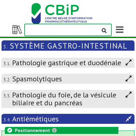
Afficher/m
la
Afficher/masquer
barre
la
SYSTÈME GASTRO-INTESTINAL
3.
de
table
navigation
des
Pathologie gastrique et duodénale
matières
3.1.
Spasmolytiques
3.2.
Pathologie du foie, de la vésicule
3.3.
biliaire et du pancréas
Antiémétiques
3.4.
Positionnement