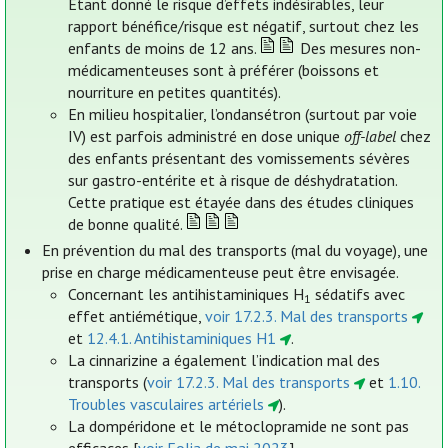
Etant donné le risque d’effets indésirables, leur
rapport bénéfice/risque est négatif, surtout chez les
enfants de moins de 12 ans.
Des mesures non-
médicamenteuses sont à préférer (boissons et
nourriture en petites quantités).
En milieu hospitalier, l’ondansétron (surtout par voie
IV) est parfois administré en dose unique
off-label
chez
des enfants présentant des vomissements sévères
sur gastro-entérite et à risque de déshydratation.
Cette pratique est étayée dans des études cliniques
de bonne qualité.
En prévention du mal des transports (mal du voyage), une
prise en charge médicamenteuse peut être envisagée.
Concernant les antihistaminiques H
sédatifs avec
1
effet antiémétique,
voir 17.2.3. Mal des transports
et
12.4.1. Antihistaminiques H1
.
La cinnarizine a également l’indication mal des
transports (
voir 17.2.3. Mal des transports
et
1.10.
Troubles vasculaires artériels
).
La dompéridone et le métoclopramide ne sont pas