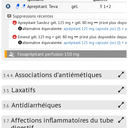
Aprepitant Teva
gél.
3 1+2
Suppressions récentes
Aprepitant Sandoz gél. 125 mg + gél. 80 mg
(n'est plus dispo
alternative équivalente:
aprépitant 125 mg capsule (or.) (I) + ap
Emend gél. 125 mg + gél. 80 mg
(n'est plus disponible depui
alternative équivalente:
aprépitant 125 mg capsule (or.) (I) + ap
fosaprépitant perfusion 150 mg
Associations d’antiémétiques
3.4.4.
Laxatifs
3.5.
Antidiarrhéiques
3.6.
Affections inflammatoires du tube
3.7.
digestif