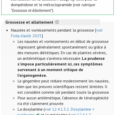
dompéridone et le métoclopramide (voir
rubrique
“Grossesse et Allaitement”
).
Grossesse et allaitement
Nausées et vomissements pendant la grossesse [
voir
Folia d'août 2025
]
Les nausées et vomissements en début de grossesse
régressent généralement spontanément ou grâce à
des mesures diététiques. En cas de plaintes sévères,
un antiémétique s'avérera nécessaire.
La prudence
s'impose particulièrement ici, ces symptômes
survenant à un moment critique de
l'organogenèse.
Le gingembre peut réduire modestement les nausées,
bien que les preuves scientifiques restent limitées. Il
est considéré comme sûr pendant toute la grossesse.
Pour aucun antiémétique, l'absence de tératogénicité
n'a été clairement prouvée.
La doxylamine (
voir 12.4.1.3.2. Doxylamine +
pyridoxine
) et la méclozine (
voir 12.4.1.2.