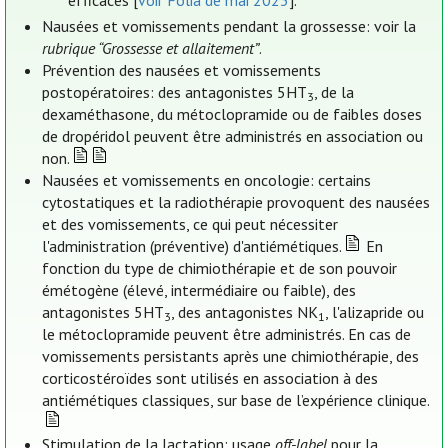
efficaces [
voir Folia de mai 2023
].
Nausées et vomissements pendant la grossesse: voir la
rubrique “Grossesse et allaitement”
.
Prévention des nausées et vomissements
postopératoires: des antagonistes 5HT
, de la
3
dexaméthasone, du métoclopramide ou de faibles doses
de dropéridol peuvent être administrés en association ou
non.
Nausées et vomissements en oncologie: certains
cytostatiques et la radiothérapie provoquent des nausées
et des vomissements, ce qui peut nécessiter
l'administration (préventive) d'antiémétiques.
En
fonction du type de chimiothérapie et de son pouvoir
émétogène (élevé, intermédiaire ou faible), des
antagonistes 5HT
, des antagonistes NK
, l'alizapride ou
3
1
le métoclopramide peuvent être administrés. En cas de
vomissements persistants après une chimiothérapie, des
corticostéroïdes sont utilisés en association à des
antiémétiques classiques, sur base de l’expérience clinique.
Stimulation de la lactation: usage
off-label
pour la