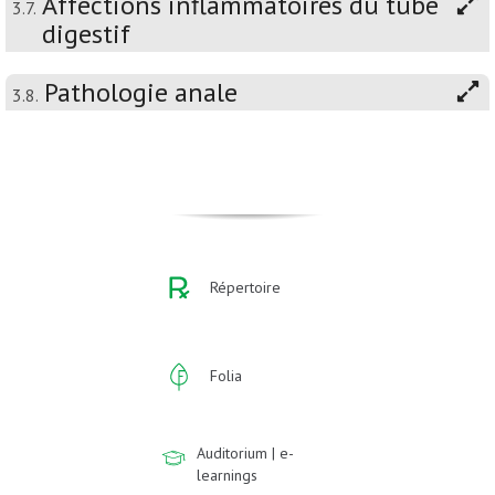
Affections inflammatoires du tube
3.7.
digestif
Pathologie anale
3.8.
Répertoire
Folia
Auditorium | e-
learnings