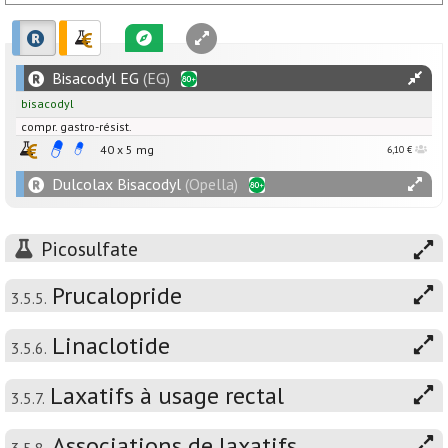
Bisacodyl EG
(EG)
bisacodyl
compr. gastro-résist.
40 x
5
mg
6,10 €
Dulcolax Bisacodyl
(Opella)
Picosulfate
Prucalopride
3.5.5.
Linaclotide
3.5.6.
Laxatifs à usage rectal
3.5.7.
Associations de laxatifs