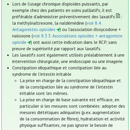
Lors de l’usage chronique d’opioïdes puissants, par
exemple chez des patients en soins palliatifs, il est
préférable d’administrer préventivement des laxatifs
;
la méthylnaltrexone, la naldémédine (
voir 8.4.
Antagonistes opioïdes
) ou l'association d'oxycodone +
naloxone (
voir 8.3.3. Associations opioïdes + antagoniste
opioïde
) ont aussi cette indication dans le RCP, sans
preuve de supériorité par rapport aux laxatifs.
Les laxatifs sont également utilisés préalablement à une
intervention chirurgicale, une endoscopie ou une imagerie.
Constipation idiopathique et constipation liée au
syndrome de l’intestin irritable
La prise en charge de la constipation idiopathique et
de la constipation liée au syndrome de l’intestin
irritable sont les mêmes.
La prise en charge de base suivante est efficace, en
particulier si les mesures sont combinées: adopter des
mesures diététiques adéquates (p.ex. augmentation
de la consommation de fibres), hydratation et activité
physique suffisantes, ne pas ignorer le besoin de