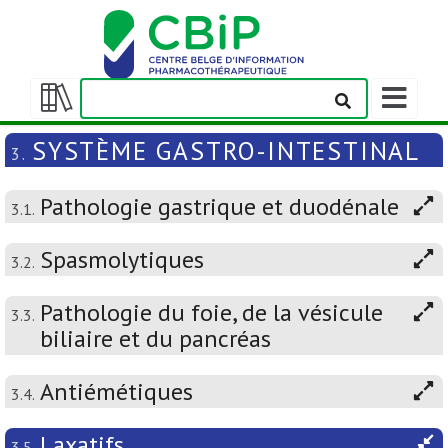
Afficher/m
la
Afficher/masquer
barre
la
SYSTÈME GASTRO-INTESTINAL
3.
de
table
navigation
des
Pathologie gastrique et duodénale
matières
3.1.
Spasmolytiques
3.2.
Pathologie du foie, de la vésicule
3.3.
biliaire et du pancréas
Antiémétiques
3.4.
Laxatifs
3.5.