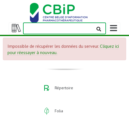
Afficher/m
la
Afficher/masquer
barre
la
de
Impossible de récupérer les données du serveur.
Cliquez ici
table
navigation
pour réessayer à nouveau.
des
matières
Répertoire
Folia