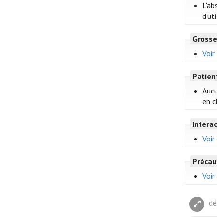
L'ab
d'ut
Grosse
Voir
Patien
Aucu
en c
Intera
Voir
Précau
Voir
dé