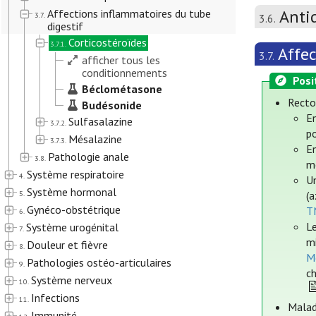
Anti
Affections inflammatoires du tube
3.7.
3.6.
digestif
Corticostéroïdes
3.7.1.
Affec
3.7.
afficher tous les
conditionnements
Posi
Béclométasone
Recto
Budésonide
En
Sulfasalazine
3.7.2.
p
Mésalazine
3.7.3.
E
Pathologie anale
3.8.
m
Système respiratoire
4.
Un
Système hormonal
5.
(a
Gynéco-obstétrique
T
6.
Le
Système urogénital
7.
mi
Douleur et fièvre
8.
M
Pathologies ostéo-articulaires
9.
c
Système nerveux
10.
Infections
11.
Malad
Immunité