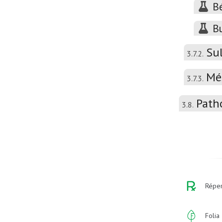
B
B
Su
3.7.2.
Mé
3.7.3.
Path
3.8.
Réper
Folia