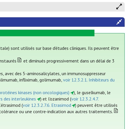
tale) sont utilisés sur base d’études cliniques. Ils peuvent être
instaurés
et diminués progressivement dans un délai de 3
ives, avec des 5-aminosalicylates, un immunosuppresseur
dalimumab, infliximab, golimumab,
voir 12.3.2.1. Inhibiteurs du
e protéines kinases (non oncologiques)
), le guselkumab, le
urs des interleukines
) et l’ozanimod (
voir 12.3.2.4.7.
 l’étrasimod (
voir 12.3.2.7.6. Etrasimod
) peuvent être utilisés
tolérance ou une contre-indication aux autres traitements.