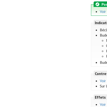
Pos
Voir
Indica
Bécl
Budé
Budé
Contre
Voir
Sur 
Effets
Voir