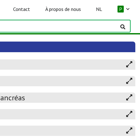
Contact
À propos de nous
NL
P
pancréas