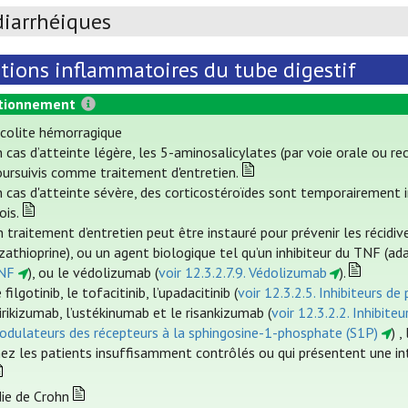
diarrhéiques
tions inflammatoires du tube digestif
tionnement
colite hémorragique
 cas d’atteinte légère, les 5-aminosalicylates (par voie orale ou rec
oursuivis comme traitement d'entretien.
n cas d'atteinte sévère, des corticostéroïdes sont temporairement 
ois.
 traitement d’entretien peut être instauré pour prévenir les récid
zathioprine), ou un agent biologique tel qu’un inhibiteur du TNF (a
NF
), ou le védolizumab (
voir 12.3.2.7.9. Védolizumab
).
 filgotinib, le tofacitinib, l’upadacitinib (
voir 12.3.2.5. Inhibiteurs d
rikizumab, l’ustékinumab et le risankizumab (
voir 12.3.2.2. Inhibite
odulateurs des récepteurs à la sphingosine-1-phosphate (S1P)
) ,
hez les patients insuffisamment contrôlés ou qui présentent une in
ie de Crohn