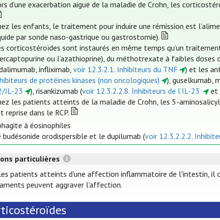
rs d’une exacerbation aiguë de la maladie de Crohn, les corticostér
ez les enfants, le traitement pour induire une rémission est l’ali
quide par sonde naso-gastrique ou gastrostomie).
es corticostéroïdes sont instaurés en même temps qu’un traitement
rcaptopurine ou l’azathioprine), du méthotrexate à faibles doses o
dalimumab, infliximab,
voir 12.3.2.1. Inhibiteurs du TNF
) et les a
hibiteurs de protéines kinases (non oncologiques)
), guselkumab, m
2/IL-23
), risankizumab (
voir 12.3.2.2.8. Inhibiteurs de l’IL-23
et 
ez les patients atteints de la maladie de Crohn, les 5-aminosalicyl
t reprise dans le RCP.
hagite à éosinophiles
 budésonide orodispersible et le dupilumab (
voir 12.3.2.2.2. Inhibit
ons particulières
es patients atteints d'une affection inflammatoire de l'intestin, il
aments peuvent aggraver l'affection.
ticostéroïdes