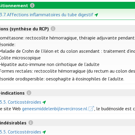
itionnement
 3.7. Affections inflammatoires du tube digestif
tions (synthèse du RCP)
ométasone: rectocolite hémorragique, thérapie adjuvante pendant 
sonide:
Maladie de Crohn de l’iléon et du colon ascendant : traitement d’ind
Colite microscopique
Hépatite auto-immune non cirrhotique de l’adulte
Formes rectales: rectocolite hémorragique (du rectum au colon des
sonide orodispersible: oesophagite à éosinophiles de l’adulte.
-indications
 5.5. Corticostéroïdes
le site Web
geneesmiddelenbijlevercirrose.nl
, le budénoside est 
 indésirables
 5.5. Corticostéroïdes