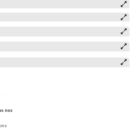
as nos
otre