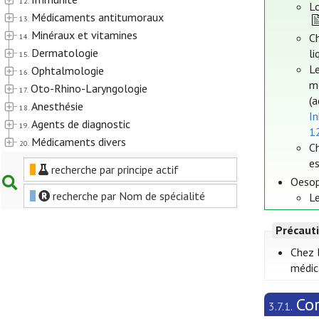
12.
Lo
Médicaments antitumoraux
13.
Minéraux et vitamines
Ch
14.
Dermatologie
li
15.
L
Ophtalmologie
16.
me
Oto-Rhino-Laryngologie
17.
(a
Anesthésie
18.
In
Agents de diagnostic
19.
1
Médicaments divers
20.
Ch
es
recherche par principe actif
Oesop
recherche par Nom de spécialité
Le
Précauti
Chez l
médic
Cor
3.7.1.