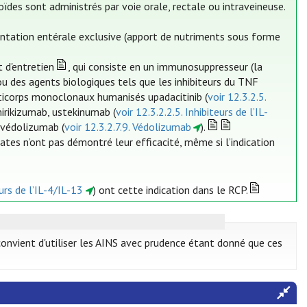
oïdes sont administrés par voie orale, rectale ou intraveineuse.
mentation entérale exclusive (apport de nutriments sous forme
 d'entretien
, qui consiste en un immunosuppresseur (la
u des agents biologiques tels que les inhibiteurs du TNF
nticorps monoclonaux humanisés upadacitinib (
voir 12.3.2.5.
irikizumab, ustekinumab (
voir 12.3.2.2.5. Inhibiteurs de l’IL-
védolizumab (
voir 12.3.2.7.9. Védolizumab
).
ates n’ont pas démontré leur efficacité, même si l’indication
eurs de l’IL-4/IL-13
) ont cette indication dans le RCP.
 convient d'utiliser les AINS avec prudence étant donné que ces