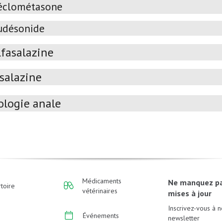
éclométasone
udésonide
lfasalazine
salazine
ologie anale
Médicaments
Ne manquez p
toire
vétérinaires
mises à jour
Inscrivez-vous à n
Événements
newsletter