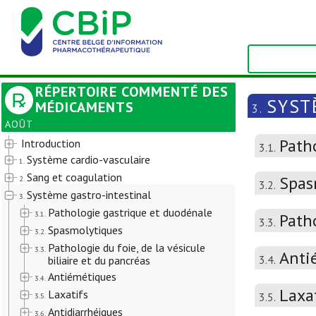
RÉPERTOIRE COMMENTÉ DES
SYST
MÉDICAMENTS
3.
AOÛT
Path
Introduction
3.1.
Système cardio-vasculaire
1.
Sang et coagulation
Spas
2.
3.2.
Système gastro-intestinal
3.
Pathologie gastrique et duodénale
3.1.
Patho
3.3.
Spasmolytiques
3.2.
Pathologie du foie, de la vésicule
3.3.
Anti
3.4.
biliaire et du pancréas
Antiémétiques
3.4.
Laxa
Laxatifs
3.5.
3.5.
Antidiarrhéiques
3.6.