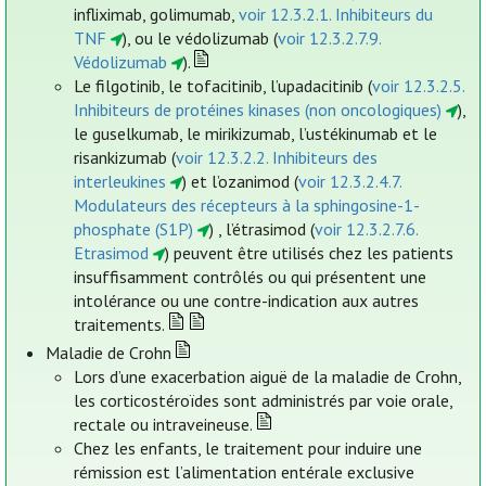
infliximab, golimumab,
voir 12.3.2.1. Inhibiteurs du
TNF
), ou le védolizumab (
voir 12.3.2.7.9.
Védolizumab
).
Le filgotinib, le tofacitinib, l’upadacitinib (
voir 12.3.2.5.
Inhibiteurs de protéines kinases (non oncologiques)
),
le guselkumab, le mirikizumab, l’ustékinumab et le
risankizumab (
voir 12.3.2.2. Inhibiteurs des
interleukines
) et l’ozanimod (
voir 12.3.2.4.7.
Modulateurs des récepteurs à la sphingosine-1-
phosphate (S1P)
) , l’étrasimod (
voir 12.3.2.7.6.
Etrasimod
) peuvent être utilisés chez les patients
insuffisamment contrôlés ou qui présentent une
intolérance ou une contre-indication aux autres
traitements.
Maladie de Crohn
Lors d’une exacerbation aiguë de la maladie de Crohn,
les corticostéroïdes sont administrés par voie orale,
rectale ou intraveineuse.
Chez les enfants, le traitement pour induire une
rémission est l’alimentation entérale exclusive