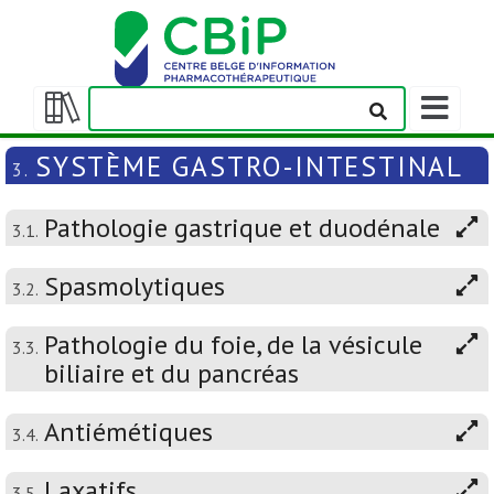
Afficher/m
la
Afficher/masquer
barre
la
SYSTÈME GASTRO-INTESTINAL
3.
de
table
navigation
des
Pathologie gastrique et duodénale
matières
3.1.
Spasmolytiques
3.2.
Pathologie du foie, de la vésicule
3.3.
biliaire et du pancréas
Antiémétiques
3.4.
Laxatifs
3.5.