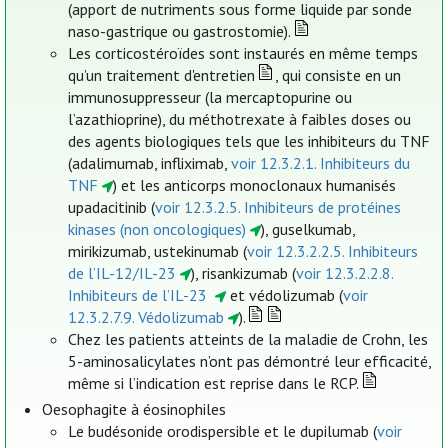
(apport de nutriments sous forme liquide par sonde
naso-gastrique ou gastrostomie).
Les corticostéroïdes sont instaurés en même temps
qu’un traitement d'entretien
, qui consiste en un
immunosuppresseur (la mercaptopurine ou
l’azathioprine), du méthotrexate à faibles doses ou
des agents biologiques tels que les inhibiteurs du TNF
(adalimumab, infliximab,
voir 12.3.2.1. Inhibiteurs du
TNF
) et les anticorps monoclonaux humanisés
upadacitinib (
voir 12.3.2.5. Inhibiteurs de protéines
kinases (non oncologiques)
), guselkumab,
mirikizumab, ustekinumab (
voir 12.3.2.2.5. Inhibiteurs
de l’IL-12/IL-23
), risankizumab (
voir 12.3.2.2.8.
Inhibiteurs de l’IL-23
et védolizumab (
voir
12.3.2.7.9. Védolizumab
).
Chez les patients atteints de la maladie de Crohn, les
5-aminosalicylates n’ont pas démontré leur efficacité,
même si l’indication est reprise dans le RCP.
Oesophagite à éosinophiles
Le budésonide orodispersible et le dupilumab (
voir