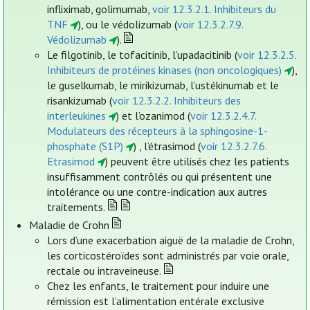
infliximab, golimumab,
voir 12.3.2.1. Inhibiteurs du
TNF
), ou le védolizumab (
voir 12.3.2.7.9.
Védolizumab
).
Le filgotinib, le tofacitinib, l’upadacitinib (
voir 12.3.2.5.
Inhibiteurs de protéines kinases (non oncologiques)
),
le guselkumab, le mirikizumab, l’ustékinumab et le
risankizumab (
voir 12.3.2.2. Inhibiteurs des
interleukines
) et l’ozanimod (
voir 12.3.2.4.7.
Modulateurs des récepteurs à la sphingosine-1-
phosphate (S1P)
) , l’étrasimod (
voir 12.3.2.7.6.
Etrasimod
) peuvent être utilisés chez les patients
insuffisamment contrôlés ou qui présentent une
intolérance ou une contre-indication aux autres
traitements.
Maladie de Crohn
Lors d’une exacerbation aiguë de la maladie de Crohn,
les corticostéroïdes sont administrés par voie orale,
rectale ou intraveineuse.
Chez les enfants, le traitement pour induire une
rémission est l’alimentation entérale exclusive