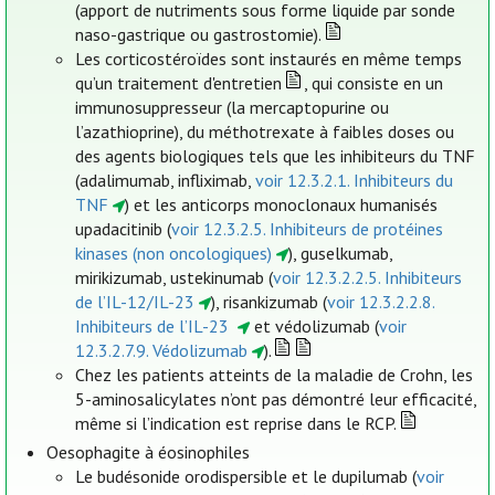
(apport de nutriments sous forme liquide par sonde
naso-gastrique ou gastrostomie).
Les corticostéroïdes sont instaurés en même temps
qu’un traitement d'entretien
, qui consiste en un
immunosuppresseur (la mercaptopurine ou
l’azathioprine), du méthotrexate à faibles doses ou
des agents biologiques tels que les inhibiteurs du TNF
(adalimumab, infliximab,
voir 12.3.2.1. Inhibiteurs du
TNF
) et les anticorps monoclonaux humanisés
upadacitinib (
voir 12.3.2.5. Inhibiteurs de protéines
kinases (non oncologiques)
), guselkumab,
mirikizumab, ustekinumab (
voir 12.3.2.2.5. Inhibiteurs
de l’IL-12/IL-23
), risankizumab (
voir 12.3.2.2.8.
Inhibiteurs de l’IL-23
et védolizumab (
voir
12.3.2.7.9. Védolizumab
).
Chez les patients atteints de la maladie de Crohn, les
5-aminosalicylates n’ont pas démontré leur efficacité,
même si l’indication est reprise dans le RCP.
Oesophagite à éosinophiles
Le budésonide orodispersible et le dupilumab (
voir