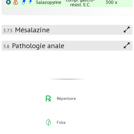
Salazopyrine
300 x
résist. E.C.
Mésalazine
3.7.3.
Pathologie anale
3.8.
Répertoire
Folia