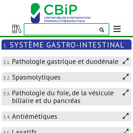
Afficher/m
la
Afficher/masquer
barre
la
SYSTÈME GASTRO-INTESTINAL
3.
de
table
navigation
des
Pathologie gastrique et duodénale
matières
3.1.
Spasmolytiques
3.2.
Pathologie du foie, de la vésicule
3.3.
biliaire et du pancréas
Antiémétiques
3.4.
Laxatifs
3.5.