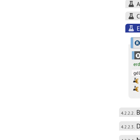
A
C
E
er
gél
B
4.2.2.2.
D
4.2.2.3.
M