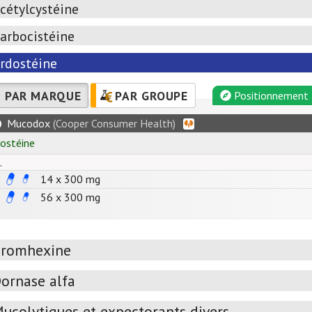
cétylcystéine
arbocistéine
rdostéine
PAR MARQUE
PAR GROUPE
Positionnement
Mucodox
(Cooper Consumer Health)
dostéine
.
14 x
300
mg
56 x
300
mg
romhexine
ornase alfa
ucolytiques et expectorants divers