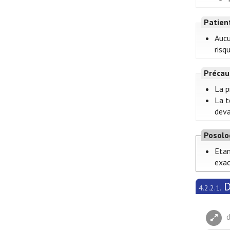
Patien
Aucu
risq
Précau
La p
La t
deva
Posolo
Etan
exac
D
4.2.2.1.
d