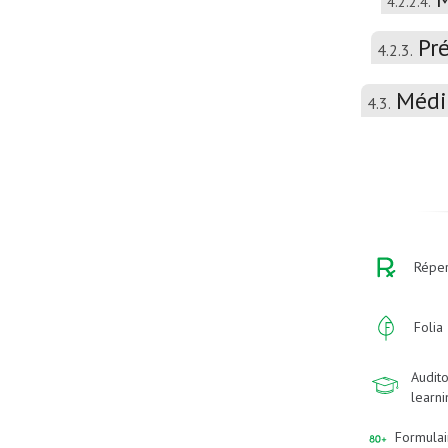
4.2.2.4.
Pr
4.2.3.
Médi
4.3.
Réper
Folia
Audito
learn
Formulai