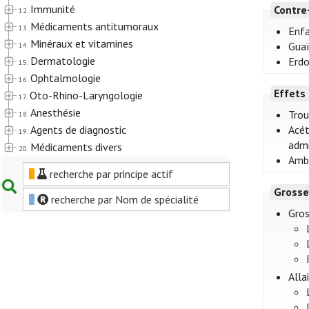
Immunité
Contre
12.
Médicaments antitumoraux
13.
Enfa
Minéraux et vitamines
Guaï
14.
Dermatologie
Erdo
15.
Ophtalmologie
16.
Effets
Oto-Rhino-Laryngologie
17.
Anesthésie
Trou
18.
Agents de diagnostic
Acét
19.
admi
Médicaments divers
20.
Ambr
recherche par principe actif
Grosse
recherche par Nom de spécialité
Gro
Alla