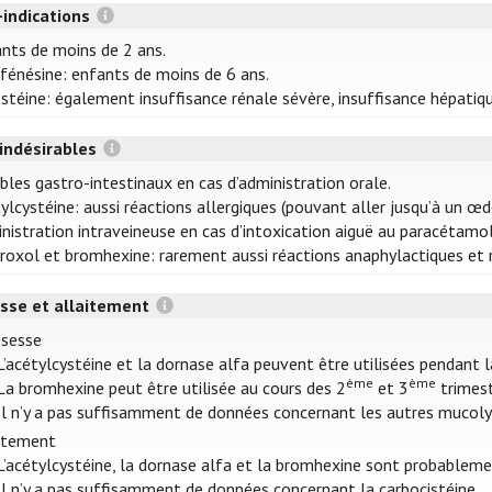
-indications
nts de moins de 2 ans.
fénésine: enfants de moins de 6 ans.
stéine: également insuffisance rénale sévère, insuffisance hépatiqu
 indésirables
bles gastro-intestinaux en cas d’administration orale.
ylcystéine: aussi réactions allergiques (pouvant aller jusqu’à un
nistration intraveineuse en cas d’intoxication aiguë au paracétamol
oxol et bromhexine: rarement aussi réactions anaphylactiques et 
sse et allaitement
ssesse
L’acétylcystéine et la dornase alfa peuvent être utilisées pendant l
ème
ème
La bromhexine peut être utilisée au cours des 2
et 3
trimest
Il n’y a pas suffisamment de données concernant les autres mucoly
itement
L’acétylcystéine, la dornase alfa et la bromhexine sont probableme
Il n’y a pas suffisamment de données concernant la carbocistéine.