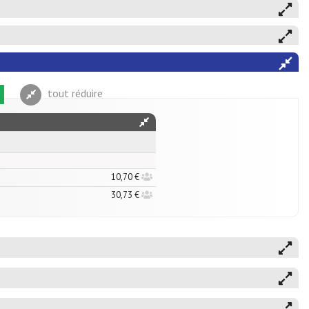
tout réduire
10,70 €
30,73 €