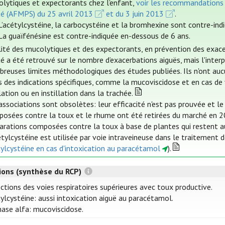
lytiques et expectorants chez l’enfant,
voir les recommandations 
é (AFMPS) du 25 avril 2013
et du 3 juin 2013
.
L’acétylcystéine, la carbocystéine et la bromhexine sont contre-ind
La guaïfénésine est contre-indiquée en-dessous de 6 ans.
ilité des mucolytiques et des expectorants, en prévention des exace
té a été retrouvé sur le nombre d’exacerbations aiguës, mais l'interp
reuses limites méthodologiques des études publiées. Ils n'ont aucun
 des indications spécifiques, comme la mucoviscidose et en cas de 
lation ou en instillation dans la trachée.
associations sont obsolètes: leur efficacité n'est pas prouvée et le 
osées contre la toux et le rhume ont été retirées du marché en 20
arations composées contre la toux à base de plantes qui restent aut
étylcystéine est utilisée par voie intraveineuse dans le traitement 
ylcystéine en cas d'intoxication au paracétamol
).
tions (synthèse du RCP)
ctions des voies respiratoires supérieures avec toux productive.
ylcystéine: aussi intoxication aiguë au paracétamol.
ase alfa: mucoviscidose.