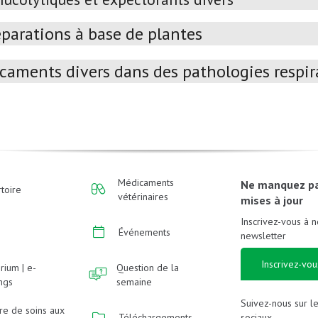
éparations à base de plantes
caments divers dans des pathologies respir
Médicaments
Ne manquez p
toire
vétérinaires
mises à jour
Inscrivez-vous à n
Événements
newsletter
Inscrivez-vou
rium | e-
Question de la
ings
semaine
Suivez-nous sur l
re de soins aux
sociaux
Téléchargements