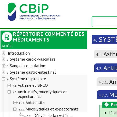
RÉPERTOIRE COMMENTÉ DES
SYST
MÉDICAMENTS
4.
AOÛT
Asth
Introduction
4.1.
Système cardio-vasculaire
1.
Sang et coagulation
Anti
2.
4.2.
Système gastro-intestinal
3.
Système respiratoire
4.
An
4.2.1.
Asthme et BPCO
4.1.
Antitussifs, mucolytiques et
4.2.
Mu
4.2.2.
expectorants
Antitussifs
4.2.1.
Pos
Mucolytiques et expectorants
4.2.2.
L’ut
Dérivés de la cystéine
4.2.2.1.