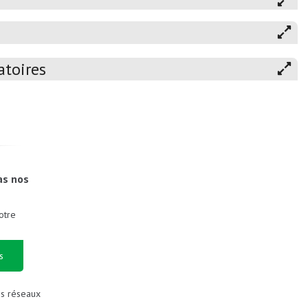
atoires
as nos
otre
s
es réseaux