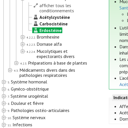
Muco
afficher tous les
Sant
conditionnements
Acétylcystéine
Carbocistéine
L’ut
Erdostéine
limi
Bromhexine
4.2.2.2.
nomb
Dornase alfa
4.2.2.3.
Dans
Mucolytiques et
4.2.2.4.
inha
expectorants divers
Les 
Préparations à base de plantes
4.2.3.
comp
Médicaments divers dans des
4.3.
prép
pathologies respiratoires
L'ac
Système hormonal
5.
Acét
Gynéco-obstétrique
6.
Système urogénital
7.
Indica
Douleur et fièvre
8.
Affe
Pathologies ostéo-articulaires
9.
Acét
Système nerveux
10.
Dorn
Infections
11.