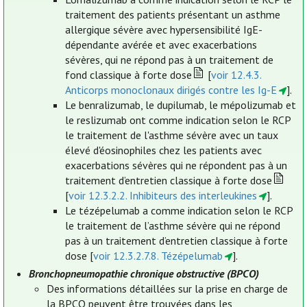
traitement des patients présentant un asthme
allergique sévère avec hypersensibilité IgE-
dépendante avérée et avec exacerbations
sévères, qui ne répond pas à un traitement de
fond classique à forte dose
[
voir 12.4.3.
Anticorps monoclonaux dirigés contre les Ig-E
].
Le benralizumab, le dupilumab, le mépolizumab et
le reslizumab ont comme indication selon le RCP
le traitement de l'asthme sévère avec un taux
élevé d'éosinophiles chez les patients avec
exacerbations sévères qui ne répondent pas à un
traitement d’entretien classique à forte dose
[
voir 12.3.2.2. Inhibiteurs des interleukines
].
Le tézépelumab a comme indication selon le RCP
le traitement de l’asthme sévère qui ne répond
pas à un traitement d’entretien classique à forte
dose [
voir 12.3.2.7.8. Tézépelumab
].
Bronchopneumopathie chronique obstructive (BPCO)
Des informations détaillées sur la prise en charge de
la BPCO peuvent être trouvées dans les