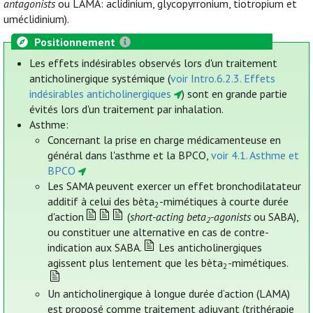
antagonists
ou LAMA: aclidinium, glycopyrronium, tiotropium et
uméclidinium).
Positionnement
Les effets indésirables observés lors d'un traitement
anticholinergique systémique (
voir Intro.6.2.3. Effets
indésirables anticholinergiques
) sont en grande partie
évités lors d'un traitement par inhalation.
Asthme:
Concernant la prise en charge médicamenteuse en
général dans l'asthme et la BPCO,
voir 4.1. Asthme et
BPCO
Les SAMA peuvent exercer un effet bronchodilatateur
additif à celui des bèta
-mimétiques à courte durée
2
d'action
(
short-acting beta
-agonists
ou SABA),
2
ou constituer une alternative en cas de contre-
indication aux SABA.
Les anticholinergiques
agissent plus lentement que les bèta
-mimétiques.
2
Un anticholinergique à longue durée d’action (LAMA)
est proposé comme traitement adjuvant (trithérapie