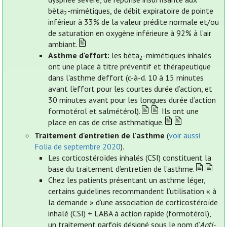
bèta
-mimétiques, de débit expiratoire de pointe
2
inférieur à 33% de la valeur prédite normale et/ou
de saturation en oxygène inférieure à 92% à l’air
ambiant.
Asthme d'effort:
les bèta
-mimétiques inhalés
2
ont une place à titre préventif et thérapeutique
dans l'asthme d'effort (c-à-d. 10 à 15 minutes
avant l’effort pour les courtes durée d’action, et
30 minutes avant pour les longues durée d’action
formotérol et salmétérol).
Ils ont une
place en cas de crise asthmatique.
Traitement d'entretien de l'asthme
(
voir aussi
Folia de septembre 2020
).
Les corticostéroïdes inhalés (CSI) constituent la
base du traitement d’entretien de l’asthme.
Chez les patients présentant un asthme léger,
certains guidelines recommandent l’utilisation « à
la demande » d’une association de corticostéroïde
inhalé (CSI) + LABA à action rapide (formotérol),
un traitement parfois désigné sous le nom d’
Anti-