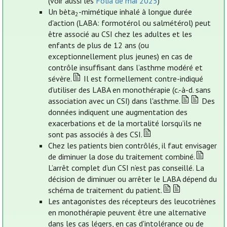
(voir aussi les
Folia de mai 2025
)
Un bèta
-mimétique inhalé à longue durée
2
d'action (LABA: formotérol ou salmétérol) peut
être associé au CSI chez les adultes et les
enfants de plus de 12 ans (ou
exceptionnellement plus jeunes) en cas de
contrôle insuffisant dans l’asthme modéré et
sévère.
Il est formellement contre-indiqué
d'utiliser des LABA en monothérapie (c.-à-d. sans
association avec un CSI) dans l'asthme.
Des
données indiquent une augmentation des
exacerbations et de la mortalité lorsqu’ils ne
sont pas associés à des CSI.
Chez les patients bien contrôlés, il faut envisager
de diminuer la dose du traitement combiné.
L’arrêt complet d’un CSI n’est pas conseillé. La
décision de diminuer ou arrêter le LABA dépend du
schéma de traitement du patient.
Les antagonistes des récepteurs des leucotriènes
en monothérapie peuvent être une alternative
dans les cas légers, en cas d'intolérance ou de