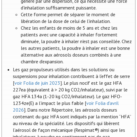
généré par une dispersion, ce qui nécessite une force
d’inhalation suffisamment puissante.
Cette forme permet de séparer le moment de
libération de la dose de celui de l’inhalation.
Chez les enfants de moins de 5 ans et chez les
patients avec une capacité à inhaler fortement
diminuée, la poudre à inhaler n'est pas conseillée. Chez
les autres patients, la poudre à inhaler est une bonne
alternative aux aérosols doseurs combinés à une
chambre d’expansion.
Les gaz propulseurs utilisés dans les solutions ou
suspensions pour inhalation contribuent à l’effet de serre
[
voir Folia de juin 2023
]. Le plus nocif est le gaz HFA
227ea (équivalent à > 20 kg CO2/inhalateur), suivi par le
gaz HFA 134a (1-20 kg CO2/inhalateur). Le gaz HFO-
1234ze(E) a l’impact le plus faible [
voir Folia d'avril
2026
]. Dans notre Répertoire, les aérosols doseurs
contenant du gaz HFA sont indiqués par la mention “HFA”
au niveau de la spécialité. Les dispositifs qui libèrent
l’aérosol de façon mécanique (Respimat®) ainsi que les
inhalateurs à poudre ne contiennent pas de gaz