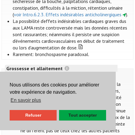
sécheresse de la bouche, palpitations cardiaques,
constipation, difficultés à la miction, rétention urinaire
(
voir Intro.6.2.3. Effets indésirables anticholinergiques
).
La possibilité d’effets indésirables cardiaques graves dus
aux LAMA reste controversée mais les données récentes
sont rassurantes; néanmoins il persiste une suspicion
d’événements cardiovasculaires en début de traitement
ou lors d’augmentation de dose.
Rarement: bronchospasme paradoxal.
Grossesse et allaitement
Grossesse
Un contrôle sous-optimal de l'asthme pendant la
Nous utilisons des cookies pour améliorer
grossesse peut avoir des conséquences néfastes,
votre expérience de navigation.
telles qu’un faible poids de naissance, la nécessité
En savoir plus
d'une césarienne et l'apparition d'une hypertension
gravidique. Un contrôle adéquat de l'asthme diminue
Refuser
Tout accepter
probablement ces risques. Les principes généraux de la
prise en charge de l'asthme chez la femme enceinte
ne diffèrent pas de ceux chez les autres patients