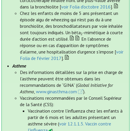
corticothérapie inhalée n’ont une plus-value avérée
dans la bronchiolite [
voir Folia d'octobre 2016
].
Chez les enfants de moins de 5 ans présentant un
épisode aigu de wheezing qui n'est pas du à une
bronchiolite, des bronchodilatateurs par voie inhalée
sont toujours indiqués. Un bèta
-mimétique à courte
2
durée d’action est utilisé.
En l’absence de
réponse ou en cas d’apparition de symptômes
d’alarme, une hospitalisation d’urgence s’impose [
voir
Folia de février 2017
].
Asthme
Des informations détaillées sur la prise en charge de
l'asthme peuvent être obtenues dans les
recommandations de “GINA” (
Global Initiative for
Asthma
,
www.ginasthma.com
).
Vaccinations recommandées par le Conseil Supérieur
de la Santé (CSS):
Vaccination contre l’influenza chez les enfants à
partir de 6 mois et les adultes présentant un
asthme sévère (
voir 12.1.1.5. Vaccin contre
l'influenza
).