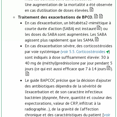
Une augmentation de la mortalité a été observée
en cas d’utilisation de doses élevées.
Traitement des exacerbations de BPCO.
En cas d'exacerbation, un bêtabèta2-mimétique à
courte durée d'action (SABA) est instauré
) ou
les doses du SABA sont augmentées. Les SABA
agissent plus rapidement que les SAMA.
En cas d'exacerbation sévère, des corticostéroïdes
par voie systémique
(voir 5.5. Corticostéroïdes
)
sont indiqués à dose suffisamment élevée: 30 à
40 mg de (méthyl)prednisolone par jour pendant 5
jours (ce qui est aussi efficace que 7 à 14 jours
).
Le guide BAPCOC précise que la décision d’ajouter
des antibiotiques dépendra de la sévérité de
l'exacerbation et de son caractère infectieux
bactérien (dyspnée, fièvre, quantité et couleur des
expectorations, valeur de CRP, infiltrat à la
radiographie...), de la gravité de l’affection
chronique et des caractéristiques du patient [
voir