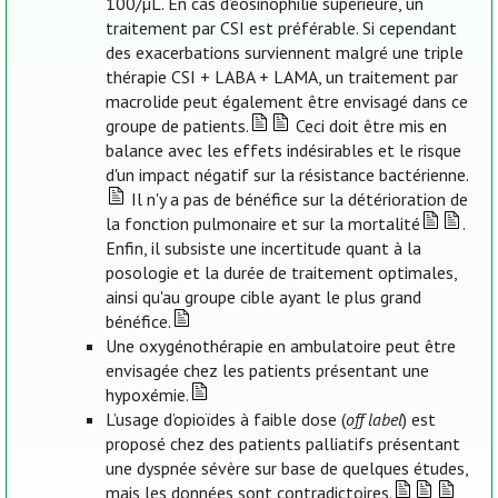
100/µL. En cas d’éosinophilie supérieure, un
traitement par CSI est préférable. Si cependant
des exacerbations surviennent malgré une triple
thérapie CSI + LABA + LAMA, un traitement par
macrolide peut également être envisagé dans ce
groupe de patients.
Ceci doit être mis en
balance avec les effets indésirables et le risque
d'un impact négatif sur la résistance bactérienne.
Il n'y a pas de bénéfice sur la détérioration de
la fonction pulmonaire et sur la mortalité
.
Enfin, il subsiste une incertitude quant à la
posologie et la durée de traitement optimales,
ainsi qu'au groupe cible ayant le plus grand
bénéfice.
Une oxygénothérapie en ambulatoire peut être
envisagée chez les patients présentant une
hypoxémie.
L’usage d’opioïdes à faible dose (
off label
) est
proposé chez des patients palliatifs présentant
une dyspnée sévère sur base de quelques études,
mais les données sont contradictoires.