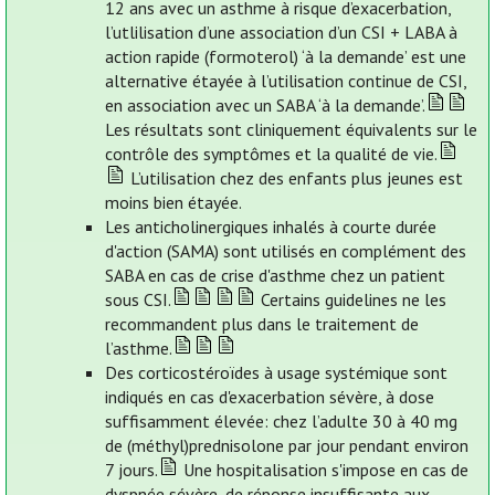
12 ans avec un asthme à risque d’exacerbation,
l’utlilisation d’une association d’un CSI + LABA à
action rapide (formoterol) ‘à la demande’ est une
alternative étayée à l’utilisation continue de CSI,
en association avec un SABA ‘à la demande’.
Les résultats sont cliniquement équivalents sur le
contrôle des symptômes et la qualité de vie.
L’utilisation chez des enfants plus jeunes est
moins bien étayée.
Les anticholinergiques inhalés à courte durée
d'action (SAMA) sont utilisés en complément des
SABA en cas de crise d'asthme chez un patient
sous CSI.
Certains guidelines ne les
recommandent plus dans le traitement de
l’asthme.
Des corticostéroïdes à usage systémique sont
indiqués en cas d'exacerbation sévère, à dose
suffisamment élevée: chez l’adulte 30 à 40 mg
de (méthyl)prednisolone par jour pendant environ
7 jours.
Une hospitalisation s'impose en cas de
dyspnée sévère, de réponse insuffisante aux