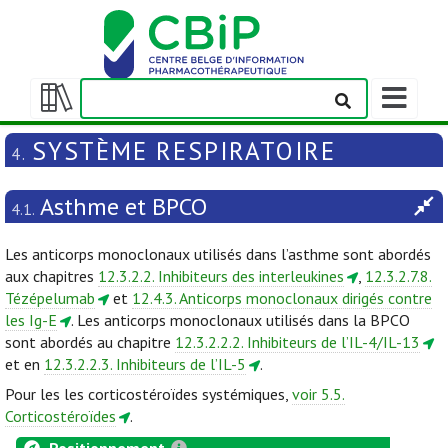
Afficher/m
la
Afficher/masquer
barre
la
SYSTÈME RESPIRATOIRE
4.
de
table
navigation
des
Asthme et BPCO
matières
4.1.
Les anticorps monoclonaux utilisés dans l’asthme sont abordés
aux chapitres
12.3.2.2. Inhibiteurs des interleukines
,
12.3.2.7.8.
Tézépelumab
et
12.4.3. Anticorps monoclonaux dirigés contre
les Ig-E
. Les anticorps monoclonaux utilisés dans la BPCO
sont abordés au chapitre
12.3.2.2.2. Inhibiteurs de l’IL-4/IL-13
et en
12.3.2.2.3. Inhibiteurs de l’IL-5
.
Pour les les corticostéroïdes systémiques,
voir 5.5.
Corticostéroïdes
.