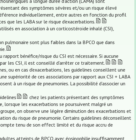
cholinergiques à longue durée d'action (LAMA) sont
résentant des symptômes sévères et/ou un risque élevé
éférence individuellement, entre autres en fonction du profil
es que les LABA sur le risque d’exacerbations.
isés en association à un corticostéroïde inhalé (CSI),
ion pulmonaire sont plus faibles dans la BPCO que dans
ie.
 rapport bénéfice/risque du CSI est nécessaire. Si aucune
r les CSI, il est conseillé d'arrêter ce traitement.
s, ou en cas d’exacerbations, les guidelines conseillent une
ne supériorité de ces associations par rapport aux CSI + LABA
osent à un risque de pneumonies. La possibilité d’associer un
idelines
chez les patients présentant des symptômes
ie, lorsque les exacerbations se poursuivent malgré un
groupe, on observe une légère diminution des exacerbations et
ation du risque de pneumonie. Certains guidelines déconseillent
, compte tenu de son effect limité et du risque accru de
adultes atteints de BPCO avec éosinophilie insuffisamment