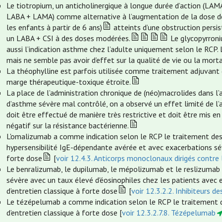
Le tiotropium, un anticholinergique à longue durée d’action (LAM
LABA + LAMA) comme alternative à l’augmentation de la dose de
les enfants à partir de 6 ans)
atteints d’une obstruction persi
un LABA + CSI à des doses modérées.
Le glycopyrroni
aussi l’indication asthme chez l’adulte uniquement selon le RCP. L
mais ne semble pas avoir d’effet sur la qualité de vie ou la morta
La théophylline est parfois utilisée comme traitement adjuvant da
marge thérapeutique-toxique étroite.
La place de l’administration chronique de (néo)macrolides dans l’
d’asthme sévère mal contrôlé, on a observé un effet limité de l’
doit être effectué de manière très restrictive et doit être mis en
négatif sur la résistance bactérienne.
L'omalizumab a comme indication selon le RCP le traitement des
hypersensibilité IgE-dépendante avérée et avec exacerbations sév
forte dose
[
voir 12.4.3. Anticorps monoclonaux dirigés contre 
Le benralizumab, le dupilumab, le mépolizumab et le reslizumab
sévère avec un taux élevé d'éosinophiles chez les patients avec
d’entretien classique à forte dose
[
voir 12.3.2.2. Inhibiteurs de
Le tézépelumab a comme indication selon le RCP le traitement d
d’entretien classique à forte dose [
voir 12.3.2.7.8. Tézépelumab