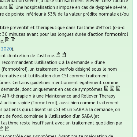
exacerbation sévère, à dose suffisamment élevée: chez l’adulte
urs.
Une hospitalisation s'impose en cas de dyspnée sévère,
re de pointe inférieur à 33% de la valeur prédite normale et/ou
itre préventif et thérapeutique dans l'asthme d'effort (c-à-d.
et 30 minutes avant pour les longues durée d’action formotérol
e.
e 2020
).
ent d’entretien de l’asthme.
s recommandent l’utilisation « à la demande » d’une
e (formotérol), un traitement parfois désigné sous le nom
ternative est l’utilisation d’un CSI comme traitement
ptômes. Certains guidelines mentionnent également comme
e à la demande, donc uniquement en cas de symptômes.
 « AIR-thérapie » à une Maintenance and Reliever Therapy
A à action rapide (formotérol), aussi bien comme traitement
patients qui utilisent un CSI et un SABA à la demande, on
t de fond, combinée à l’utilisation d’un SABA (et
l’asthme reste insuffisant avec un traitement quotidien par
n du contrôle des symptômes. Avant toute majoration de