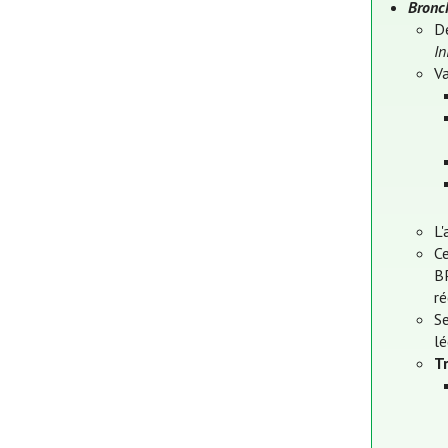
Bronc
D
In
V
L'
C
B
ré
Se
lé
T