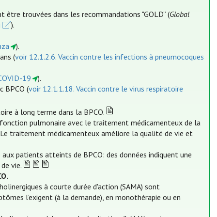
ent être trouvées dans les recommandations "GOLD” (
Global
g
).
nza
).
ans (
voir 12.1.2.6. Vaccin contre les infections à pneumocoques
a COVID-19
).
ec BPCO (
voir 12.1.1.18. Vaccin contre le virus respiratoire
toire à long terme dans la BPCO.
a fonction pulmonaire avec le traitement médicamenteux de la
. Le traitement médicamenteux améliore la qualité de vie et
ée aux patients atteints de BPCO: des données indiquent une
de vie.
CO.
holinergiques à courte durée d'action (SAMA) sont
tômes l'exigent (à la demande), en monothérapie ou en