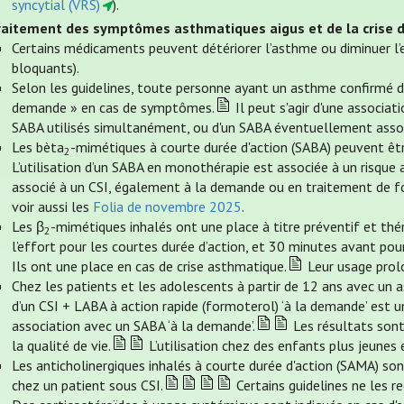
syncytial (VRS)
).
raitement des symptômes asthmatiques aigus et de la crise 
Certains médicaments peuvent détériorer l’asthme ou diminuer l’
bloquants).
Selon les guidelines, toute personne ayant un asthme confirmé doi
demande » en cas de symptômes.
Il peut s'agir d'une associat
SABA utilisés simultanément, ou d'un SABA éventuellement asso
Les bèta
-mimétiques à courte durée d'action (SABA) peuvent êtr
2
L’utilisation d’un SABA en monothérapie est associée à un risque a
associé à un CSI, également à la demande ou en traitement de fo
voir aussi les
Folia de novembre 2025
.
Les β
-mimétiques inhalés ont une place à titre préventif et thé
2
l’effort pour les courtes durée d’action, et 30 minutes avant pou
Ils ont une place en cas de crise asthmatique.
Leur usage prolo
Chez les patients et les adolescents à partir de 12 ans avec un as
d’un CSI + LABA à action rapide (formoterol) ‘à la demande’ est un
association avec un SABA ‘à la demande’.
Les résultats sont
la qualité de vie.
L’utilisation chez des enfants plus jeunes 
Les anticholinergiques inhalés à courte durée d'action (SAMA) so
chez un patient sous CSI.
Certains guidelines ne les 