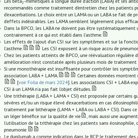
Les bèta
-mimétiques à longue durée d'action (LABA) et les anti
2
recommandés comme traitement d'entretien chez les patients p
d’exacerbations. Le choix entre un LAMA ou un LABA se fait de pr
d’effets indésirables. Les LAMA semblent légèrement plus efficac
Dans la BPCO, les LABA ne doivent pas être systématiquement util
contrairement à ce qui est établi dans l'asthme.
Les effets de l’ajout d’un CSI sur les symptômes et sur la fonct
l'asthme.
Les CSI exposent à un risque accru de pneumon
Chez les patients atteints de BPCO, une réévaluation régulière du
amélioration n'est constatée après plusieurs mois de traitement pa
Si une monothérapie est insuffisante pour contrôler les symptôme
association LABA + LAMA.
Certaines données montrent u
[
voir Folia de mars 2024
]. Les associations CSI + LABA exp
CSI à un LAMA n’a pas fait l’objet d’études.
Une trithérapie (LABA + LAMA + CSI) est proposée par certains gu
sévères et/ou un risque élevé d’exacerbations en cas d’éosinophil
traitement par bithérapie (LAMA + LABA ou LABA + CSI). Dans ce 
un léger bénéfice sur la qualité de vie
, mais aussi une augment
l’utilisation de la trithérapie chez les patients sans éosinophilie
pneumonie.
Le dupilumab a comme indication dans le RCP le traitement des 