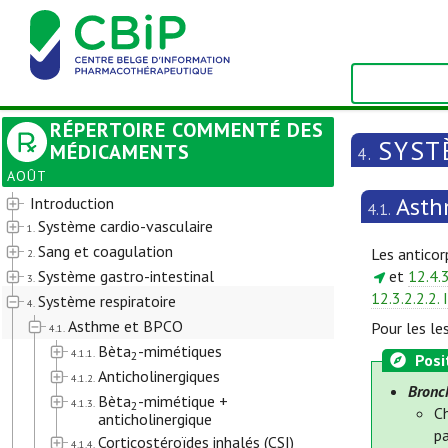
RÉPERTOIRE COMMENTÉ DES
SYST
MÉDICAMENTS
4.
AOÛT
Asth
Introduction
4.1.
Système cardio-vasculaire
1.
Sang et coagulation
Les anticor
2.
Système gastro-intestinal
et
12.4.
3.
12.3.2.2.2. 
Système respiratoire
4.
Asthme et BPCO
Pour les le
4.1.
Bèta
-mimétiques
4.1.1.
2
Posi
Anticholinergiques
4.1.2.
Bronch
Bèta
-mimétique +
4.1.3.
2
C
anticholinergique
pa
Corticostéroïdes inhalés (CSI)
4.1.4.