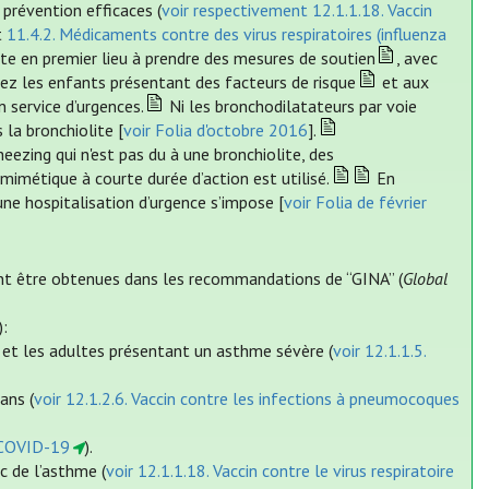
 prévention efficaces (
voir respectivement 12.1.1.18. Vaccin
t
11.4.2. Médicaments contre des virus respiratoires (influenza
iste en premier lieu à prendre des mesures de soutien
, avec
hez les enfants présentant des facteurs de risque
et aux
n service d’urgences.
Ni les bronchodilatateurs par voie
 la bronchiolite [
voir Folia d'octobre 2016
].
ezing qui n'est pas du à une bronchiolite, des
-mimétique à courte durée d’action est utilisé.
En
ne hospitalisation d’urgence s’impose [
voir Folia de février
ent être obtenues dans les recommandations de “GINA” (
Global
):
s et les adultes présentant un asthme sévère (
voir 12.1.1.5.
ans (
voir 12.1.2.6. Vaccin contre les infections à pneumocoques
a COVID-19
).
c de l’asthme (
voir 12.1.1.18. Vaccin contre le virus respiratoire