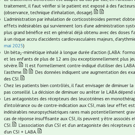
traitement, il faut vérifier si le patient est exposé à des facteur
(observance, technique d’inhalation, dosage).
L’administration par inhalation de corticostéroïdes permet d’obte
effets indésirables qui surviennent lors d’une administration sys
plus grand bénéfice est en général déjà obtenu avec des doses fa
à un risque accru d’accidents cardiovasculaires majeurs, d'arythm
mai 2025
)
Un bèta
-mimétique inhalé à longue durée d'action (LABA: formo
2
et les enfants de plus de 12 ans (ou exceptionnellement plus je
sévère.
Il est formellement contre-indiqué d'utiliser des LABA
l'asthme.
Des données indiquent une augmentation des exace
des CSI.
Chez les patients bien contrôlés, il faut envisager de diminuer l
pas conseillé. La décision de diminuer ou arrêter le LABA dépend
Les antagonistes des récepteurs des leucotriènes en monothérapi
d'intolérance ou de contre-indication aux CSI, mais leur effet est
indésirables neuropsychiatriques rares mais potentiellement grav
cas de réponse insuffisante aux CSI, ils peuvent y être associés e
CSI.
L'association d’un CSI et d’un antagoniste des récepteurs 
d’un CSI + LABA.