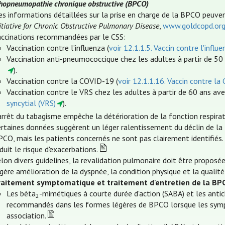
hopneumopathie chronique obstructive (BPCO)
es informations détaillées sur la prise en charge de la BPCO peuv
itiative for Chronic Obstructive Pulmonary Disease
,
www.goldcopd.or
accinations recommandées par le CSS:
Vaccination contre l’influenza (
voir 12.1.1.5. Vaccin contre l'influe
Vaccination anti-pneumococcique chez les adultes à partir de 50 
).
Vaccination contre la COVID-19 (
voir 12.1.1.16. Vaccin contre l
Vaccination contre le VRS chez les adultes à partir de 60 ans av
syncytial (VRS)
).
arrêt du tabagisme empêche la détérioration de la fonction respira
ertaines données suggèrent un léger ralentissement du déclin de l
PCO, mais les patients concernés ne sont pas clairement identifiés
duit le risque d'exacerbations.
lon divers guidelines, la revalidation pulmonaire doit être propos
gère amélioration de la dyspnée, la condition physique et la qualité 
raitement symptomatique et traitement d'entretien de la BP
Les bèta
-mimétiques à courte durée d'action (SABA) et les antic
2
recommandés dans les formes légères de BPCO lorsque les symp
association.