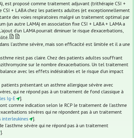
A), est proposé comme traitement adjuvant (trithérapie CSI +
 CSI + LABA chez les patients adultes (et exceptionnellement
stante des voies respiratoires malgré un traitement optimal par
um (un autre LAMA) en association fixe CSI + LABA + LAMA a
’ajout d’un LAMA pourrait diminuer le risque d’exacerbations,
lité.
ns l’asthme sévère, mais son efficacité est limitée et il a une
asthme n’est pas claire. Chez des patients adultes souffrant
azithromycine sur le nombre d’exacerbations. Un tel traitement
 balance avec les effets indésirables et le risque d’un impact
 patients présentant un asthme allergique sévère avec
ères, qui ne répond pas à un traitement de fond classique à
les Ig-E
].
 ont comme indication selon le RCP le traitement de l'asthme
 exacerbations sévères qui ne répondent pas à un traitement
s interleukines
].
e l’asthme sévère qui ne répond pas à un traitement
].