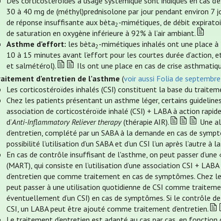
Des corticostéroïdes à usage systémique sont indiqués en cas d'
30 à 40 mg de (méthyl)prednisolone par jour pendant environ 7 jo
de réponse insuffisante aux bèta
-mimétiques, de débit expiratoi
2
de saturation en oxygène inférieure à 92% à l’air ambiant.
Asthme d'effort:
les bèta
-mimétiques inhalés ont une place à t
2
10 à 15 minutes avant l’effort pour les courtes durée d’action, 
et salmétérol).
Ils ont une place en cas de crise asthmatiqu
raitement d'entretien de l'asthme
(
voir aussi Folia de septembr
Les corticostéroïdes inhalés (CSI) constituent la base du traitem
Chez les patients présentant un asthme léger, certains guideline
association de corticostéroïde inhalé (CSI) + LABA à action rapid
d’
Anti-Inflammatory Reliever therapy
(thérapie AIR).
Une al
d’entretien, complété par un SABA à la demande en cas de sym
possibilité l’utilisation d’un SABA et d’un CSI l’un après l’autr
En cas de contrôle insuffisant de l'asthme, on peut passer d’une
(MART), qui consiste en l’utilisation d’une association CSI + LAB
d’entretien que comme traitement en cas de symptômes. Chez les 
peut passer à une utilisation quotidienne de CSI comme traitemen
éventuellement d’un CSI) en cas de symptômes. Si le contrôle de 
CSI, un LABA peut être ajouté comme traitement d’entretien.
Le traitement d’entretien est adapté au cas par cas, en fonctio