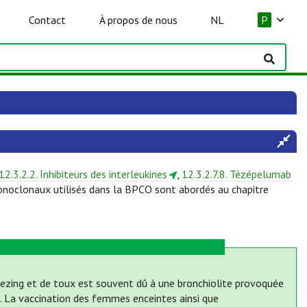
Contact
À propos de nous
NL
P
12.3.2.2. Inhibiteurs des interleukines
,
12.3.2.7.8. Tézépelumab
onoclonaux utilisés dans la BPCO sont abordés au chapitre
eezing et de toux est souvent dû à une bronchiolite provoquée
S). La vaccination des femmes enceintes ainsi que