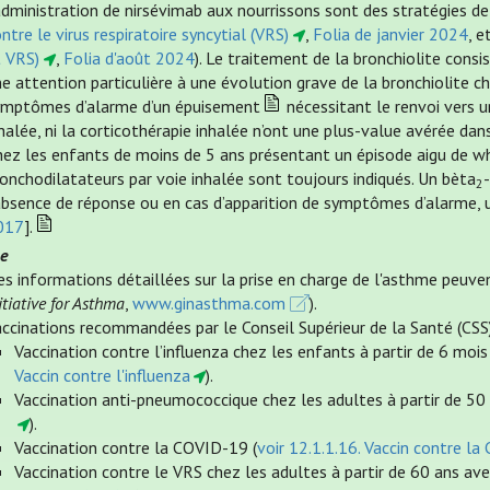
administration de nirsévimab aux nourrissons sont des stratégies de
ntre le virus respiratoire syncytial (VRS)
,
Folia de janvier 2024
, e
t VRS)
,
Folia d'août 2024
). Le traitement de la bronchiolite cons
e attention particulière à une évolution grave de la bronchiolite c
ymptômes d’alarme d’un épuisement
nécessitant le renvoi vers u
halée, ni la corticothérapie inhalée n’ont une plus-value avérée dans
ez les enfants de moins de 5 ans présentant un épisode aigu de whe
onchodilatateurs par voie inhalée sont toujours indiqués. Un bèta
2
absence de réponse ou en cas d’apparition de symptômes d’alarme, u
017
].
e
es informations détaillées sur la prise en charge de l'asthme peuv
itiative for Asthma
,
www.ginasthma.com
).
ccinations recommandées par le Conseil Supérieur de la Santé (CSS
Vaccination contre l’influenza chez les enfants à partir de 6 moi
Vaccin contre l'influenza
).
Vaccination anti-pneumococcique chez les adultes à partir de 50 
).
Vaccination contre la COVID-19 (
voir 12.1.1.16. Vaccin contre l
Vaccination contre le VRS chez les adultes à partir de 60 ans ave