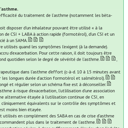
d'asthme.
efficacité du traitement de l’asthme (notamment les bèta-
t disposer d'un inhalateur pouvant être utilisé « à la
ion de CSI + LABA à action rapide (formotérol), d'un CSI et un
cié à un SAMA.
e utilisés quand les symptômes l’exigent (à la demande).
ccru d’exacerbation. Pour cette raison, il doit toujours être
nd quotidien selon le degré de sévérité de l’asthme.
,
rapeutique dans l'asthme d'effort (c-à-d. 10 à 15 minutes avant
r les longues durée d’action formotérol et salmétérol).
ngé et régulier selon un schéma fixe est à déconseiller.
thme à risque d’exacerbation, l’utlilisation d’une association
e alternative étayée à l’utilisation continue de CSI, en
 cliniquement équivalents sur le contrôle des symptômes et
est moins bien étayée.
nt utilisés en complément des SABA en cas de crise d'asthme
recommandent plus dans le traitement de l’asthme.