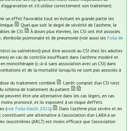
s d’aggravation et s’il utilise correctement son traitement
nir un effet favorable tout en évitant en grande partie les
témique.
Quel que soit le degré de sévérité de l’asthme, le
ibles de CSI.
À doses plus élevées, les CSI ont été associés
ie, d'embolie pulmonaire et de pneumonie (voir aussi les
Folia de
térol ou salmétérol) peut être associé au CSI chez les adultes
unes) en cas de contrôle insuffisant dans l’asthme modéré et
 en monothérapie (c.-à-d. sans association avec un CSI) dans
rbations et de la mortalité lorsqu’ils ne sont pas associés à
a dose du traitement combiné.
L’arrêt complet d’un CSI n’est
 du schéma de traitement du patient.
e peuvent être une alternative dans les cas légers, en cas
 moins prononcé, et ils exposent à un risque d’effets
es (
voir Folia d'août 2021
).
Dans l'asthme plus sévère et en
t constituent une alternative à l’association d’un LABA à un
des leucotriènes (ARLT) est moins efficace que l'association