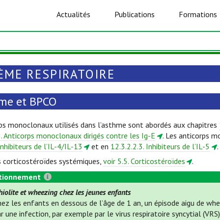
Actualités
Publications
Formations
ÈME RESPIRATOIRE
me et BPCO
ps monoclonaux utilisés dans l’asthme sont abordés aux chapitres
3. Anticorps monoclonaux dirigés contre les Ig-E
. Les anticorps m
Inhibiteurs de l’IL-4/IL-13
et en
12.3.2.2.3. Inhibiteurs de l’IL-5
.
s corticostéroïdes systémiques,
voir 5.5. Corticostéroïdes
.
tionnement
iolite et wheezing chez les jeunes enfants
hez les enfants en dessous de l’âge de 1 an, un épisode aigu de wh
r une infection, par exemple par le virus respiratoire syncytial (VR