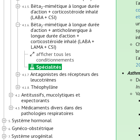
l’
Bèta
-mimétique à longue durée
4.1.5.
2
co
d'action + corticostéroïde inhalé
e
(LABA + CSI)
un
Bèta
-mimétique à longue durée
4.1.6.
2
d’action + anticholinergique à
s
longue durée d’action +
in
corticostéroïde inhalé (LABA +
Ch
LAMA + CSI)
br
afficher tous les
l’
conditionnements
2
Spécialités
Asthm
Antagonistes des récepteurs des
4.1.7.
leucotriènes
D
In
Théophylline
4.1.8.
Va
Antitussifs, mucolytiques et
4.2.
expectorants
Médicaments divers dans des
4.3.
pathologies respiratoires
Système hormonal
5.
Gynéco-obstétrique
6.
Système urogénital
7.