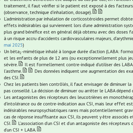
traitement, il faut vérifier si le patient est exposé à des facteur
(observance, technique d’inhalation, dosage).
L’administration par inhalation de corticostéroïdes permet d’obte
effets indésirables qui surviennent lors d’une administration sys
plus grand bénéfice est en général déjà obtenu avec des doses fa
à un risque accru d’accidents cardiovasculaires majeurs, d'arythm
mai 2025
)
Un bèta
-mimétique inhalé à longue durée d'action (LABA: formo
2
et les enfants de plus de 12 ans (ou exceptionnellement plus je
sévère.
Il est formellement contre-indiqué d'utiliser des LABA
l'asthme.
Des données indiquent une augmentation des exace
des CSI.
Chez les patients bien contrôlés, il faut envisager de diminuer l
pas conseillé. La décision de diminuer ou arrêter le LABA dépend
Les antagonistes des récepteurs des leucotriènes en monothérapi
d'intolérance ou de contre-indication aux CSI, mais leur effet est
indésirables neuropsychiatriques rares mais potentiellement grav
cas de réponse insuffisante aux CSI, ils peuvent y être associés e
CSI.
L'association d’un CSI et d’un antagoniste des récepteurs 
d’un CSI + LABA.