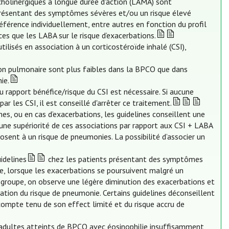
cholinergiques à longue durée d'action (LAMA) sont
résentant des symptômes sévères et/ou un risque élevé
éférence individuellement, entre autres en fonction du profil
es que les LABA sur le risque d’exacerbations.
isés en association à un corticostéroïde inhalé (CSI),
ion pulmonaire sont plus faibles dans la BPCO que dans
ie.
 rapport bénéfice/risque du CSI est nécessaire. Si aucune
r les CSI, il est conseillé d'arrêter ce traitement.
s, ou en cas d’exacerbations, les guidelines conseillent une
ne supériorité de ces associations par rapport aux CSI + LABA
osent à un risque de pneumonies. La possibilité d’associer un
idelines
chez les patients présentant des symptômes
ie, lorsque les exacerbations se poursuivent malgré un
groupe, on observe une légère diminution des exacerbations et
ation du risque de pneumonie. Certains guidelines déconseillent
, compte tenu de son effect limité et du risque accru de
adultes atteints de BPCO avec éosinophilie insuffisamment