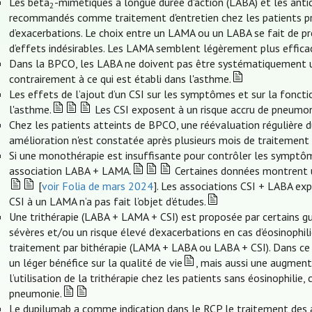
Les bèta
-mimétiques à longue durée d'action (LABA) et les anti
2
recommandés comme traitement d'entretien chez les patients p
d’exacerbations. Le choix entre un LAMA ou un LABA se fait de pr
d’effets indésirables. Les LAMA semblent légèrement plus efficac
Dans la BPCO, les LABA ne doivent pas être systématiquement util
contrairement à ce qui est établi dans l'asthme.
Les effets de l’ajout d’un CSI sur les symptômes et sur la fonct
l'asthme.
Les CSI exposent à un risque accru de pneumon
Chez les patients atteints de BPCO, une réévaluation régulière du
amélioration n'est constatée après plusieurs mois de traitement pa
Si une monothérapie est insuffisante pour contrôler les symptôme
association LABA + LAMA.
Certaines données montrent u
[
voir Folia de mars 2024
]. Les associations CSI + LABA exp
CSI à un LAMA n’a pas fait l’objet d’études.
Une trithérapie (LABA + LAMA + CSI) est proposée par certains gu
sévères et/ou un risque élevé d’exacerbations en cas d’éosinophil
traitement par bithérapie (LAMA + LABA ou LABA + CSI). Dans ce 
un léger bénéfice sur la qualité de vie
, mais aussi une augment
l’utilisation de la trithérapie chez les patients sans éosinophilie
pneumonie.
Le dupilumab a comme indication dans le RCP le traitement des 