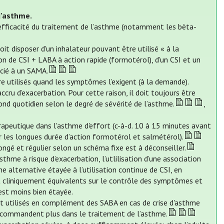
d'asthme.
efficacité du traitement de l’asthme (notamment les bèta-
t disposer d'un inhalateur pouvant être utilisé « à la
ion de CSI + LABA à action rapide (formotérol), d'un CSI et un
cié à un SAMA.
e utilisés quand les symptômes l’exigent (à la demande).
ccru d’exacerbation. Pour cette raison, il doit toujours être
nd quotidien selon le degré de sévérité de l’asthme.
,
rapeutique dans l'asthme d'effort (c-à-d. 10 à 15 minutes avant
r les longues durée d’action formotérol et salmétérol).
ngé et régulier selon un schéma fixe est à déconseiller.
thme à risque d’exacerbation, l’utlilisation d’une association
e alternative étayée à l’utilisation continue de CSI, en
 cliniquement équivalents sur le contrôle des symptômes et
est moins bien étayée.
nt utilisés en complément des SABA en cas de crise d'asthme
recommandent plus dans le traitement de l’asthme.