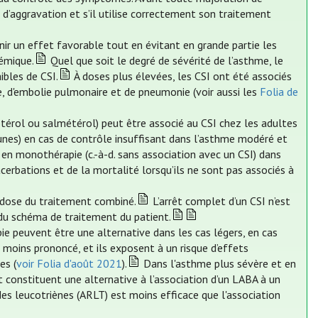
s d’aggravation et s’il utilise correctement son traitement
nir un effet favorable tout en évitant en grande partie les
témique.
Quel que soit le degré de sévérité de l’asthme, le
ibles de CSI.
À doses plus élevées, les CSI ont été associés
ie, d'embolie pulmonaire et de pneumonie (voir aussi les
Folia de
térol ou salmétérol) peut être associé au CSI chez les adultes
unes) en cas de contrôle insuffisant dans l’asthme modéré et
 en monothérapie (c.-à-d. sans association avec un CSI) dans
rbations et de la mortalité lorsqu’ils ne sont pas associés à
a dose du traitement combiné.
L’arrêt complet d’un CSI n’est
 du schéma de traitement du patient.
e peuvent être une alternative dans les cas légers, en cas
 moins prononcé, et ils exposent à un risque d’effets
es (
voir Folia d'août 2021
).
Dans l'asthme plus sévère et en
t constituent une alternative à l’association d’un LABA à un
des leucotriènes (ARLT) est moins efficace que l'association