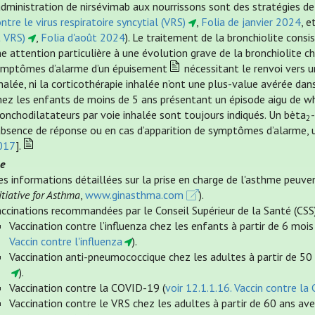
administration de nirsévimab aux nourrissons sont des stratégies de
ntre le virus respiratoire syncytial (VRS)
,
Folia de janvier 2024
, e
t VRS)
,
Folia d'août 2024
). Le traitement de la bronchiolite cons
e attention particulière à une évolution grave de la bronchiolite c
ymptômes d’alarme d’un épuisement
nécessitant le renvoi vers u
halée, ni la corticothérapie inhalée n’ont une plus-value avérée dans
ez les enfants de moins de 5 ans présentant un épisode aigu de whe
onchodilatateurs par voie inhalée sont toujours indiqués. Un bèta
2
absence de réponse ou en cas d’apparition de symptômes d’alarme, u
017
].
e
es informations détaillées sur la prise en charge de l'asthme peuv
itiative for Asthma
,
www.ginasthma.com
).
ccinations recommandées par le Conseil Supérieur de la Santé (CSS
Vaccination contre l’influenza chez les enfants à partir de 6 moi
Vaccin contre l'influenza
).
Vaccination anti-pneumococcique chez les adultes à partir de 50 
).
Vaccination contre la COVID-19 (
voir 12.1.1.16. Vaccin contre l
Vaccination contre le VRS chez les adultes à partir de 60 ans ave