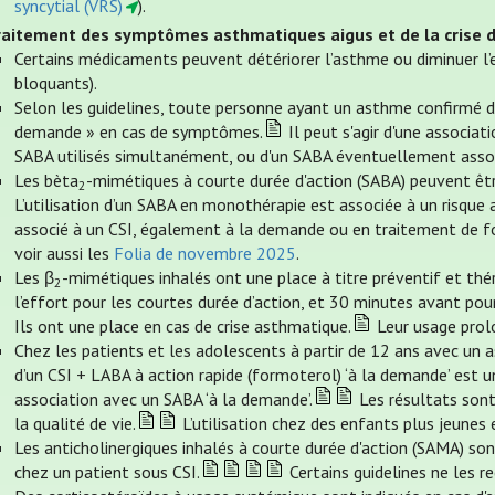
syncytial (VRS)
).
raitement des symptômes asthmatiques aigus et de la crise 
Certains médicaments peuvent détériorer l’asthme ou diminuer l’
bloquants).
Selon les guidelines, toute personne ayant un asthme confirmé doi
demande » en cas de symptômes.
Il peut s'agir d'une associat
SABA utilisés simultanément, ou d'un SABA éventuellement asso
Les bèta
-mimétiques à courte durée d'action (SABA) peuvent êtr
2
L’utilisation d’un SABA en monothérapie est associée à un risque a
associé à un CSI, également à la demande ou en traitement de fo
voir aussi les
Folia de novembre 2025
.
Les β
-mimétiques inhalés ont une place à titre préventif et thé
2
l’effort pour les courtes durée d’action, et 30 minutes avant pou
Ils ont une place en cas de crise asthmatique.
Leur usage prolo
Chez les patients et les adolescents à partir de 12 ans avec un as
d’un CSI + LABA à action rapide (formoterol) ‘à la demande’ est un
association avec un SABA ‘à la demande’.
Les résultats sont
la qualité de vie.
L’utilisation chez des enfants plus jeunes 
Les anticholinergiques inhalés à courte durée d'action (SAMA) so
chez un patient sous CSI.
Certains guidelines ne les 