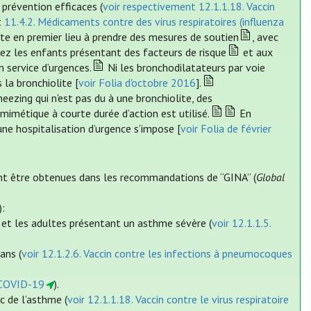
 prévention efficaces (
voir respectivement 12.1.1.18. Vaccin
t
11.4.2. Médicaments contre des virus respiratoires (influenza
iste en premier lieu à prendre des mesures de soutien
, avec
hez les enfants présentant des facteurs de risque
et aux
n service d’urgences.
Ni les bronchodilatateurs par voie
 la bronchiolite [
voir Folia d'octobre 2016
].
ezing qui n'est pas du à une bronchiolite, des
-mimétique à courte durée d’action est utilisé.
En
ne hospitalisation d’urgence s’impose [
voir Folia de février
ent être obtenues dans les recommandations de “GINA” (
Global
):
s et les adultes présentant un asthme sévère (
voir 12.1.1.5.
ans (
voir 12.1.2.6. Vaccin contre les infections à pneumocoques
a COVID-19
).
c de l’asthme (
voir 12.1.1.18. Vaccin contre le virus respiratoire