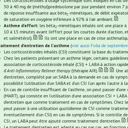
Des corticostéroïdes à usage systémique sont indiqués en cas d'
30 à 40 mg de (méthyl)prednisolone par jour pendant environ 7 jo
de réponse insuffisante aux bèta
-mimétiques, de débit expiratoi
2
de saturation en oxygène inférieure à 92% à l’air ambiant.
Asthme d'effort:
les bèta
-mimétiques inhalés ont une place à t
2
10 à 15 minutes avant l’effort pour les courtes durée d’action, 
et salmétérol).
Ils ont une place en cas de crise asthmatiqu
raitement d'entretien de l'asthme
(
voir aussi Folia de septembr
Les corticostéroïdes inhalés (CSI) constituent la base du traitem
Chez les patients présentant un asthme léger, certains guideline
association de corticostéroïde inhalé (CSI) + LABA à action rapid
d’
Anti-Inflammatory Reliever therapy
(thérapie AIR).
Une al
d’entretien, complété par un SABA à la demande en cas de sym
possibilité l’utilisation d’un SABA et d’un CSI l’un après l’autr
En cas de contrôle insuffisant de l'asthme, on peut passer d’une
(MART), qui consiste en l’utilisation d’une association CSI + LAB
d’entretien que comme traitement en cas de symptômes. Chez les 
peut passer à une utilisation quotidienne de CSI comme traitemen
éventuellement d’un CSI) en cas de symptômes. Si le contrôle de 
CSI, un LABA peut être ajouté comme traitement d’entretien.
Le traitement d’entretien est adapté au cas par cas, en fonctio