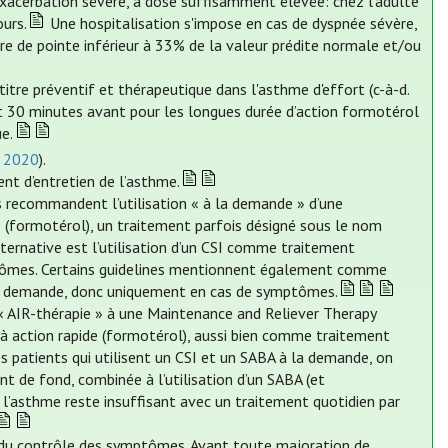
exacerbation sévère, à dose suffisamment élevée: chez l’adulte
urs.
Une hospitalisation s'impose en cas de dyspnée sévère,
re de pointe inférieur à 33% de la valeur prédite normale et/ou
itre préventif et thérapeutique dans l'asthme d'effort (c-à-d.
et 30 minutes avant pour les longues durée d’action formotérol
e.
e 2020
).
ent d’entretien de l’asthme.
s recommandent l’utilisation « à la demande » d’une
e (formotérol), un traitement parfois désigné sous le nom
ternative est l’utilisation d’un CSI comme traitement
ptômes. Certains guidelines mentionnent également comme
e à la demande, donc uniquement en cas de symptômes.
 « AIR-thérapie » à une Maintenance and Reliever Therapy
A à action rapide (formotérol), aussi bien comme traitement
patients qui utilisent un CSI et un SABA à la demande, on
t de fond, combinée à l’utilisation d’un SABA (et
l’asthme reste insuffisant avec un traitement quotidien par
n du contrôle des symptômes. Avant toute majoration de