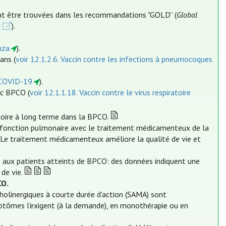
ent être trouvées dans les recommandations "GOLD” (
Global
g
).
nza
).
ans (
voir 12.1.2.6. Vaccin contre les infections à pneumocoques
a COVID-19
).
ec BPCO (
voir 12.1.1.18. Vaccin contre le virus respiratoire
toire à long terme dans la BPCO.
a fonction pulmonaire avec le traitement médicamenteux de la
. Le traitement médicamenteux améliore la qualité de vie et
ée aux patients atteints de BPCO: des données indiquent une
de vie.
CO.
holinergiques à courte durée d'action (SAMA) sont
tômes l'exigent (à la demande), en monothérapie ou en