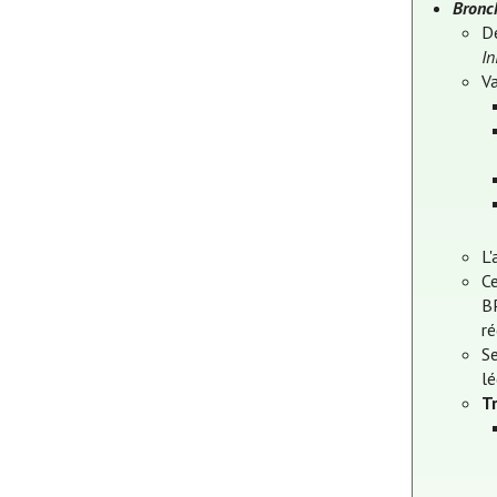
Bronc
D
In
V
L'
C
B
ré
Se
lé
T