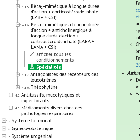
l’
Bèta
-mimétique à longue durée
4.1.5.
2
co
d'action + corticostéroïde inhalé
e
(LABA + CSI)
un
Bèta
-mimétique à longue durée
4.1.6.
2
d’action + anticholinergique à
s
longue durée d’action +
in
corticostéroïde inhalé (LABA +
Ch
LAMA + CSI)
br
afficher tous les
l’
conditionnements
2
Spécialités
Asthm
Antagonistes des récepteurs des
4.1.7.
leucotriènes
D
In
Théophylline
4.1.8.
Va
Antitussifs, mucolytiques et
4.2.
expectorants
Médicaments divers dans des
4.3.
pathologies respiratoires
Système hormonal
5.
Gynéco-obstétrique
6.
Système urogénital
7.