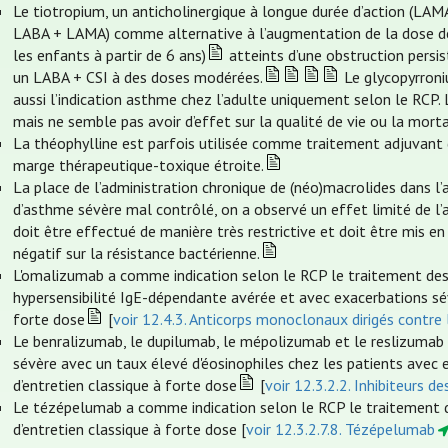
Le tiotropium, un anticholinergique à longue durée d’action (LAM
LABA + LAMA) comme alternative à l’augmentation de la dose de
les enfants à partir de 6 ans)
atteints d’une obstruction persi
un LABA + CSI à des doses modérées.
Le glycopyrroni
aussi l’indication asthme chez l’adulte uniquement selon le RCP. L
mais ne semble pas avoir d’effet sur la qualité de vie ou la morta
La théophylline est parfois utilisée comme traitement adjuvant da
marge thérapeutique-toxique étroite.
La place de l’administration chronique de (néo)macrolides dans l’
d’asthme sévère mal contrôlé, on a observé un effet limité de l’
doit être effectué de manière très restrictive et doit être mis en
négatif sur la résistance bactérienne.
L'omalizumab a comme indication selon le RCP le traitement des
hypersensibilité IgE-dépendante avérée et avec exacerbations sév
forte dose
[
voir 12.4.3. Anticorps monoclonaux dirigés contre 
Le benralizumab, le dupilumab, le mépolizumab et le reslizumab
sévère avec un taux élevé d'éosinophiles chez les patients avec
d’entretien classique à forte dose
[
voir 12.3.2.2. Inhibiteurs de
Le tézépelumab a comme indication selon le RCP le traitement d
d’entretien classique à forte dose [
voir 12.3.2.7.8. Tézépelumab