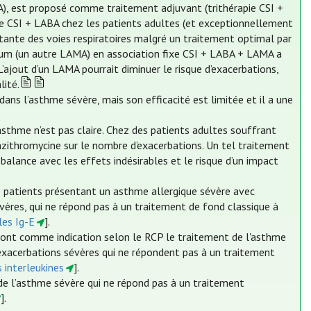
A), est proposé comme traitement adjuvant (trithérapie CSI +
 CSI + LABA chez les patients adultes (et exceptionnellement
stante des voies respiratoires malgré un traitement optimal par
um (un autre LAMA) en association fixe CSI + LABA + LAMA a
’ajout d’un LAMA pourrait diminuer le risque d’exacerbations,
lité.
ns l’asthme sévère, mais son efficacité est limitée et il a une
asthme n’est pas claire. Chez des patients adultes souffrant
azithromycine sur le nombre d’exacerbations. Un tel traitement
 balance avec les effets indésirables et le risque d’un impact
 patients présentant un asthme allergique sévère avec
ères, qui ne répond pas à un traitement de fond classique à
les Ig-E
].
 ont comme indication selon le RCP le traitement de l'asthme
 exacerbations sévères qui ne répondent pas à un traitement
s interleukines
].
e l’asthme sévère qui ne répond pas à un traitement
].