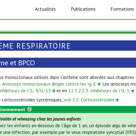
Actualités
Publications
Formations
ÈME RESPIRATOIRE
me et BPCO
ps monoclonaux utilisés dans l’asthme sont abordés aux chapitres
3. Anticorps monoclonaux dirigés contre les Ig-E
. Les anticorps m
Inhibiteurs de l’IL-4/IL-13
et en
12.3.2.2.3. Inhibiteurs de l’IL-5
.
s corticostéroïdes systémiques,
voir 5.5. Corticostéroïdes
.
tionnement
iolite et wheezing chez les jeunes enfants
hez les enfants en dessous de l’âge de 1 an, un épisode aigu de wh
r une infection, par exemple par le virus respiratoire syncytial (VR