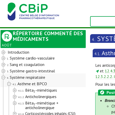
RÉPERTOIRE COMMENTÉ DES
SYST
MÉDICAMENTS
4.
AOÛT
Asth
Introduction
4.1.
Système cardio-vasculaire
1.
Sang et coagulation
Les anticor
2.
Système gastro-intestinal
et
12.4.
3.
12.3.2.2.2. 
Système respiratoire
4.
Asthme et BPCO
Pour les le
4.1.
Bèta
-mimétiques
4.1.1.
2
Posi
Anticholinergiques
4.1.2.
Bronch
Bèta
-mimétique +
4.1.3.
2
C
anticholinergique
pa
Corticostéroïdes inhalés (CSI)
4.1.4.