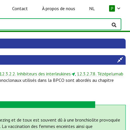
Contact
À propos de nous
NL
P
12.3.2.2. Inhibiteurs des interleukines
,
12.3.2.7.8. Tézépelumab
onoclonaux utilisés dans la BPCO sont abordés au chapitre
eezing et de toux est souvent dû à une bronchiolite provoquée
S). La vaccination des femmes enceintes ainsi que