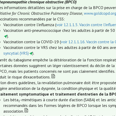
hopneumopathie chronique obstructive (BPCO)
es informations détaillées sur la prise en charge de la BPCO peuv
itiative for Chronic Obstructive Pulmonary Disease
,
www.goldcopd.or
accinations recommandées par le CSS:
Vaccination contre l’influenza (
voir 12.1.1.5. Vaccin contre l'influe
Vaccination anti-pneumococcique chez les adultes à partir de 50 
).
Vaccination contre la COVID-19 (
voir 12.1.1.16. Vaccin contre l
Vaccination contre le VRS chez les adultes à partir de 60 ans av
syncytial (VRS)
).
arrêt du tabagisme empêche la détérioration de la fonction respira
ertaines données suggèrent un léger ralentissement du déclin de l
PCO, mais les patients concernés ne sont pas clairement identifiés
duit le risque d'exacerbations.
lon divers guidelines, la revalidation pulmonaire doit être propos
gère amélioration de la dyspnée, la condition physique et la qualité 
raitement symptomatique et traitement d'entretien de la BP
Les bèta
-mimétiques à courte durée d'action (SABA) et les antic
2
recommandés dans les formes légères de BPCO lorsque les symp
association.