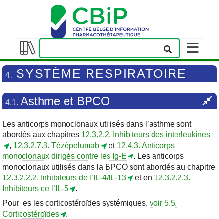
Afficher/
la
Afficher/masquer
barre
la
SYSTÈME RESPIRATOIRE
4.
de
table
navigation
des
Asthme et BPCO
matières
4.1.
Les anticorps monoclonaux utilisés dans l’asthme sont
abordés aux chapitres
12.3.2.2. Inhibiteurs des interleukines
,
12.3.2.7.8. Tézépelumab
et
12.4.3. Anticorps
monoclonaux dirigés contre les Ig-E
. Les anticorps
monoclonaux utilisés dans la BPCO sont abordés au chapitre
12.3.2.2.2. Inhibiteurs de l’IL-4/IL-13
et en
12.3.2.2.3.
Inhibiteurs de l’IL-5
.
Pour les les corticostéroïdes systémiques,
voir 5.5.
Corticostéroïdes
.