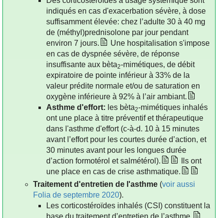
Des corticostéroïdes à usage systémique sont
indiqués en cas d'exacerbation sévère, à dose
suffisamment élevée: chez l’adulte 30 à 40 mg
de (méthyl)prednisolone par jour pendant
environ 7 jours.
Une hospitalisation s'impose
en cas de dyspnée sévère, de réponse
insuffisante aux bèta
-mimétiques, de débit
2
expiratoire de pointe inférieur à 33% de la
valeur prédite normale et/ou de saturation en
oxygène inférieure à 92% à l’air ambiant.
Asthme d'effort:
les bèta
-mimétiques inhalés
2
ont une place à titre préventif et thérapeutique
dans l'asthme d'effort (c-à-d. 10 à 15 minutes
avant l’effort pour les courtes durée d’action, et
30 minutes avant pour les longues durée
d’action formotérol et salmétérol).
Ils ont
une place en cas de crise asthmatique.
Traitement d'entretien de l'asthme
(
voir aussi
Folia de septembre 2020
).
Les corticostéroïdes inhalés (CSI) constituent la
base du traitement d’entretien de l’asthme.