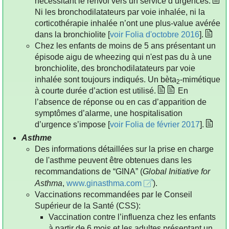
nécessitant le renvoi vers un service d’urgences.
Ni les bronchodilatateurs par voie inhalée, ni la
corticothérapie inhalée n’ont une plus-value avérée
dans la bronchiolite [
voir Folia d'octobre 2016
].
Chez les enfants de moins de 5 ans présentant un
épisode aigu de wheezing qui n'est pas du à une
bronchiolite, des bronchodilatateurs par voie
inhalée sont toujours indiqués. Un bèta
-mimétique
2
à courte durée d’action est utilisé.
En
l’absence de réponse ou en cas d’apparition de
symptômes d’alarme, une hospitalisation
d’urgence s’impose [
voir Folia de février 2017
].
Asthme
Des informations détaillées sur la prise en charge
de l'asthme peuvent être obtenues dans les
recommandations de “GINA” (
Global Initiative for
Asthma
,
www.ginasthma.com
).
Vaccinations recommandées par le Conseil
Supérieur de la Santé (CSS):
Vaccination contre l’influenza chez les enfants
à partir de 6 mois et les adultes présentant un