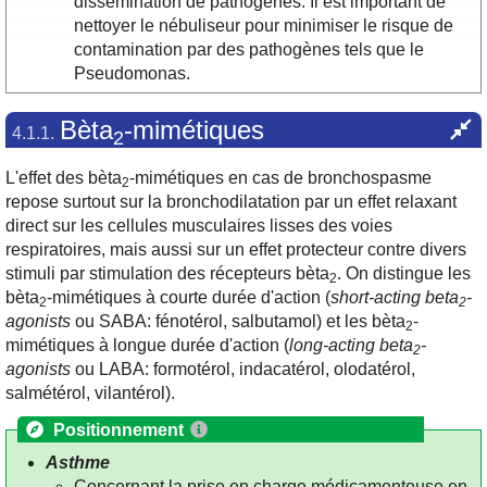
dissémination de pathogènes. Il est important de
nettoyer le nébuliseur pour minimiser le risque de
contamination par des pathogènes tels que le
Pseudomonas.
Bèta
-mimétiques
4.1.1.
2
L'effet des bèta
-mimétiques en cas de bronchospasme
2
repose surtout sur la bronchodilatation par un effet relaxant
direct sur les cellules musculaires lisses des voies
respiratoires, mais aussi sur un effet protecteur contre divers
stimuli par stimulation des récepteurs bèta
. On distingue les
2
bèta
-mimétiques à courte durée d'action (
short-acting beta
-
2
2
agonists
ou SABA: fénotérol, salbutamol) et les bèta
-
2
mimétiques à longue durée d'action (
long-acting beta
-
2
agonists
ou LABA: formotérol, indacatérol, olodatérol,
salmétérol, vilantérol).
Positionnement
Asthme
Concernant la prise en charge médicamenteuse en