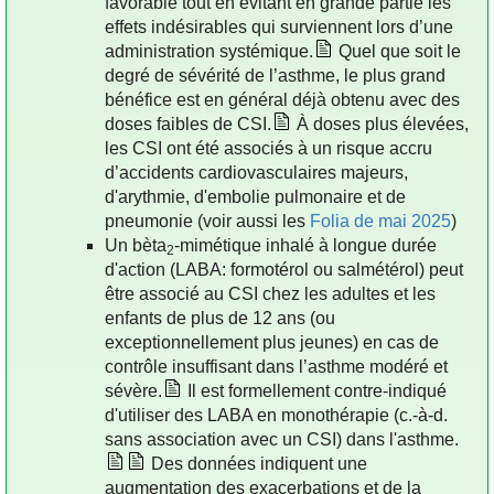
favorable tout en évitant en grande partie les
effets indésirables qui surviennent lors d’une
administration systémique.
Quel que soit le
degré de sévérité de l’asthme, le plus grand
bénéfice est en général déjà obtenu avec des
doses faibles de CSI.
À doses plus élevées,
les CSI ont été associés à un risque accru
d’accidents cardiovasculaires majeurs,
d'arythmie, d'embolie pulmonaire et de
pneumonie (voir aussi les
Folia de mai 2025
)
Un bèta
-mimétique inhalé à longue durée
2
d'action (LABA: formotérol ou salmétérol) peut
être associé au CSI chez les adultes et les
enfants de plus de 12 ans (ou
exceptionnellement plus jeunes) en cas de
contrôle insuffisant dans l’asthme modéré et
sévère.
Il est formellement contre-indiqué
d'utiliser des LABA en monothérapie (c.-à-d.
sans association avec un CSI) dans l'asthme.
Des données indiquent une
augmentation des exacerbations et de la