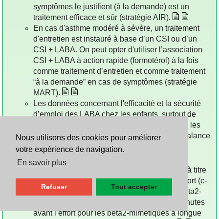
symptômes le justifient (à la demande) est un
traitement efficace et sûr (stratégie AIR).
En cas d'asthme modéré à sévère, un traitement
d'entretien est instauré à base d’un CSI ou d’un
CSI + LABA. On peut opter d'utiliser l’association
CSI + LABA à action rapide (formotérol) à la fois
comme traitement d’entretien et comme traitement
“à la demande” en cas de symptômes (stratégie
MART).
Les données concernant l'efficacité et la sécurité
d’emploi des LABA chez les enfants, surtout de
moins de 12 ans, sont plus limitées que chez les
adultes. Par conséquent, l’évaluation de la balance
Nous utilisons des cookies pour améliorer
bénéfice-risque est plus difficile.
votre expérience de navigation.
Asthme d'effort:
En savoir plus
Les bèta
-mimétiques inhalés ont une place à titre
2
préventif et thérapeutique dans l'asthme d'effort (c-
Refuser
Tout accepter
à-d. 10 à 15 minutes avant l’effort pour les bèta2-
mimétiques à courte durée d’action, et 30 minutes
avant l’effort pour les bèta2-mimétiques à longue