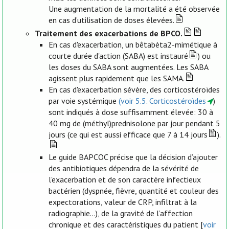
Une augmentation de la mortalité a été observée
en cas d’utilisation de doses élevées.
Traitement des exacerbations de BPCO.
En cas d'exacerbation, un bêtabèta2-mimétique à
courte durée d'action (SABA) est instauré
) ou
les doses du SABA sont augmentées. Les SABA
agissent plus rapidement que les SAMA.
En cas d'exacerbation sévère, des corticostéroïdes
par voie systémique
(voir 5.5. Corticostéroïdes
)
sont indiqués à dose suffisamment élevée: 30 à
40 mg de (méthyl)prednisolone par jour pendant 5
jours (ce qui est aussi efficace que 7 à 14 jours
).
Le guide BAPCOC précise que la décision d’ajouter
des antibiotiques dépendra de la sévérité de
l'exacerbation et de son caractère infectieux
bactérien (dyspnée, fièvre, quantité et couleur des
expectorations, valeur de CRP, infiltrat à la
radiographie...), de la gravité de l’affection
chronique et des caractéristiques du patient [
voir