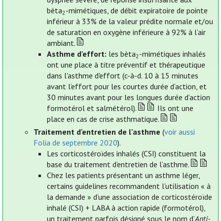
bèta
-mimétiques, de débit expiratoire de pointe
2
inférieur à 33% de la valeur prédite normale et/ou
de saturation en oxygène inférieure à 92% à l’air
ambiant.
Asthme d'effort:
les bèta
-mimétiques inhalés
2
ont une place à titre préventif et thérapeutique
dans l'asthme d'effort (c-à-d. 10 à 15 minutes
avant l’effort pour les courtes durée d’action, et
30 minutes avant pour les longues durée d’action
formotérol et salmétérol).
Ils ont une
place en cas de crise asthmatique.
Traitement d'entretien de l'asthme
(
voir aussi
Folia de septembre 2020
).
Les corticostéroïdes inhalés (CSI) constituent la
base du traitement d’entretien de l’asthme.
Chez les patients présentant un asthme léger,
certains guidelines recommandent l’utilisation « à
la demande » d’une association de corticostéroïde
inhalé (CSI) + LABA à action rapide (formotérol),
un traitement parfois désigné sous le nom d’
Anti-