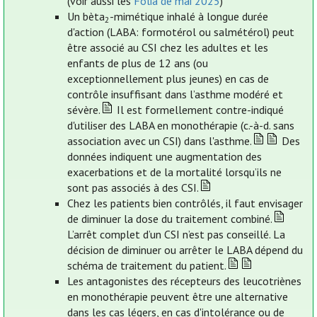
(voir aussi les
Folia de mai 2025
)
Un bèta
-mimétique inhalé à longue durée
2
d'action (LABA: formotérol ou salmétérol) peut
être associé au CSI chez les adultes et les
enfants de plus de 12 ans (ou
exceptionnellement plus jeunes) en cas de
contrôle insuffisant dans l’asthme modéré et
sévère.
Il est formellement contre-indiqué
d'utiliser des LABA en monothérapie (c.-à-d. sans
association avec un CSI) dans l'asthme.
Des
données indiquent une augmentation des
exacerbations et de la mortalité lorsqu’ils ne
sont pas associés à des CSI.
Chez les patients bien contrôlés, il faut envisager
de diminuer la dose du traitement combiné.
L’arrêt complet d’un CSI n’est pas conseillé. La
décision de diminuer ou arrêter le LABA dépend du
schéma de traitement du patient.
Les antagonistes des récepteurs des leucotriènes
en monothérapie peuvent être une alternative
dans les cas légers, en cas d'intolérance ou de