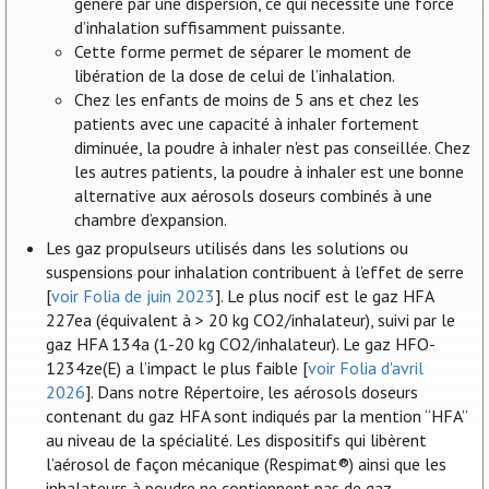
généré par une dispersion, ce qui nécessite une force
d’inhalation suffisamment puissante.
Cette forme permet de séparer le moment de
libération de la dose de celui de l’inhalation.
Chez les enfants de moins de 5 ans et chez les
patients avec une capacité à inhaler fortement
diminuée, la poudre à inhaler n'est pas conseillée. Chez
les autres patients, la poudre à inhaler est une bonne
alternative aux aérosols doseurs combinés à une
chambre d’expansion.
Les gaz propulseurs utilisés dans les solutions ou
suspensions pour inhalation contribuent à l’effet de serre
[
voir Folia de juin 2023
]. Le plus nocif est le gaz HFA
227ea (équivalent à > 20 kg CO2/inhalateur), suivi par le
gaz HFA 134a (1-20 kg CO2/inhalateur). Le gaz HFO-
1234ze(E) a l’impact le plus faible [
voir Folia d'avril
2026
]. Dans notre Répertoire, les aérosols doseurs
contenant du gaz HFA sont indiqués par la mention “HFA”
au niveau de la spécialité. Les dispositifs qui libèrent
l’aérosol de façon mécanique (Respimat®) ainsi que les
inhalateurs à poudre ne contiennent pas de gaz