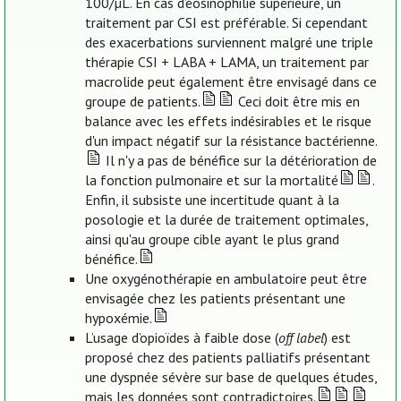
100/µL. En cas d’éosinophilie supérieure, un
traitement par CSI est préférable. Si cependant
des exacerbations surviennent malgré une triple
thérapie CSI + LABA + LAMA, un traitement par
macrolide peut également être envisagé dans ce
groupe de patients.
Ceci doit être mis en
balance avec les effets indésirables et le risque
d'un impact négatif sur la résistance bactérienne.
Il n'y a pas de bénéfice sur la détérioration de
la fonction pulmonaire et sur la mortalité
.
Enfin, il subsiste une incertitude quant à la
posologie et la durée de traitement optimales,
ainsi qu'au groupe cible ayant le plus grand
bénéfice.
Une oxygénothérapie en ambulatoire peut être
envisagée chez les patients présentant une
hypoxémie.
L’usage d’opioïdes à faible dose (
off label
) est
proposé chez des patients palliatifs présentant
une dyspnée sévère sur base de quelques études,
mais les données sont contradictoires.