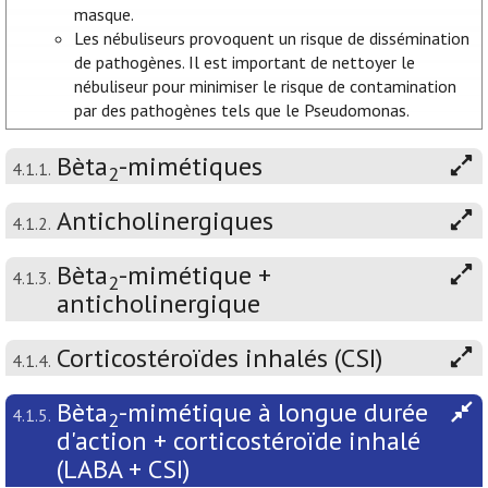
masque.
Les nébuliseurs provoquent un risque de dissémination
de pathogènes. Il est important de nettoyer le
nébuliseur pour minimiser le risque de contamination
par des pathogènes tels que le Pseudomonas.
Bèta
-mimétiques
4.1.1.
2
Anticholinergiques
4.1.2.
Bèta
-mimétique +
4.1.3.
2
anticholinergique
Corticostéroïdes inhalés (CSI)
4.1.4.
Bèta
-mimétique à longue durée
4.1.5.
2
d'action + corticostéroïde inhalé
(LABA + CSI)