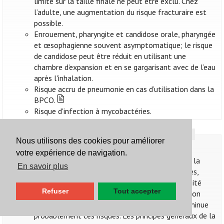
limité sur la taille finale ne peut être exclu. Chez
l’adulte, une augmentation du risque fracturaire est
possible.
Enrouement, pharyngite et candidose orale, pharyngée
et œsophagienne souvent asymptomatique; le risque
de candidose peut être réduit en utilisant une
chambre d’expansion et en se gargarisant avec de l’eau
après l'inhalation.
Risque accru de pneumonie en cas d’utilisation dans la
BPCO.
Risque d'infection à mycobactéries.
Grossesse et allaitement
Nous utilisons des cookies pour améliorer
Grossesse
votre expérience de navigation.
Un contrôle sous-optimal de l'asthme pendant la
En savoir plus
grossesse peut avoir des conséquences néfastes,
telles qu'un faible poids de naissance, la nécessité
Refuser
Tout accepter
d'une césarienne et l'apparition d'une hypertension
gravidique. Un contrôle adéquat de l'asthme diminue
probablement ces risques. Les principes généraux de la