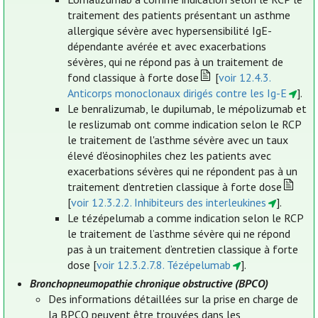
traitement des patients présentant un asthme
allergique sévère avec hypersensibilité IgE-
dépendante avérée et avec exacerbations
sévères, qui ne répond pas à un traitement de
fond classique à forte dose
[
voir 12.4.3.
Anticorps monoclonaux dirigés contre les Ig-E
].
Le benralizumab, le dupilumab, le mépolizumab et
le reslizumab ont comme indication selon le RCP
le traitement de l'asthme sévère avec un taux
élevé d'éosinophiles chez les patients avec
exacerbations sévères qui ne répondent pas à un
traitement d’entretien classique à forte dose
[
voir 12.3.2.2. Inhibiteurs des interleukines
].
Le tézépelumab a comme indication selon le RCP
le traitement de l’asthme sévère qui ne répond
pas à un traitement d’entretien classique à forte
dose [
voir 12.3.2.7.8. Tézépelumab
].
Bronchopneumopathie chronique obstructive (BPCO)
Des informations détaillées sur la prise en charge de
la BPCO peuvent être trouvées dans les