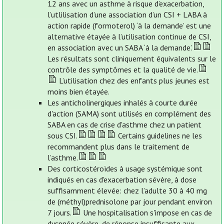
12 ans avec un asthme à risque d’exacerbation,
l’utlilisation d’une association d’un CSI + LABA à
action rapide (formoterol) ‘à la demande’ est une
alternative étayée à l’utilisation continue de CSI,
en association avec un SABA ‘à la demande’.
Les résultats sont cliniquement équivalents sur le
contrôle des symptômes et la qualité de vie.
L’utilisation chez des enfants plus jeunes est
moins bien étayée.
Les anticholinergiques inhalés à courte durée
d'action (SAMA) sont utilisés en complément des
SABA en cas de crise d'asthme chez un patient
sous CSI.
Certains guidelines ne les
recommandent plus dans le traitement de
l’asthme.
Des corticostéroïdes à usage systémique sont
indiqués en cas d'exacerbation sévère, à dose
suffisamment élevée: chez l’adulte 30 à 40 mg
de (méthyl)prednisolone par jour pendant environ
7 jours.
Une hospitalisation s'impose en cas de
dyspnée sévère, de réponse insuffisante aux