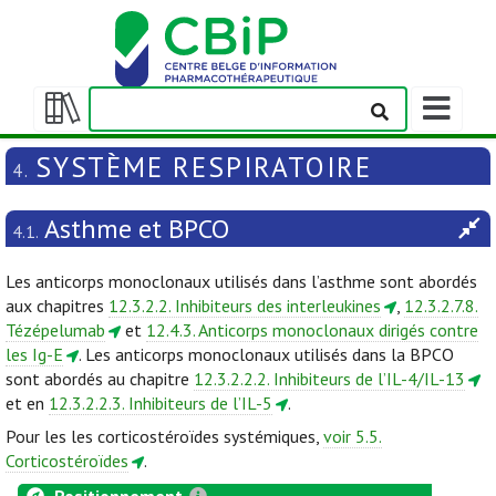
Afficher/m
la
Afficher/masquer
barre
la
SYSTÈME RESPIRATOIRE
4.
de
table
navigation
des
Asthme et BPCO
matières
4.1.
Les anticorps monoclonaux utilisés dans l’asthme sont abordés
aux chapitres
12.3.2.2. Inhibiteurs des interleukines
,
12.3.2.7.8.
Tézépelumab
et
12.4.3. Anticorps monoclonaux dirigés contre
les Ig-E
. Les anticorps monoclonaux utilisés dans la BPCO
sont abordés au chapitre
12.3.2.2.2. Inhibiteurs de l’IL-4/IL-13
et en
12.3.2.2.3. Inhibiteurs de l’IL-5
.
Pour les les corticostéroïdes systémiques,
voir 5.5.
Corticostéroïdes
.