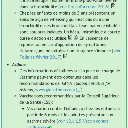
corticothérapie inhalée n’ont une plus-value avérée
dans la bronchiolite [
voir Folia d'octobre 2016
].
Chez les enfants de moins de 5 ans présentant un
épisode aigu de wheezing qui n'est pas du à une
bronchiolite, des bronchodilatateurs par voie inhalée
sont toujours indiqués. Un bèta
-mimétique à courte
2
durée d’action est utilisé.
En l’absence de
réponse ou en cas d’apparition de symptômes
d’alarme, une hospitalisation d’urgence s’impose [
voir
Folia de février 2017
].
Asthme
Des informations détaillées sur la prise en charge de
l'asthme peuvent être obtenues dans les
recommandations de “GINA” (
Global Initiative for
Asthma
,
www.ginasthma.com
).
Vaccinations recommandées par le Conseil Supérieur
de la Santé (CSS):
Vaccination contre l’influenza chez les enfants à
partir de 6 mois et les adultes présentant un
asthme sévère (
voir 12.1.1.5. Vaccin contre
l'influenza
).