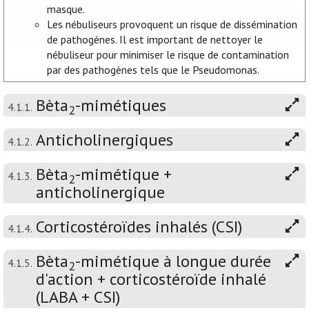
masque.
Les nébuliseurs provoquent un risque de dissémination
de pathogènes. Il est important de nettoyer le
nébuliseur pour minimiser le risque de contamination
par des pathogènes tels que le Pseudomonas.
Bèta
-mimétiques
4.1.1.
2
Anticholinergiques
4.1.2.
Bèta
-mimétique +
4.1.3.
2
anticholinergique
Corticostéroïdes inhalés (CSI)
4.1.4.
Bèta
-mimétique à longue durée
4.1.5.
2
d'action + corticostéroïde inhalé
(LABA + CSI)