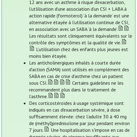
12 ans avec un asthme à risque d’exacerbation,
l’utlilisation d’une association d’un CSI + LABA à
action rapide (formoterol) ‘à la demande’ est une
alternative étayée à l’utilisation continue de CSI,
en association avec un SABA ‘à la demande’.
Les résultats sont cliniquement équivalents sur le
contrôle des symptômes et la qualité de vie.
L’utilisation chez des enfants plus jeunes est
moins bien étayée.
Les anticholinergiques inhalés à courte durée
d'action (SAMA) sont utilisés en complément des
SABA en cas de crise d'asthme chez un patient
sous CSI.
Certains guidelines ne les
recommandent plus dans le traitement de
l’asthme.
Des corticostéroïdes à usage systémique sont
indiqués en cas d'exacerbation sévère, à dose
suffisamment élevée: chez l’adulte 30 à 40 mg
de (méthyl)prednisolone par jour pendant environ
7 jours.
Une hospitalisation s'impose en cas de
dyspnée sévère, de réponse insuffisante aux