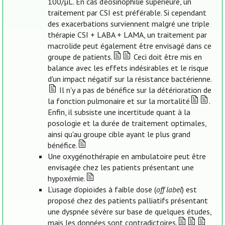
100/µL. En cas d’éosinophilie supérieure, un
traitement par CSI est préférable. Si cependant
des exacerbations surviennent malgré une triple
thérapie CSI + LABA + LAMA, un traitement par
macrolide peut également être envisagé dans ce
groupe de patients.
Ceci doit être mis en
balance avec les effets indésirables et le risque
d'un impact négatif sur la résistance bactérienne.
Il n'y a pas de bénéfice sur la détérioration de
la fonction pulmonaire et sur la mortalité
.
Enfin, il subsiste une incertitude quant à la
posologie et la durée de traitement optimales,
ainsi qu'au groupe cible ayant le plus grand
bénéfice.
Une oxygénothérapie en ambulatoire peut être
envisagée chez les patients présentant une
hypoxémie.
L’usage d’opioïdes à faible dose (
off label
) est
proposé chez des patients palliatifs présentant
une dyspnée sévère sur base de quelques études,
mais les données sont contradictoires.