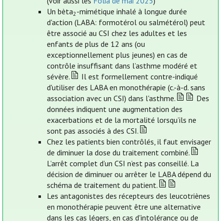
(voir aussi les
Folia de mai 2025
)
Un bèta
-mimétique inhalé à longue durée
2
d'action (LABA: formotérol ou salmétérol) peut
être associé au CSI chez les adultes et les
enfants de plus de 12 ans (ou
exceptionnellement plus jeunes) en cas de
contrôle insuffisant dans l’asthme modéré et
sévère.
Il est formellement contre-indiqué
d'utiliser des LABA en monothérapie (c.-à-d. sans
association avec un CSI) dans l'asthme.
Des
données indiquent une augmentation des
exacerbations et de la mortalité lorsqu’ils ne
sont pas associés à des CSI.
Chez les patients bien contrôlés, il faut envisager
de diminuer la dose du traitement combiné.
L’arrêt complet d’un CSI n’est pas conseillé. La
décision de diminuer ou arrêter le LABA dépend du
schéma de traitement du patient.
Les antagonistes des récepteurs des leucotriènes
en monothérapie peuvent être une alternative
dans les cas légers, en cas d'intolérance ou de