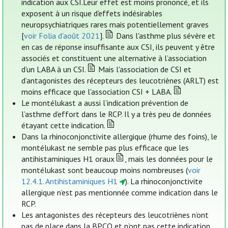
indication aux CSI.Leur effet est moins prononcé, et ils
exposent à un risque d’effets indésirables
neuropsychiatriques rares mais potentiellement graves
[
voir Folia d'août 2021
].
Dans l'asthme plus sévère et
en cas de réponse insuffisante aux CSI, ils peuvent y être
associés et constituent une alternative à l’association
d’un LABA à un CSI.
Mais l'association de CSI et
d’antagonistes des récepteurs des leucotriènes (ARLT) est
moins efficace que l'association CSI + LABA.
Le montélukast a aussi l’indication prévention de
l’asthme d’effort dans le RCP. Il y a très peu de données
étayant cette indication.
Dans la rhinoconjonctivite allergique (rhume des foins), le
montélukast ne semble pas plus efficace que les
antihistaminiques H1 oraux
, mais les données pour le
montélukast sont beaucoup moins nombreuses (
voir
12.4.1. Antihistaminiques H1
). La rhinoconjonctivite
allergique n’est pas mentionnée comme indication dans le
RCP.
Les antagonistes des récepteurs des leucotriènes n’ont
pas de place dans la BPCO et n’ont pas cette indication