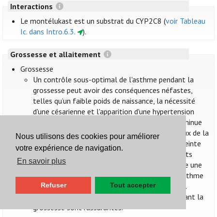
Interactions
Le montélukast est un substrat du CYP2C8 (
voir Tableau
Ic. dans Intro.6.3.
).
Grossesse et allaitement
Grossesse
Un contrôle sous-optimal de l'asthme pendant la
grossesse peut avoir des conséquences néfastes,
telles qu’un faible poids de naissance, la nécessité
d'une césarienne et l'apparition d'une hypertension
gravidique. Un contrôle adéquat de l'asthme diminue
probablement ces risques. Les principes généraux de la
Nous utilisons des cookies pour améliorer
prise en charge de l'asthme chez la femme enceinte
votre expérience de navigation.
ne diffèrent pas de ceux chez les autres patients
En savoir plus
asthmatiques. Une exacerbation aiguë nécessite une
prise en charge en urgence tant pour traiter l’asthme
Refuser
Tout accepter
de la patiente que pour éviter l'hypoxie fœtale.
Les données d’utilisation du montélukast pendant la
grossesse sont rassurantes.