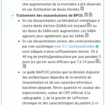
Une augmentation de la mortalité a été observée
en cas d’utilisation de doses élevées.
Traitement des exacerbations de BPCO.
En cas d'exacerbation, un bêtabèta2-mimétique à
courte durée d'action (SABA) est instauré
) ou
les doses du SABA sont augmentées. Les SABA
agissent plus rapidement que les SAMA.
En cas d'exacerbation sévère, des corticostéroïdes
par voie systémique
(voir 5.5. Corticostéroïdes
)
sont indiqués à dose suffisamment élevée: 30 à
40 mg de (méthyl)prednisolone par jour pendant 5
jours (ce qui est aussi efficace que 7 à 14 jours
).
Le guide BAPCOC précise que la décision d’ajouter
des antibiotiques dépendra de la sévérité de
l'exacerbation et de son caractère infectieux
bactérien (dyspnée, fièvre, quantité et couleur des
expectorations, valeur de CRP, infiltrat à la
radiographie...), de la gravité de l’affection
chronique et des caractéristiques du patient [
voir