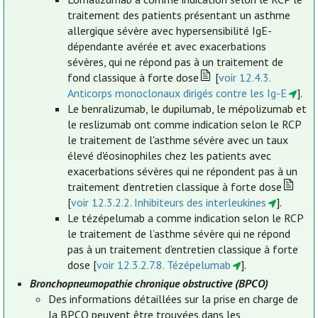
traitement des patients présentant un asthme
allergique sévère avec hypersensibilité IgE-
dépendante avérée et avec exacerbations
sévères, qui ne répond pas à un traitement de
fond classique à forte dose
[
voir 12.4.3.
Anticorps monoclonaux dirigés contre les Ig-E
].
Le benralizumab, le dupilumab, le mépolizumab et
le reslizumab ont comme indication selon le RCP
le traitement de l'asthme sévère avec un taux
élevé d'éosinophiles chez les patients avec
exacerbations sévères qui ne répondent pas à un
traitement d’entretien classique à forte dose
[
voir 12.3.2.2. Inhibiteurs des interleukines
].
Le tézépelumab a comme indication selon le RCP
le traitement de l’asthme sévère qui ne répond
pas à un traitement d’entretien classique à forte
dose [
voir 12.3.2.7.8. Tézépelumab
].
Bronchopneumopathie chronique obstructive (BPCO)
Des informations détaillées sur la prise en charge de
la BPCO peuvent être trouvées dans les