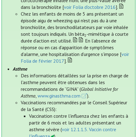
corticothérapie inhalée n’ont une plus-value avérée
dans la bronchiolite [
voir Folia d'octobre 2016
].
Chez les enfants de moins de 5 ans présentant un
épisode aigu de wheezing qui n'est pas du à une
bronchiolite, des bronchodilatateurs par voie inhalée
sont toujours indiqués. Un bèta
-mimétique à courte
2
durée d’action est utilisé.
En l’absence de
réponse ou en cas d’apparition de symptômes
d’alarme, une hospitalisation d’urgence s’impose [
voir
Folia de février 2017
].
Asthme
Des informations détaillées sur la prise en charge de
l'asthme peuvent être obtenues dans les
recommandations de “GINA” (
Global Initiative for
Asthma
,
www.ginasthma.com
).
Vaccinations recommandées par le Conseil Supérieur
de la Santé (CSS):
Vaccination contre l’influenza chez les enfants à
partir de 6 mois et les adultes présentant un
asthme sévère (
voir 12.1.1.5. Vaccin contre
l'influenza
).