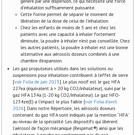
généré par une dispersion, ce qui nécessite une force
d’inhalation suffisamment puissante.
Cette forme permet de séparer le moment de
libération de la dose de celui de l’inhalation.
Chez les enfants de moins de 5 ans et chez les
patients avec une capacité à inhaler fortement
diminuée, la poudre à inhaler n'est pas conseillée. Chez
les autres patients, la poudre à inhaler est une bonne
alternative aux aérosols doseurs combinés à une
chambre d’expansion.
Les gaz propulseurs utilisés dans les solutions ou
suspensions pour inhalation contribuent à l’effet de serre
[
voir Folia de juin 2023
]. Le plus nocif est le gaz HFA
227ea (équivalent à > 20 kg CO2/inhalateur), suivi par le
gaz HFA 134a (1-20 kg CO2/inhalateur). Le gaz HFO-
1234ze(E) a l’impact le plus faible [
voir Folia d'avril
2026
]. Dans notre Répertoire, les aérosols doseurs
contenant du gaz HFA sont indiqués par la mention “HFA”
au niveau de la spécialité. Les dispositifs qui libèrent
l’aérosol de façon mécanique (Respimat®) ainsi que les
inhalateurs à poudre ne contiennent pas de gaz