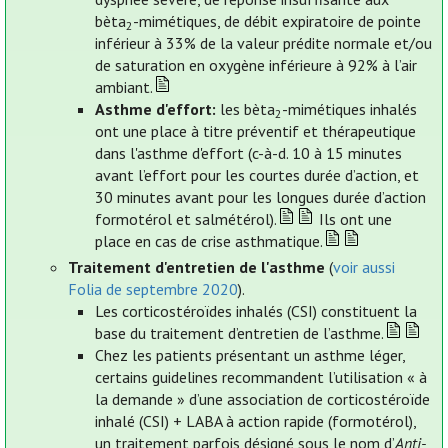
bèta
-mimétiques, de débit expiratoire de pointe
2
inférieur à 33% de la valeur prédite normale et/ou
de saturation en oxygène inférieure à 92% à l’air
ambiant.
Asthme d'effort:
les bèta
-mimétiques inhalés
2
ont une place à titre préventif et thérapeutique
dans l'asthme d'effort (c-à-d. 10 à 15 minutes
avant l’effort pour les courtes durée d’action, et
30 minutes avant pour les longues durée d’action
formotérol et salmétérol).
Ils ont une
place en cas de crise asthmatique.
Traitement d'entretien de l'asthme
(
voir aussi
Folia de septembre 2020
).
Les corticostéroïdes inhalés (CSI) constituent la
base du traitement d’entretien de l’asthme.
Chez les patients présentant un asthme léger,
certains guidelines recommandent l’utilisation « à
la demande » d’une association de corticostéroïde
inhalé (CSI) + LABA à action rapide (formotérol),
un traitement parfois désigné sous le nom d’
Anti-