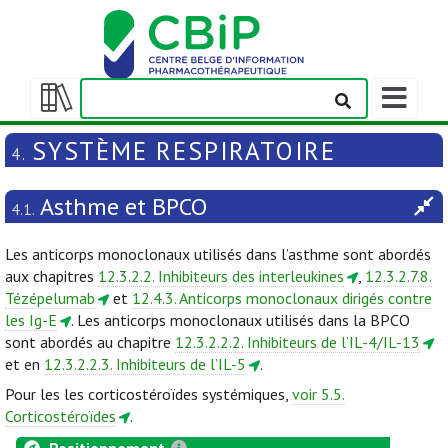
Afficher/m
la
Afficher/masquer
barre
la
SYSTÈME RESPIRATOIRE
4.
de
table
navigation
des
Asthme et BPCO
matières
4.1.
Les anticorps monoclonaux utilisés dans l’asthme sont abordés
aux chapitres
12.3.2.2. Inhibiteurs des interleukines
,
12.3.2.7.8.
Tézépelumab
et
12.4.3. Anticorps monoclonaux dirigés contre
les Ig-E
. Les anticorps monoclonaux utilisés dans la BPCO
sont abordés au chapitre
12.3.2.2.2. Inhibiteurs de l’IL-4/IL-13
et en
12.3.2.2.3. Inhibiteurs de l’IL-5
.
Pour les les corticostéroïdes systémiques,
voir 5.5.
Corticostéroïdes
.