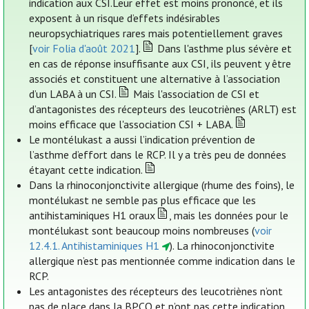
indication aux CSI.Leur effet est moins prononcé, et ils
exposent à un risque d’effets indésirables
neuropsychiatriques rares mais potentiellement graves
[
voir Folia d'août 2021
].
Dans l'asthme plus sévère et
en cas de réponse insuffisante aux CSI, ils peuvent y être
associés et constituent une alternative à l’association
d’un LABA à un CSI.
Mais l'association de CSI et
d’antagonistes des récepteurs des leucotriènes (ARLT) est
moins efficace que l'association CSI + LABA.
Le montélukast a aussi l’indication prévention de
l’asthme d’effort dans le RCP. Il y a très peu de données
étayant cette indication.
Dans la rhinoconjonctivite allergique (rhume des foins), le
montélukast ne semble pas plus efficace que les
antihistaminiques H1 oraux
, mais les données pour le
montélukast sont beaucoup moins nombreuses (
voir
12.4.1. Antihistaminiques H1
). La rhinoconjonctivite
allergique n’est pas mentionnée comme indication dans le
RCP.
Les antagonistes des récepteurs des leucotriènes n’ont
pas de place dans la BPCO et n’ont pas cette indication