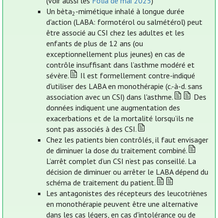
(voir aussi les
Folia de mai 2025
)
Un bèta
-mimétique inhalé à longue durée
2
d'action (LABA: formotérol ou salmétérol) peut
être associé au CSI chez les adultes et les
enfants de plus de 12 ans (ou
exceptionnellement plus jeunes) en cas de
contrôle insuffisant dans l’asthme modéré et
sévère.
Il est formellement contre-indiqué
d'utiliser des LABA en monothérapie (c.-à-d. sans
association avec un CSI) dans l'asthme.
Des
données indiquent une augmentation des
exacerbations et de la mortalité lorsqu’ils ne
sont pas associés à des CSI.
Chez les patients bien contrôlés, il faut envisager
de diminuer la dose du traitement combiné.
L’arrêt complet d’un CSI n’est pas conseillé. La
décision de diminuer ou arrêter le LABA dépend du
schéma de traitement du patient.
Les antagonistes des récepteurs des leucotriènes
en monothérapie peuvent être une alternative
dans les cas légers, en cas d'intolérance ou de