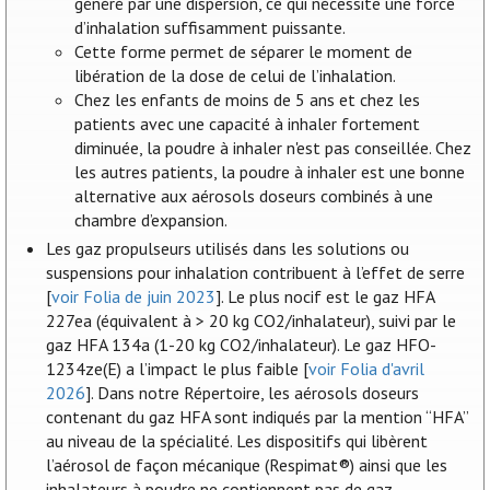
généré par une dispersion, ce qui nécessite une force
d’inhalation suffisamment puissante.
Cette forme permet de séparer le moment de
libération de la dose de celui de l’inhalation.
Chez les enfants de moins de 5 ans et chez les
patients avec une capacité à inhaler fortement
diminuée, la poudre à inhaler n'est pas conseillée. Chez
les autres patients, la poudre à inhaler est une bonne
alternative aux aérosols doseurs combinés à une
chambre d’expansion.
Les gaz propulseurs utilisés dans les solutions ou
suspensions pour inhalation contribuent à l’effet de serre
[
voir Folia de juin 2023
]. Le plus nocif est le gaz HFA
227ea (équivalent à > 20 kg CO2/inhalateur), suivi par le
gaz HFA 134a (1-20 kg CO2/inhalateur). Le gaz HFO-
1234ze(E) a l’impact le plus faible [
voir Folia d'avril
2026
]. Dans notre Répertoire, les aérosols doseurs
contenant du gaz HFA sont indiqués par la mention “HFA”
au niveau de la spécialité. Les dispositifs qui libèrent
l’aérosol de façon mécanique (Respimat®) ainsi que les
inhalateurs à poudre ne contiennent pas de gaz