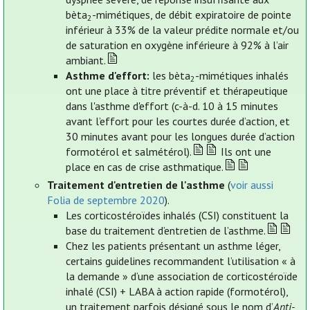
bèta
-mimétiques, de débit expiratoire de pointe
2
inférieur à 33% de la valeur prédite normale et/ou
de saturation en oxygène inférieure à 92% à l’air
ambiant.
Asthme d'effort:
les bèta
-mimétiques inhalés
2
ont une place à titre préventif et thérapeutique
dans l'asthme d'effort (c-à-d. 10 à 15 minutes
avant l’effort pour les courtes durée d’action, et
30 minutes avant pour les longues durée d’action
formotérol et salmétérol).
Ils ont une
place en cas de crise asthmatique.
Traitement d'entretien de l'asthme
(
voir aussi
Folia de septembre 2020
).
Les corticostéroïdes inhalés (CSI) constituent la
base du traitement d’entretien de l’asthme.
Chez les patients présentant un asthme léger,
certains guidelines recommandent l’utilisation « à
la demande » d’une association de corticostéroïde
inhalé (CSI) + LABA à action rapide (formotérol),
un traitement parfois désigné sous le nom d’
Anti-