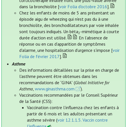
corticothérapie inhalée n’ont une plus-value avérée
dans la bronchiolite [
voir Folia d'octobre 2016
].
Chez les enfants de moins de 5 ans présentant un
épisode aigu de wheezing qui n'est pas du à une
bronchiolite, des bronchodilatateurs par voie inhalée
sont toujours indiqués. Un bèta
-mimétique à courte
2
durée d’action est utilisé.
En l’absence de
réponse ou en cas d’apparition de symptômes
d’alarme, une hospitalisation d’urgence s’impose [
voir
Folia de février 2017
].
Asthme
Des informations détaillées sur la prise en charge de
l'asthme peuvent être obtenues dans les
recommandations de “GINA” (
Global Initiative for
Asthma
,
www.ginasthma.com
).
Vaccinations recommandées par le Conseil Supérieur
de la Santé (CSS):
Vaccination contre l’influenza chez les enfants à
partir de 6 mois et les adultes présentant un
asthme sévère (
voir 12.1.1.5. Vaccin contre
l'influenza
).