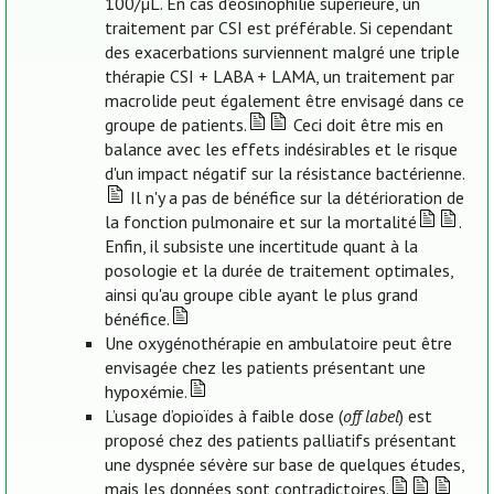
100/µL. En cas d’éosinophilie supérieure, un
traitement par CSI est préférable. Si cependant
des exacerbations surviennent malgré une triple
thérapie CSI + LABA + LAMA, un traitement par
macrolide peut également être envisagé dans ce
groupe de patients.
Ceci doit être mis en
balance avec les effets indésirables et le risque
d'un impact négatif sur la résistance bactérienne.
Il n'y a pas de bénéfice sur la détérioration de
la fonction pulmonaire et sur la mortalité
.
Enfin, il subsiste une incertitude quant à la
posologie et la durée de traitement optimales,
ainsi qu'au groupe cible ayant le plus grand
bénéfice.
Une oxygénothérapie en ambulatoire peut être
envisagée chez les patients présentant une
hypoxémie.
L’usage d’opioïdes à faible dose (
off label
) est
proposé chez des patients palliatifs présentant
une dyspnée sévère sur base de quelques études,
mais les données sont contradictoires.