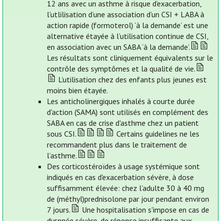
12 ans avec un asthme à risque d’exacerbation,
l’utlilisation d’une association d’un CSI + LABA à
action rapide (formoterol) ‘à la demande’ est une
alternative étayée à l’utilisation continue de CSI,
en association avec un SABA ‘à la demande’.
Les résultats sont cliniquement équivalents sur le
contrôle des symptômes et la qualité de vie.
L’utilisation chez des enfants plus jeunes est
moins bien étayée.
Les anticholinergiques inhalés à courte durée
d'action (SAMA) sont utilisés en complément des
SABA en cas de crise d'asthme chez un patient
sous CSI.
Certains guidelines ne les
recommandent plus dans le traitement de
l’asthme.
Des corticostéroïdes à usage systémique sont
indiqués en cas d'exacerbation sévère, à dose
suffisamment élevée: chez l’adulte 30 à 40 mg
de (méthyl)prednisolone par jour pendant environ
7 jours.
Une hospitalisation s'impose en cas de
dyspnée sévère, de réponse insuffisante aux