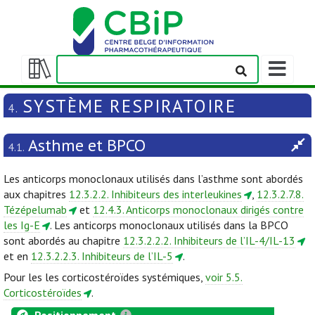
Afficher/m
la
Afficher/masquer
barre
la
SYSTÈME RESPIRATOIRE
4.
de
table
navigation
des
Asthme et BPCO
matières
4.1.
Les anticorps monoclonaux utilisés dans l’asthme sont abordés
aux chapitres
12.3.2.2. Inhibiteurs des interleukines
,
12.3.2.7.8.
Tézépelumab
et
12.4.3. Anticorps monoclonaux dirigés contre
les Ig-E
. Les anticorps monoclonaux utilisés dans la BPCO
sont abordés au chapitre
12.3.2.2.2. Inhibiteurs de l’IL-4/IL-13
et en
12.3.2.2.3. Inhibiteurs de l’IL-5
.
Pour les les corticostéroïdes systémiques,
voir 5.5.
Corticostéroïdes
.