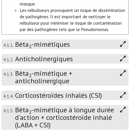
masque.
Les nébuliseurs provoquent un risque de dissémination
de pathogènes. Il est important de nettoyer le
nébuliseur pour minimiser le risque de contamination
par des pathogènes tels que le Pseudomonas.
Bèta
-mimétiques
4.1.1.
2
Anticholinergiques
4.1.2.
Bèta
-mimétique +
4.1.3.
2
anticholinergique
Corticostéroïdes inhalés (CSI)
4.1.4.
Bèta
-mimétique à longue durée
4.1.5.
2
d'action + corticostéroïde inhalé
(LABA + CSI)