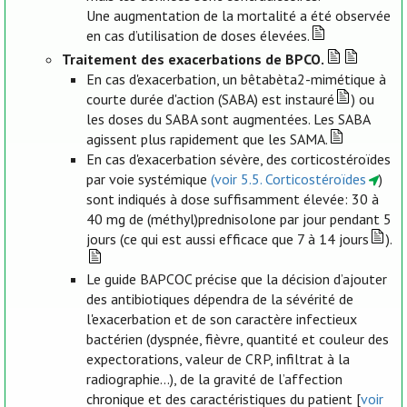
Une augmentation de la mortalité a été observée
en cas d’utilisation de doses élevées.
Traitement des exacerbations de BPCO.
En cas d'exacerbation, un bêtabèta2-mimétique à
courte durée d'action (SABA) est instauré
) ou
les doses du SABA sont augmentées. Les SABA
agissent plus rapidement que les SAMA.
En cas d'exacerbation sévère, des corticostéroïdes
par voie systémique
(voir 5.5. Corticostéroïdes
)
sont indiqués à dose suffisamment élevée: 30 à
40 mg de (méthyl)prednisolone par jour pendant 5
jours (ce qui est aussi efficace que 7 à 14 jours
).
Le guide BAPCOC précise que la décision d’ajouter
des antibiotiques dépendra de la sévérité de
l'exacerbation et de son caractère infectieux
bactérien (dyspnée, fièvre, quantité et couleur des
expectorations, valeur de CRP, infiltrat à la
radiographie...), de la gravité de l’affection
chronique et des caractéristiques du patient [
voir