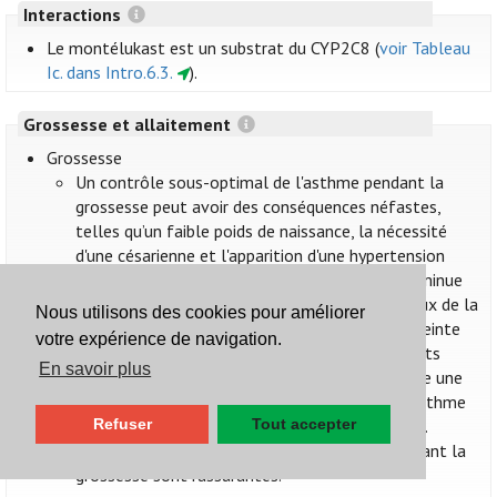
Interactions
Le montélukast est un substrat du CYP2C8 (
voir Tableau
Ic. dans Intro.6.3.
).
Grossesse et allaitement
Grossesse
Un contrôle sous-optimal de l'asthme pendant la
grossesse peut avoir des conséquences néfastes,
telles qu’un faible poids de naissance, la nécessité
d'une césarienne et l'apparition d'une hypertension
gravidique. Un contrôle adéquat de l'asthme diminue
probablement ces risques. Les principes généraux de la
Nous utilisons des cookies pour améliorer
prise en charge de l'asthme chez la femme enceinte
votre expérience de navigation.
ne diffèrent pas de ceux chez les autres patients
En savoir plus
asthmatiques. Une exacerbation aiguë nécessite une
prise en charge en urgence tant pour traiter l’asthme
Refuser
Tout accepter
de la patiente que pour éviter l'hypoxie fœtale.
Les données d’utilisation du montélukast pendant la
grossesse sont rassurantes.