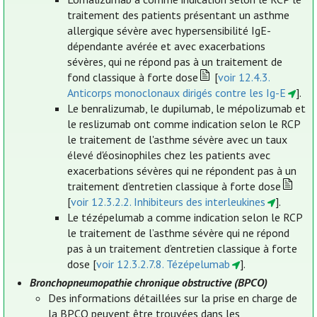
traitement des patients présentant un asthme
allergique sévère avec hypersensibilité IgE-
dépendante avérée et avec exacerbations
sévères, qui ne répond pas à un traitement de
fond classique à forte dose
[
voir 12.4.3.
Anticorps monoclonaux dirigés contre les Ig-E
].
Le benralizumab, le dupilumab, le mépolizumab et
le reslizumab ont comme indication selon le RCP
le traitement de l'asthme sévère avec un taux
élevé d'éosinophiles chez les patients avec
exacerbations sévères qui ne répondent pas à un
traitement d’entretien classique à forte dose
[
voir 12.3.2.2. Inhibiteurs des interleukines
].
Le tézépelumab a comme indication selon le RCP
le traitement de l’asthme sévère qui ne répond
pas à un traitement d’entretien classique à forte
dose [
voir 12.3.2.7.8. Tézépelumab
].
Bronchopneumopathie chronique obstructive (BPCO)
Des informations détaillées sur la prise en charge de
la BPCO peuvent être trouvées dans les