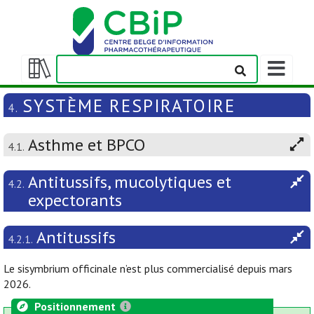
Afficher/m
la
Afficher/masquer
barre
la
SYSTÈME RESPIRATOIRE
4.
de
table
navigation
des
Asthme et BPCO
matières
4.1.
Antitussifs, mucolytiques et
4.2.
expectorants
Antitussifs
4.2.1.
Le sisymbrium officinale n’est plus commercialisé depuis mars
2026.
Positionnement