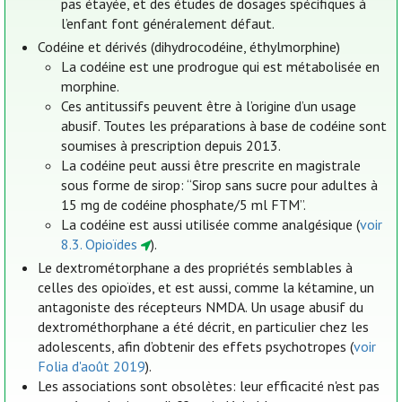
pas étayée, et des études de dosages spécifiques à
l’enfant font généralement défaut.
Codéine et dérivés (dihydrocodéine, éthylmorphine)
La codéine est une prodrogue qui est métabolisée en
morphine.
Ces antitussifs peuvent être à l’origine d’un usage
abusif. Toutes les préparations à base de codéine sont
soumises à prescription depuis 2013.
La codéine peut aussi être prescrite en magistrale
sous forme de sirop: “Sirop sans sucre pour adultes à
15 mg de codéine phosphate/5 ml FTM”.
La codéine est aussi utilisée comme analgésique (
voir
8.3. Opioïdes
).
Le dextrométorphane a des propriétés semblables à
celles des opioïdes, et est aussi, comme la kétamine, un
antagoniste des récepteurs NMDA. Un usage abusif du
dextrométhorphane a été décrit, en particulier chez les
adolescents, afin d’obtenir des effets psychotropes (
voir
Folia d'août 2019
).
Les associations sont obsolètes: leur efficacité n'est pas