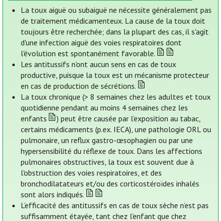
La toux aiguë ou subaiguë ne nécessite généralement pas
de traitement médicamenteux. La cause de la toux doit
toujours être recherchée; dans la plupart des cas, il s'agit
d'une infection aiguë des voies respiratoires dont
l'évolution est spontanément favorable.
Les antitussifs n’ont aucun sens en cas de toux
productive, puisque la toux est un mécanisme protecteur
en cas de production de sécrétions.
La toux chronique (> 8 semaines chez les adultes et toux
quotidienne pendant au moins 4 semaines chez les
enfants
) peut être causée par l’exposition au tabac,
certains médicaments (p.ex. IECA), une pathologie ORL ou
pulmonaire, un reflux gastro-œsophagien ou par une
hypersensibilité du réflexe de toux. Dans les affections
pulmonaires obstructives, la toux est souvent due à
l'obstruction des voies respiratoires, et des
bronchodilatateurs et/ou des corticostéroïdes inhalés
sont alors indiqués.
L’efficacité des antitussifs en cas de toux sèche n’est pas
suffisamment étayée, tant chez l'enfant que chez