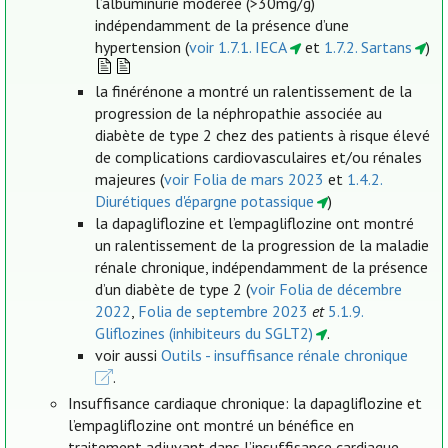
l’albuminurie modérée (>30mg/g)
indépendamment de la présence d’une
hypertension (
voir 1.7.1. IECA
et
1.7.2. Sartans
)
la finérénone a montré un ralentissement de la
progression de la néphropathie associée au
diabète de type 2 chez des patients à risque élevé
de complications cardiovasculaires et/ou rénales
majeures (
voir Folia de mars 2023
et
1.4.2.
Diurétiques d'épargne potassique
)
la dapagliflozine et l’empagliflozine ont montré
un ralentissement de la progression de la maladie
rénale chronique, indépendamment de la présence
d’un diabète de type 2 (
voir Folia de décembre
2022
,
Folia de septembre 2023
et
5.1.9.
Gliflozines (inhibiteurs du SGLT2)
.
voir aussi
Outils - insuffisance rénale chronique
.
Insuffisance cardiaque chronique: la dapagliflozine et
l’empagliflozine ont montré un bénéfice en
traitement adjuvant dans l’insuffisance cardiaque