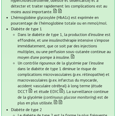
hypercholestérolémie, obésité et sédentarité) et à
détecter et traiter rapidement les complications est au
moins aussi importante.
L'hémoglobine glycosylée (HbA1c) est exprimée en
pourcentage de l'hémoglobine totale ou en mmol/mol.
Diabète de type 1
Dans le diabète de type 1, la production d'insuline est
effondrée, et une insulinothérapie intensive s'impose
immédiatement, que ce soit par des injections
multiples, ou une perfusion sous-cutanée continue au
moyen d'une pompe à insuline.
Un contrôle rigoureux de la glycémie par l'insuline
dans le diabète de type 1 diminue le risque de
complications microvasculaires (p.ex. rétinopathie) et
macrovasculaires (p.ex. infarctus du myocarde,
accident vasculaire cérébral) à long terme (étude
DCCT
et étude EDIC
). La surveillance continue
de la glycémie (
continuous glucose monitoring
) est de
plus en plus utilisée.
Diabète de type 2
Le diabète de type 2 est la forme la plus fréquente