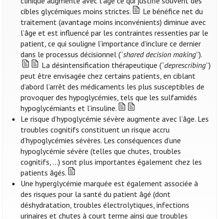
clinique augmente avec l’âge ce qui justifie souvent des
cibles glycémiques moins strictes.
Le bénéfice net du
traitement (avantage moins inconvénients) diminue avec
l’âge et est influencé par les contraintes ressenties par le
patient, ce qui souligne l’importance d’inclure ce dernier
dans le processus décisionnel (“
shared decision making
”).
La désintensification thérapeutique (“
deprescribing
”)
peut être envisagée chez certains patients, en ciblant
d’abord l’arrêt des médicaments les plus susceptibles de
provoquer des hypoglycémies, tels que les sulfamidés
hypoglycémiants et l’insuline.
Le risque d’hypoglycémie sévère augmente avec l’âge. Les
troubles cognitifs constituent un risque accru
d’hypoglycémies sévères. Les conséquences d’une
hypoglycémie sévère (telles que chutes, troubles
cognitifs, …) sont plus importantes également chez les
patients âgés.
Une hyperglycémie marquée est également associée à
des risques pour la santé du patient âgé (dont
déshydratation, troubles électrolytiques, infections
urinaires et chutes à court terme ainsi que troubles