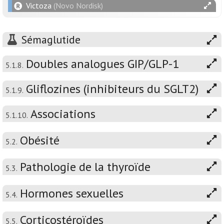
Victoza
(Novo Nordisk)
Sémaglutide
Doubles analogues GIP/GLP-1
5.1.8.
Gliflozines (inhibiteurs du SGLT2)
5.1.9.
Associations
5.1.10.
Obésité
5.2.
Pathologie de la thyroïde
5.3.
Hormones sexuelles
5.4.
Corticostéroïdes
5.5.