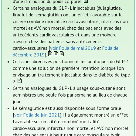
d'une diminution du poids corporel.
Certains analogues du GLP-1 injectables (dulaglutide,
liraglutide, sémaglutide) ont un effet favorable sur le
critère combiné mortalité cardiovasculaire, infarctus non
mortel et AVC non mortel chez des patients avec des
antécédents cardiovasculaires et dans une moindre
mesure chez des patients sans antécédents
cardiovasculaires [
voir Folia de mai 2019
et
Folia de
décembre 2019
].
Certaines directives positionnent les analogues du GLP-1
comme une solution de première intention lorsque l’on
envisage un traitement injectable dans le diabète de type
2.
Certains analogues du GLP-1 à usage sous-cutané sont
administrés une seule fois par semaine au lieu de chaque
jour.
Le sémaglutide est aussi disponible sous forme orale
[
voir Folia de juin 2021
]. Il a également montré un effet
favorable sur un critère combiné mortalité
cardiovasculaire, infarctus non mortel et AVC non mortel
chez des patients à haut risque cardiovasculaire (voir