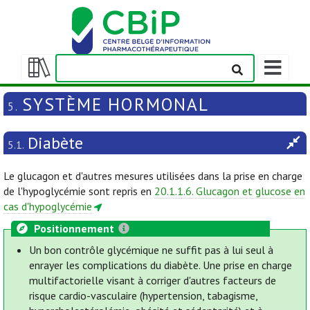
Afficher/m
la
Afficher/masquer
barre
la
SYSTÈME HORMONAL
5.
de
table
navigation
des
Diabète
matières
5.1.
Le glucagon et d'autres mesures utilisées dans la prise en charge
de l'hypoglycémie sont repris en
20.1.1.6. Glucagon et glucose en
cas d'hypoglycémie
Positionnement
Un bon contrôle glycémique ne suffit pas à lui seul à
enrayer les complications du diabète. Une prise en charge
multifactorielle visant à corriger d'autres facteurs de
risque cardio-vasculaire (hypertension, tabagisme,