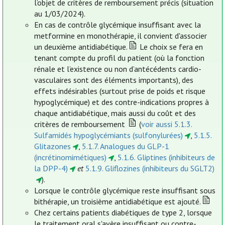
l’objet de critères de remboursement précis (situation
au 1/03/2024).
En cas de contrôle glycémique insuffisant avec la
metformine en monothérapie, il convient d'associer
un deuxième antidiabétique.
Le choix se fera en
tenant compte du profil du patient (où la fonction
rénale et l’existence ou non d’antécédents cardio-
vasculaires sont des éléments importants), des
effets indésirables (surtout prise de poids et risque
hypoglycémique) et des contre-indications propres à
chaque antidiabétique, mais aussi du coût et des
critères de remboursement
(
voir aussi 5.1.3.
Sulfamidés hypoglycémiants (sulfonylurées)
,
5.1.5.
Glitazones
,
5.1.7. Analogues du GLP-1
(incrétinomimétiques)
,
5.1.6. Gliptines (inhibiteurs de
la DPP-4)
et
5.1.9. Gliflozines (inhibiteurs du SGLT2)
).
Lorsque le contrôle glycémique reste insuffisant sous
bithérapie, un troisième antidiabétique est ajouté.
Chez certains patients diabétiques de type 2, lorsque
le traitement oral s'avère insuffisant ou contre-