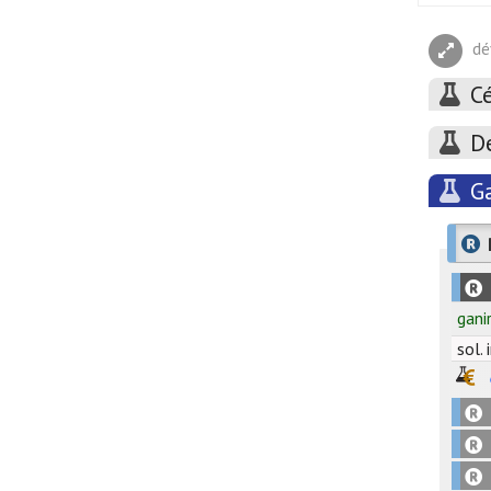
dé
Cé
D
Ga
gani
sol. 