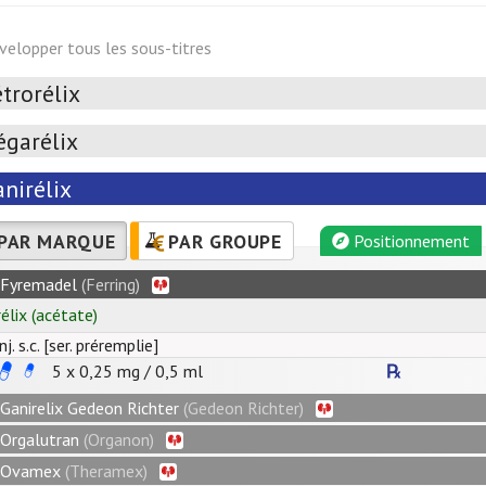
velopper tous les sous-titres
trorélix
égarélix
nirélix
PAR MARQUE
PAR GROUPE
Positionnement
Fyremadel
(Ferring)
rélix
(acétate)
inj. s.c. [ser. préremplie]
5 x
0,25
mg
/
0,5
ml
Ganirelix Gedeon Richter
(Gedeon Richter)
Orgalutran
(Organon)
Ovamex
(Theramex)