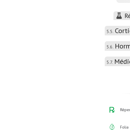
R
Cort
5.5.
Horm
5.6.
Médi
5.7.
Réper
Folia