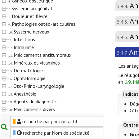
Gynéco-obstétrique
6.
An
5.4.4.
Système urogénital
7.
Douleur et fièvre
8.
An
5.4.5.
Pathologies ostéo-articulaires
9.
Système nerveux
10.
An
5.4.6.
Infections
11.
Immunité
12.
An
5.4.7.
Médicaments antitumoraux
13.
Minéraux et vitamines
14.
Les antago
Dermatologie
15.
Le rélugol
Ophtalmologie
16.
en
6.9. M
Oto-Rhino-Laryngologie
17.
Anesthésie
Indica
18.
Agents de diagnostic
19.
Déga
Médicaments divers
Cétr
20.
recherche par principe actif
Contre
recherche par Nom de spécialité
Gro