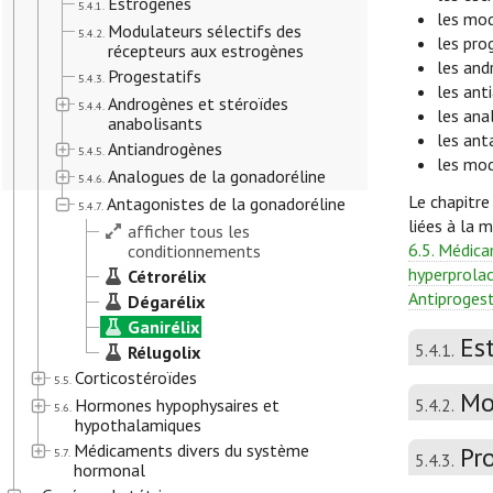
Estrogènes
5.4.1.
les mod
Modulateurs sélectifs des
5.4.2.
les pro
récepteurs aux estrogènes
les and
Progestatifs
5.4.3.
les ant
Androgènes et stéroïdes
5.4.4.
les ana
anabolisants
les ant
Antiandrogènes
5.4.5.
les mod
Analogues de la gonadoréline
5.4.6.
Le chapitre
Antagonistes de la gonadoréline
5.4.7.
liées à la 
afficher tous les
6.5. Médica
conditionnements
hyperprola
Cétrorélix
Antiprogest
Dégarélix
Ganirélix
Es
5.4.1.
Rélugolix
Corticostéroïdes
5.5.
Mo
Hormones hypophysaires et
5.4.2.
5.6.
hypothalamiques
Médicaments divers du système
Pr
5.7.
5.4.3.
hormonal