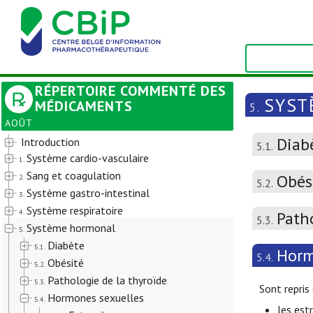
RÉPERTOIRE COMMENTÉ DES
SYST
MÉDICAMENTS
5.
AOÛT
Diab
Introduction
5.1.
Système cardio-vasculaire
1.
Sang et coagulation
Obés
2.
5.2.
Système gastro-intestinal
3.
Système respiratoire
4.
Path
5.3.
Système hormonal
5.
Diabète
5.1.
Horm
5.4.
Obésité
5.2.
Pathologie de la thyroïde
5.3.
Sont repris
Hormones sexuelles
5.4.
les est