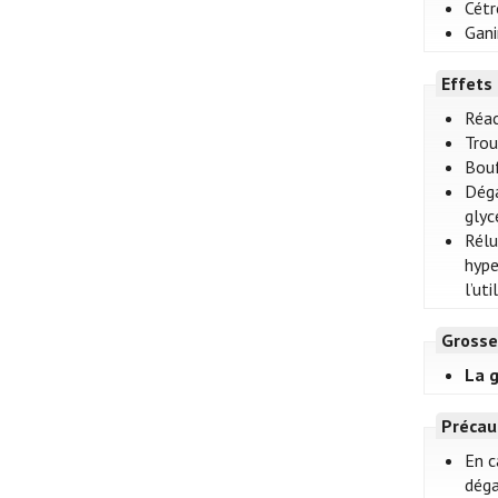
Cétr
Gani
Effets
Réac
Trou
Bouf
Déga
glyc
Rélu
hype
l’ut
Grosse
La g
Précau
En c
déga