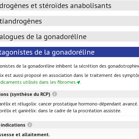
drogènes et stéroïdes anabolisants
tiandrogènes
alogues de la gonadoréline
tagonistes de la gonadoréline
nistes de la gonadoréline inhibent la sécrétion des gonadotrophines
ix est aussi proposé en association dans le traitement des symptôme
édicaments utilisés dans les fibromes
.
tions (synthèse du RCP)
rélix et rélugolix: cancer prostatique hormono-dépendant avancé.
orélix et ganirélix: dans le cadre de la procréation assistée.
-indications
ssesse et allaitement.