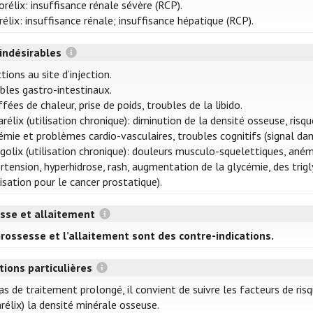
orélix: insuffisance rénale sévère (RCP).
rélix: insuffisance rénale; insuffisance hépatique (RCP).
 indésirables
tions au site d’injection.
bles gastro-intestinaux.
fées de chaleur, prise de poids, troubles de la libido.
rélix (utilisation chronique): diminution de la densité osseuse, risq
émie et problèmes cardio-vasculaires, troubles cognitifs (signal dans
golix (utilisation chronique): douleurs musculo-squelettiques, aném
rtension, hyperhidrose, rash, augmentation de la glycémie, des trigl
ilisation pour le cancer prostatique).
sse et allaitement
rossesse et l’allaitement sont des contre-indications.
tions particulières
as de traitement prolongé, il convient de suivre les facteurs de risq
rélix) la densité minérale osseuse.