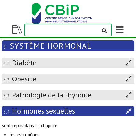
Afficher/m
la
Afficher/masquer
barre
la
SYSTÈME HORMONAL
5.
de
table
navigation
des
Diabète
matières
5.1.
Obésité
5.2.
Pathologie de la thyroïde
5.3.
Hormones sexuelles
5.4.
Sont repris dans ce chapitre:
les estrogènes