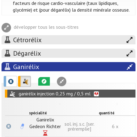
facteurs de risque cardio-vasculaire (taux lipidiques,
glycémie) et (pour dégarélix) la densité minérale osseuse.
développer tous les sous-titres
Cétrorélix
Dégarélix
Ganirélix
ganirélix injection 0,25 mg / 0,5 ml
spécialité
quantité
Ganirelix
sol. inj. s.c. [ser.
Gedeon Richter
6 x
préremplie]