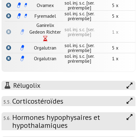
sol. inj. s.c. [ser.
Ovamex
5 x
préremplie]
sol. inj. s.c. [ser.
Fyremadel
5 x
préremplie]
Ganirelix
sol. inj. s.c. [ser.
Gedeon Richter
1 x
préremplie]
sol. inj. s.c. [ser.
Orgalutran
5 x
préremplie]
sol. inj. s.c. [ser.
Orgalutran
1 x
préremplie]
Rélugolix
Corticostéroïdes
5.5.
Hormones hypophysaires et
5.6.
hypothalamiques