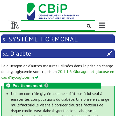
Afficher/m
la
Afficher/masquer
barre
la
SYSTÈME HORMONAL
5.
de
table
navigation
des
Diabète
matières
5.1.
Le glucagon et d'autres mesures utilisées dans la prise en charge
de l'hypoglycémie sont repris en
20.1.1.6. Glucagon et glucose en
cas d'hypoglycémie
Positionnement
Un bon contrôle glycémique ne suffit pas à lui seul à
enrayer les complications du diabète. Une prise en charge
multifactorielle visant à corriger d'autres facteurs de
risque cardio-vasculaire (hypertension, tabagisme,