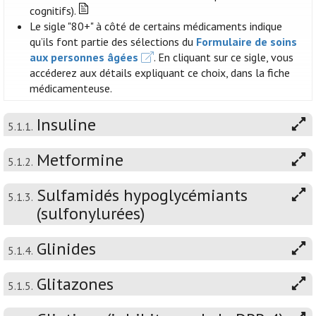
cognitifs).
Le sigle "80+" à côté de certains médicaments indique
qu’ils font partie des sélections du
Formulaire de soins
aux personnes âgées
. En cliquant sur ce sigle, vous
accéderez aux détails expliquant ce choix, dans la fiche
médicamenteuse.
Insuline
5.1.1.
Metformine
5.1.2.
Sulfamidés hypoglycémiants
5.1.3.
(sulfonylurées)
Glinides
5.1.4.
Glitazones
5.1.5.