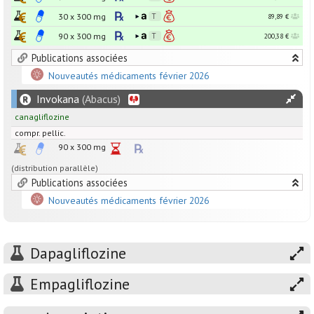
30 x
300
mg
89,89 €
90 x
300
mg
200,38 €
Publications associées
Nouveautés médicaments février 2026
Invokana
(Abacus)
canagliflozine
compr. pellic.
90 x
300
mg
(distribution parallèle)
Publications associées
Nouveautés médicaments février 2026
Dapagliflozine
Empagliflozine