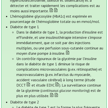
hypercholestérolémie, obésité et sédentarité) et à
détecter et traiter rapidement les complications est au
moins aussi importante.
L'hémoglobine glycosylée (HbA1c) est exprimée en
pourcentage de l'hémoglobine totale ou en mmol/mol.
Diabète de type 1
Dans le diabète de type 1, la production d'insuline est
effondrée, et une insulinothérapie intensive s'impose
immédiatement, que ce soit par des injections
multiples, ou une perfusion sous-cutanée continue au
moyen d'une pompe à insuline.
Un contrôle rigoureux de la glycémie par l'insuline
dans le diabète de type 1 diminue le risque de
complications microvasculaires (p.ex. rétinopathie) et
macrovasculaires (p.ex. infarctus du myocarde,
accident vasculaire cérébral) à long terme (étude
DCCT
et étude EDIC
). La surveillance continue
de la glycémie (
continuous glucose monitoring
) est de
plus en plus utilisée.
Diabète de type 2
Le diabète de type 2 est la forme la plus fréquente