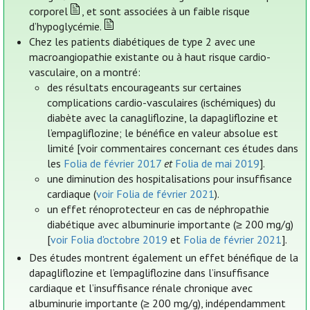
corporel
, et sont associées à un faible risque
d’hypoglycémie.
Chez les patients diabétiques de type 2 avec une
macroangiopathie existante ou à haut risque cardio-
vasculaire, on a montré:
des résultats encourageants sur certaines
complications cardio-vasculaires (ischémiques) du
diabète avec la canagliflozine, la dapagliflozine et
l’empagliflozine; le bénéfice en valeur absolue est
limité [voir commentaires concernant ces études dans
les
Folia de février 2017
et
Folia de mai 2019
].
une diminution des hospitalisations pour insuffisance
cardiaque (
voir Folia de février 2021
).
un effet rénoprotecteur en cas de néphropathie
diabétique avec albuminurie importante (≥ 200 mg/g)
[
voir Folia d'octobre 2019
et
Folia de février 2021
].
Des études montrent également un effet bénéfique de la
dapagliflozine et l’empagliflozine dans l’insuffisance
cardiaque et l’insuffisance rénale chronique avec
albuminurie importante (≥ 200 mg/g), indépendamment