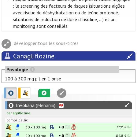
: le screening des facteurs de risques (situations aigües
avec risque de déshydratation ou de jeûne prolongé,
situations de réduction de dose d’insuline, …) et un
monitoring sont conseillés.
développer tous les sous-titres
Canagliflozine
Posologie
100 à 300 mg p.j. en 1 prise
Invokana
(Menarini)
canagliflozine
compr. pellic.
30 x
100
mg
62,95 €
90 x
100
mg
137,25 €