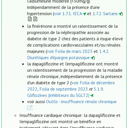
l’albuminurie modérée (>30mg/g)
indépendamment de la présence d’une
hypertension (
voir 1.7.1. IECA
et
1.7.2. Sartans
)
la finérénone a montré un ralentissement de la
progression de la néphropathie associée au
diabète de type 2 chez des patients à risque élevé
de complications cardiovasculaires et/ou rénales
majeures (
voir Folia de mars 2023
et
1.4.2.
Diurétiques d'épargne potassique
)
la dapagliflozine et l’empagliflozine ont montré
un ralentissement de la progression de la maladie
rénale chronique, indépendamment de la présence
d’un diabète de type 2 (
voir Folia de décembre
2022
,
Folia de septembre 2023
et
5.1.9.
Gliflozines (inhibiteurs du SGLT2)
.
voir aussi
Outils - insuffisance rénale chronique
.
Insuffisance cardiaque chronique: la dapagliflozine et
l’empagliflozine ont montré un bénéfice en
traitement adjuvant dans l’insuffisance cardiaque