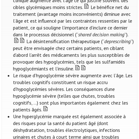
clinique augmente avec l’âge ce qui justifie souvent des
cibles glycémiques moins strictes.
Le bénéfice net du
traitement (avantage moins inconvénients) diminue avec
l’âge et est influencé par les contraintes ressenties par le
patient, ce qui souligne l’importance d’inclure ce dernier
dans le processus décisionnel (“
shared decision making
”).
La désintensification thérapeutique (“
deprescribing
”)
peut être envisagée chez certains patients, en ciblant
d’abord l’arrêt des médicaments les plus susceptibles de
provoquer des hypoglycémies, tels que les sulfamidés
hypoglycémiants et l’insuline.
Le risque d’hypoglycémie sévère augmente avec l’âge. Les
troubles cognitifs constituent un risque accru
d’hypoglycémies sévères. Les conséquences d’une
hypoglycémie sévère (telles que chutes, troubles
cognitifs, …) sont plus importantes également chez les
patients âgés.
Une hyperglycémie marquée est également associée à
des risques pour la santé du patient âgé (dont
déshydratation, troubles électrolytiques, infections
urinaires et chutes à court terme ainsi que troubles