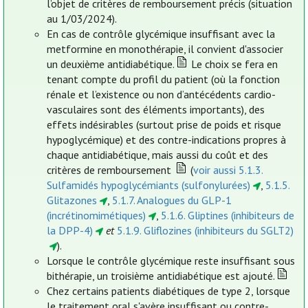
l’objet de critères de remboursement précis (situation
au 1/03/2024).
En cas de contrôle glycémique insuffisant avec la
metformine en monothérapie, il convient d'associer
un deuxième antidiabétique.
Le choix se fera en
tenant compte du profil du patient (où la fonction
rénale et l’existence ou non d’antécédents cardio-
vasculaires sont des éléments importants), des
effets indésirables (surtout prise de poids et risque
hypoglycémique) et des contre-indications propres à
chaque antidiabétique, mais aussi du coût et des
critères de remboursement
(
voir aussi 5.1.3.
Sulfamidés hypoglycémiants (sulfonylurées)
,
5.1.5.
Glitazones
,
5.1.7. Analogues du GLP-1
(incrétinomimétiques)
,
5.1.6. Gliptines (inhibiteurs de
la DPP-4)
et
5.1.9. Gliflozines (inhibiteurs du SGLT2)
).
Lorsque le contrôle glycémique reste insuffisant sous
bithérapie, un troisième antidiabétique est ajouté.
Chez certains patients diabétiques de type 2, lorsque
le traitement oral s'avère insuffisant ou contre-