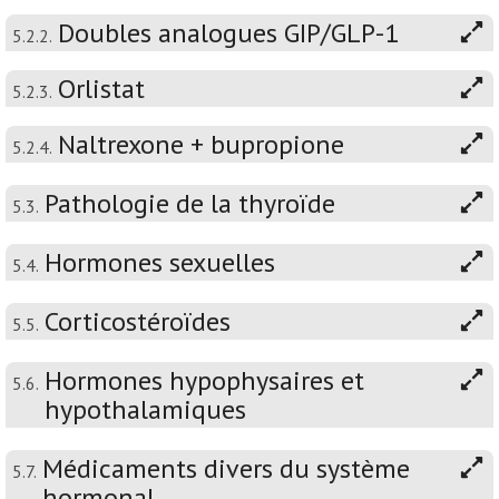
Doubles analogues GIP/GLP-1
5.2.2.
Orlistat
5.2.3.
Naltrexone + bupropione
5.2.4.
Pathologie de la thyroïde
5.3.
Hormones sexuelles
5.4.
Corticostéroïdes
5.5.
Hormones hypophysaires et
5.6.
hypothalamiques
Médicaments divers du système
5.7.
hormonal