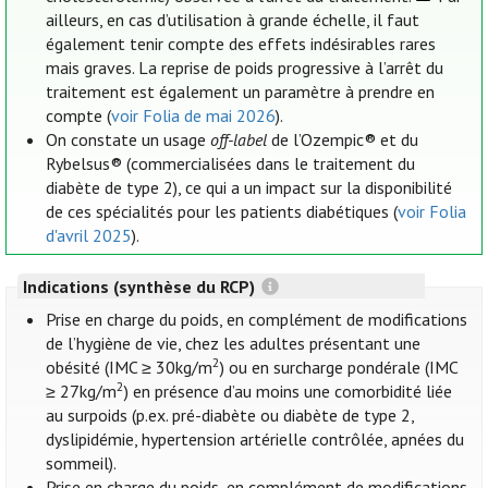
ailleurs, en cas d’utilisation à grande échelle, il faut
également tenir compte des effets indésirables rares
mais graves. La reprise de poids progressive à l’arrêt du
traitement est également un paramètre à prendre en
compte (
voir Folia de mai 2026
).
On constate un usage
off-label
de l’Ozempic® et du
Rybelsus® (commercialisées dans le traitement du
diabète de type 2), ce qui a un impact sur la disponibilité
de ces spécialités pour les patients diabétiques (
voir Folia
d'avril 2025
).
Indications (synthèse du RCP)
Prise en charge du poids, en complément de modifications
de l’hygiène de vie, chez les adultes présentant une
2
obésité (IMC ≥ 30kg/m
) ou en surcharge pondérale (IMC
2
≥ 27kg/m
) en présence d’au moins une comorbidité liée
au surpoids (p.ex. pré-diabète ou diabète de type 2,
dyslipidémie, hypertension artérielle contrôlée, apnées du
sommeil).
Prise en charge du poids, en complément de modifications