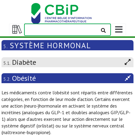
Afficher/m
la
Afficher/masquer
barre
la
SYSTÈME HORMONAL
5.
de
table
navigation
des
Diabète
matières
5.1.
Obésité
5.2.
Les médicaments contre l’obésité sont répartis entre différentes
catégories, en fonction de leur mode d’action. Certains exercent
une action (neuro-)hormonale en activant le système des
incrétines (analogues du GLP-1 et doubles analogues GIP/GLP-
1) alors que d’autres exercent leur action directement sur le
système digestif (orlistat) ou sur le système nerveux central
(naltrexone-bupropione).