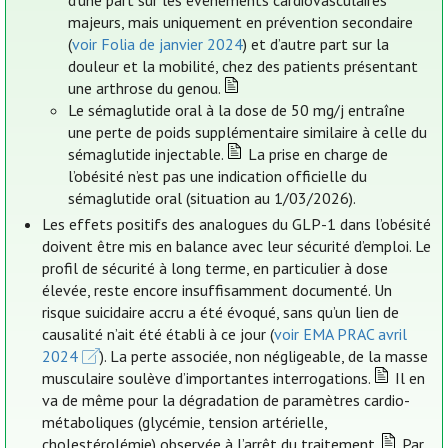
d’une part sur les événements cardiovasculaires
majeurs, mais uniquement en prévention secondaire
(
voir Folia de janvier 2024
) et d’autre part sur la
douleur et la mobilité, chez des patients présentant
une arthrose du genou.
Le sémaglutide oral à la dose de 50 mg/j entraîne
une perte de poids supplémentaire similaire à celle du
sémaglutide injectable.
La prise en charge de
l’obésité n’est pas une indication officielle du
sémaglutide oral (situation au 1/03/2026).
Les effets positifs des analogues du GLP-1 dans l’obésité
doivent être mis en balance avec leur sécurité d’emploi. Le
profil de sécurité à long terme, en particulier à dose
élevée, reste encore insuffisamment documenté. Un
risque suicidaire accru a été évoqué, sans qu’un lien de
causalité n’ait été établi à ce jour (
voir EMA PRAC avril
2024
). La perte associée, non négligeable, de la masse
musculaire soulève d’importantes interrogations.
Il en
va de même pour la dégradation de paramètres cardio-
métaboliques (glycémie, tension artérielle,
cholestérolémie) observée à l’arrêt du traitement.
Par