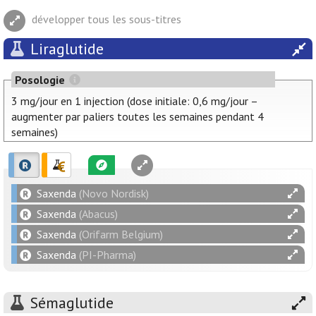
développer tous les sous-titres
Liraglutide
Posologie
3 mg/jour en 1 injection (dose initiale: 0,6 mg/jour –
augmenter par paliers toutes les semaines pendant 4
semaines)
Saxenda
(Novo Nordisk)
Saxenda
(Abacus)
Saxenda
(Orifarm Belgium)
Saxenda
(PI-Pharma)
Sémaglutide