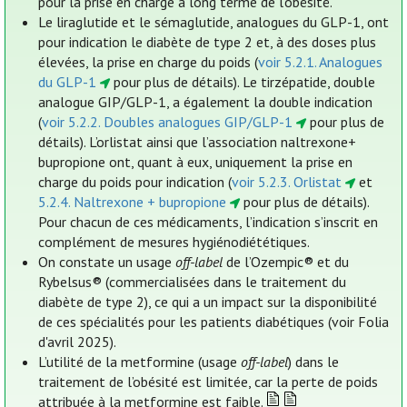
pour la prise en charge à long terme de l’obésité.
Le liraglutide et le sémaglutide, analogues du GLP-1, ont
pour indication le diabète de type 2 et, à des doses plus
élevées, la prise en charge du poids (
voir 5.2.1. Analogues
du GLP-1
pour plus de détails). Le tirzépatide, double
analogue GIP/GLP-1, a également la double indication
(
voir 5.2.2. Doubles analogues GIP/GLP-1
pour plus de
détails). L’orlistat ainsi que l’association naltrexone+
bupropione ont, quant à eux, uniquement la prise en
charge du poids pour indication (
voir 5.2.3. Orlistat
et
5.2.4. Naltrexone + bupropione
pour plus de détails).
Pour chacun de ces médicaments, l’indication s’inscrit en
complément de mesures hygiénodiététiques.
On constate un usage
off-label
de l’Ozempic® et du
Rybelsus® (commercialisées dans le traitement du
diabète de type 2), ce qui a un impact sur la disponibilité
de ces spécialités pour les patients diabétiques (voir Folia
d'avril 2025).
L’utilité de la metformine (usage
off-label
) dans le
traitement de l’obésité est limitée, car la perte de poids
attribuée à la metformine est faible.