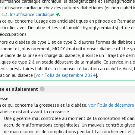
suffisance cardiaque chronique: la dapagliflozine et l’empaglifloz
insuffisance cardiaque chez des patients diabétiques (et non diabé
t
1.3. Insuffisance cardiaque
.
n ce qui concerne l’usage des antidiabétiques en période de Ramada
rticulier avec l’insuline et les sulfamidés hypoglycémiants) et de dé
réoccupations.
hors du diabète de type 1 et de type 2, d’autres formes de diabète 
tionnel et, plus rarement, MODY (maturity-onset diabete of the y
e cadre de la prise en charge du diabète, il existe un “Trajet de dém
iques de type 2 à un stade débutant de la maladie. Ce service, initié
ents prestataires habilités à dispenser l’éducation au diabète. Ains
ation au diabète [
voir Folia de septembre 2024
].
se et allaitement
esse:
 ce qui concerne la grossesse et le diabète,
voir Folia de décembr
iabète existant avant la grossesse
Une glycémie mal contrôlée au moment de la conception et dans
accru de malformations congénitales. Un mauvais contrôle glycémi
de macrosomie et de complications pendant l'accouchement et pe