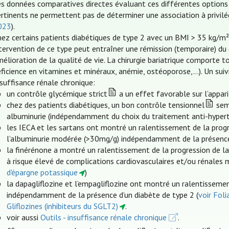
es données comparatives directes évaluant ces différentes options 
ertinents ne permettent pas de déterminer une association à privil
023
).
ez certains patients diabétiques de type 2 avec un BMI > 35 kg/m², 
tervention de ce type peut entraîner une rémission (temporaire) du 
élioration de la qualité de vie. La chirurgie bariatrique comporte
ficience en vitamines et minéraux, anémie, ostéoporose,…). Un suivi
suffisance rénale chronique:
un contrôle glycémique strict
a un effet favorable sur l’appari
chez des patients diabétiques, un bon contrôle tensionnel
semb
albuminurie (indépendamment du choix du traitement anti-hyper
les IECA et les sartans ont montré un ralentissement de la progr
l’albuminurie modérée (>30mg/g) indépendamment de la présence
la finérénone a montré un ralentissement de la progression de l
à risque élevé de complications cardiovasculaires et/ou rénales 
d'épargne potassique
)
la dapagliflozine et l’empagliflozine ont montré un ralentissemen
indépendamment de la présence d’un diabète de type 2 (
voir Fol
Gliflozines (inhibiteurs du SGLT2)
.
voir aussi
Outils - insuffisance rénale chronique
.