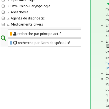
16.
Oto-Rhino-Laryngologie
17.
m
Anesthésie
18.
di
Agents de diagnostic
19.
ma
Médicaments divers
En
20.
la
recherche par principe actif
al
En
recherche par Nom de spécialité
va
in
h
(i
Lo
Ch
in
po
qu
(
la