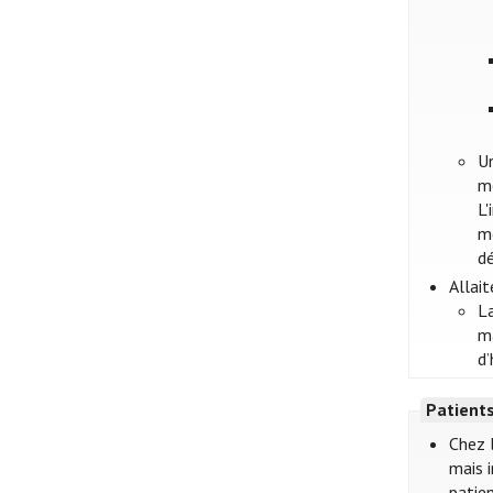
U
me
L
m
d
Allai
La
ma
d’
Patient
Chez 
mais 
patien