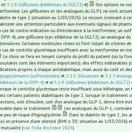
et
5.1.9. Gliflozines (inhibiteurs du SGLT2)
).
Ces options ne son
etformine. Les gliflozines et les analogues du GLP1 ne sont actue
abète de type 2 (situation au 1/03/2026). Le recours croissant à c
intenir une attention particulière aux éventuels signaux de pharma
 cas de contre-indication ou d'intolérance à la metformine, un sulfa
 DPP-4), une gliflozine (syn. inhibiteur de la SGLT2), un analogue
ternatives. Certaines molécules citées ici font l’objet de critères
 cas de contrôle glycémique insuffisant avec la metformine en mon
Le choix se fera en tenant compte du profil du patient (où la fonc
sculaires sont des éléments importants), des effets indésirables (
dications propres à chaque antidiabétique, mais aussi du coût et 
ypoglycémiants (sulfonylurées)
,
5.1.5. Glitazones
,
5.1.7. Analog
nhibiteurs de la DPP-4)
et
5.1.9. Gliflozines (inhibiteurs du SGLT2)
rsque le contrôle glycémique reste insuffisant sous bithérapie, un 
ez certains patients diabétiques de type 2, lorsque le traitement o
jections, soit d'insuline, soit d'un analogue du GLP-1, devra être 
ssible dans le traitement.
Les analogues du GLP-1, contrairem
e peu de risque d'hypoglycémie.
Dans le diabète de type 2, les
e.a.) en présence d’une obésité (BMI ≥ 30; situation au 1/03/2026)
 mutualité (
voir Folia d'octobre 2025
).