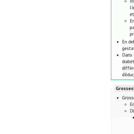
In
l’
e
E
pa
p
En de
gesta
Dans l
diabét
différ
d’éduc
Grosses
Gross
En
D