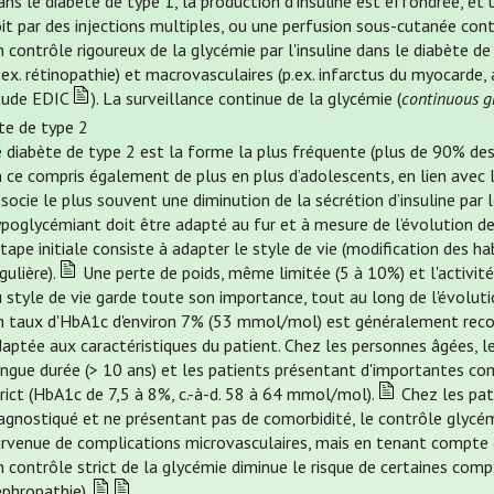
ns le diabète de type 1, la production d'insuline est effondrée, e
it par des injections multiples, ou une perfusion sous-cutanée con
 contrôle rigoureux de la glycémie par l'insuline dans le diabète d
.ex. rétinopathie) et macrovasculaires (p.ex. infarctus du myocarde
tude EDIC
). La surveillance continue de la glycémie (
continuous g
te de type 2
 diabète de type 2 est la forme la plus fréquente (plus de 90% des
 ce compris également de plus en plus d’adolescents, en lien avec 
socie le plus souvent une diminution de la sécrétion d’insuline par 
poglycémiant doit être adapté au fur et à mesure de l’évolution d
étape initiale consiste à adapter le style de vie (modification des h
gulière).
Une perte de poids, même limitée (5 à 10%) et l'activit
 style de vie garde toute son importance, tout au long de l'évoluti
n taux d'HbA1c d'environ 7% (53 mmol/mol) est généralement reco
aptée aux caractéristiques du patient. Chez les personnes âgées, l
ongue durée (> 10 ans) et les patients présentant d'importantes co
rict (HbA1c de 7,5 à 8%, c.-à-d. 58 à 64 mmol/mol).
Chez les pat
agnostiqué et ne présentant pas de comorbidité, le contrôle glycém
urvenue de complications microvasculaires, mais en tenant compte 
 contrôle strict de la glycémie diminue le risque de certaines comp
phropathie).