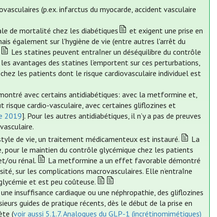
ovasculaires (p.ex. infarctus du myocarde, accident vasculaire
ale de mortalité chez les diabétiques
et exigent une prise en
s également sur l'hygiène de vie (entre autres l'arrêt du
Les statines peuvent entraîner un déséquilibre du contrôle
 les avantages des statines l’emportent sur ces perturbations,
ez les patients dont le risque cardiovasculaire individuel est
 montré avec certains antidiabétiques: avec la metformine et,
risque cardio-vasculaire, avec certaines gliflozines et
re 2019
]. Pour les autres antidiabétiques, il n’y a pas de preuves
vasculaire.
style de vie, un traitement médicamenteux est instauré.
La
, pour le maintien du contrôle glycémique chez les patients
et/ou rénal.
La metformine a un effet favorable démontré
sité, sur les complications macrovasculaires. Elle n’entraîne
poglycémie et est peu coûteuse.
 une insuffisance cardiaque ou une néphropathie, des gliflozines
urs guides de pratique récents, dès le début de la prise en
ète (
voir aussi 5.1.7. Analogues du GLP-1 (incrétinomimétiques)