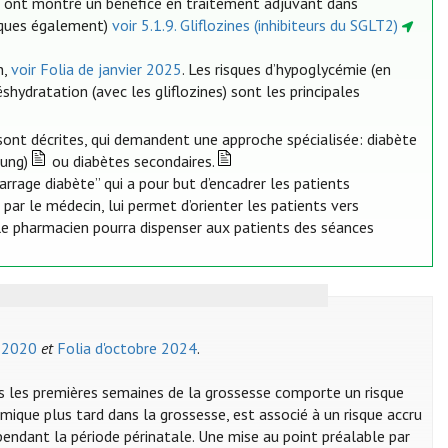
ine ont montré un bénéfice en traitement adjuvant dans
tiques également)
voir 5.1.9. Gliflozines (inhibiteurs du SGLT2)
n,
voir Folia de janvier 2025
. Les risques d’hypoglycémie (en
shydratation (avec les gliflozines) sont les principales
sont décrites, qui demandent une approche spécialisée: diabète
oung)
ou diabètes secondaires.
arrage diabète” qui a pour but d’encadrer les patients
 par le médecin, lui permet d’orienter les patients vers
i, le pharmacien pourra dispenser aux patients des séances
e 2020
et
Folia d'octobre 2024
.
 les premières semaines de la grossesse comporte un risque
que plus tard dans la grossesse, est associé à un risque accru
ndant la période périnatale. Une mise au point préalable par