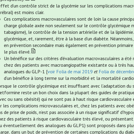
effet d’un contrôle strict de la glycémie sur les complications macr
rébral) est moins clair.
Ces complications macrovasculaires sont de loin la cause princip
charge globale axée non seulement sur le contrôle glycémique mai
tabagisme), le contrôle de la tension artérielle et de la lipidémie.
glycémique, et, rarement, être à la base d’un diabète. Néanmoins,
en prévention secondaire mais également en prévention primaire ch
le plus élevé.
Un bénéfice sur des critères d’évaluation macrovasculaires a été
chez des patients avec macroangiopathie existante ou à très haut 
analogues du GLP-1 [
voir Folia de mai 2019
et
Folia de décemb
d’un bénéfice à long terme sur la morbidité et la mortalité cardio
rsque le contrôle glycémique est insuffisant avec l’adaptation du 
tformine reste un bon choix dans la plupart des guides de pratique
vec ou sans obésité) qui ne sont pas à haut risque cardiovasculaire 
r les complications microvasculaires et, chez les patients avec obé
s de prise de poids, n’est pas associée à un risque significatif d’hy
ez des patients à risque cardiovasculaire très élevé, ou présentant
ou éventuellement des analogues du GLP1) sont proposés dans plusie
arge, dans un but de prévention de certaines complications du diab