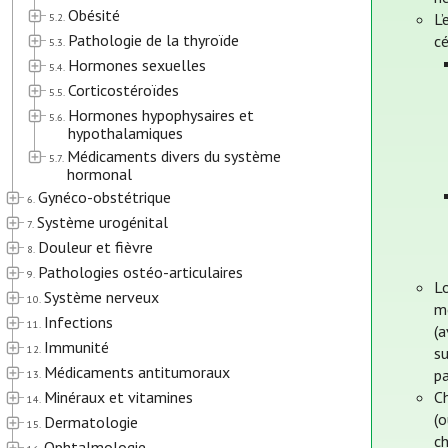
Obésité
L’
5.2.
Pathologie de la thyroïde
cé
5.3.
Hormones sexuelles
5.4.
Corticostéroïdes
5.5.
Hormones hypophysaires et
5.6.
hypothalamiques
Médicaments divers du système
5.7.
hormonal
Gynéco-obstétrique
6.
Système urogénital
7.
Douleur et fièvre
8.
Pathologies ostéo-articulaires
9.
Lo
Système nerveux
10.
me
Infections
11.
(a
Immunité
12.
su
Médicaments antitumoraux
pa
13.
Minéraux et vitamines
Ch
14.
(
Dermatologie
15.
ch
Ophtalmologie