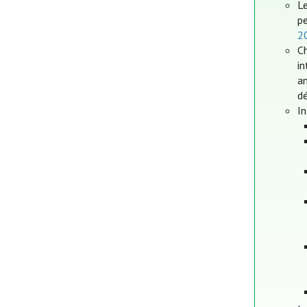
L
p
2
Ch
in
am
dé
In