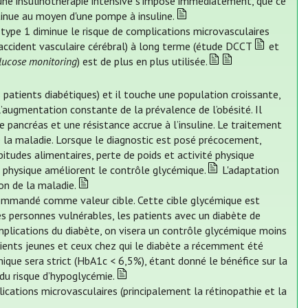
t une insulinothérapie intensive s'impose immédiatement, que ce
tinue au moyen d'une pompe à insuline.
e type 1 diminue le risque de complications microvasculaires
, accident vasculaire cérébral) à long terme (étude DCCT
et
lucose monitoring
) est de plus en plus utilisée.
 patients diabétiques) et il touche une population croissante,
l’augmentation constante de la prévalence de l’obésité. Il
le pancréas et une résistance accrue à l’insuline. Le traitement
e la maladie. Lorsque le diagnostic est posé précocement,
abitudes alimentaires, perte de poids et activité physique
é physique améliorent le contrôle glycémique.
L'adaptation
on de la maladie.
mmandé comme valeur cible. Cette cible glycémique est
es personnes vulnérables, les patients avec un diabète de
mplications du diabète, on visera un contrôle glycémique moins
ients jeunes et ceux chez qui le diabète a récemment été
ique sera strict (HbA1c < 6,5%), étant donné le bénéfice sur la
du risque d’hypoglycémie.
lications microvasculaires (principalement la rétinopathie et la