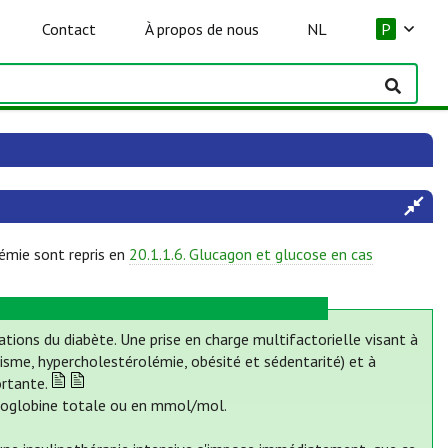
Contact
À propos de nous
NL
P
cémie sont repris en
20.1.1.6. Glucagon et glucose en cas
ations du diabète. Une prise en charge multifactorielle visant à
agisme, hypercholestérolémie, obésité et sédentarité) et à
ortante.
moglobine totale ou en mmol/mol.