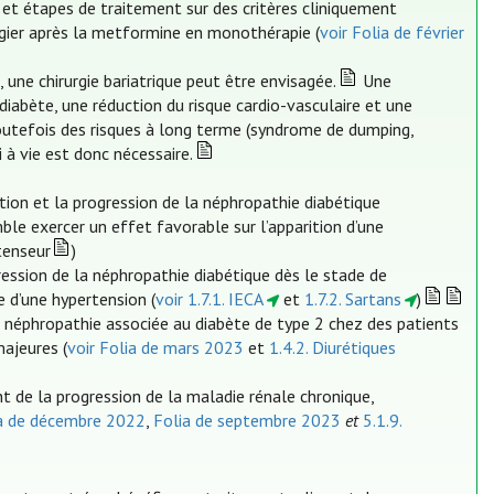
et étapes de traitement sur des critères cliniquement
égier après la metformine en monothérapie (
voir Folia de février
une chirurgie bariatrique peut être envisagée.
Une
diabète, une réduction du risque cardio-vasculaire et une
 toutefois des risques à long terme (syndrome de dumping,
 à vie est donc nécessaire.
tion et la progression de la néphropathie diabétique
le exercer un effet favorable sur l’apparition d’une
tenseur
)
ession de la néphropathie diabétique dès le stade de
 d’une hypertension (
voir 1.7.1. IECA
et
1.7.2. Sartans
)
a néphropathie associée au diabète de type 2 chez des patients
majeures (
voir Folia de mars 2023
et
1.4.2. Diurétiques
t de la progression de la maladie rénale chronique,
ia de décembre 2022
,
Folia de septembre 2023
et
5.1.9.