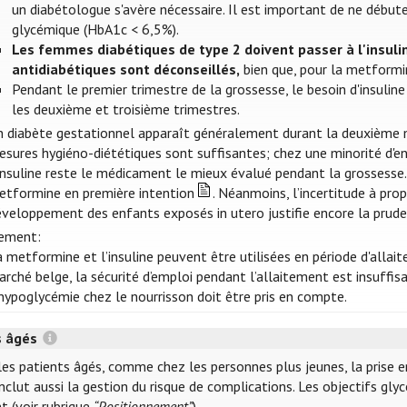
un diabétologue s'avère nécessaire. Il est important de ne débute
glycémique (HbA1c < 6,5%).
Les femmes diabétiques de type 2 doivent passer à l'insuli
antidiabétiques sont déconseillés,
bien que, pour la metformin
Pendant le premier trimestre de la grossesse, le besoin d'insul
les deuxième et troisième trimestres.
n diabète gestationnel apparaît généralement durant la deuxième mo
sures hygiéno-diététiques sont suffisantes; chez une minorité d'ent
'insuline reste le médicament le mieux évalué pendant la grossess
etformine en première intention
. Néanmoins, l’incertitude à pro
éveloppement des enfants exposés in utero justifie encore la prude
tement:
 metformine et l’insuline peuvent être utilisées en période d'allait
rché belge, la sécurité d’emploi pendant l’allaitement est insuff
hypoglycémie chez le nourrisson doit être pris en compte.
s âgés
les patients âgés, comme chez les personnes plus jeunes, la prise e
inclut aussi la gestion du risque de complications. Les objectifs g
t (voir rubrique
“Positionnement”
).