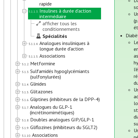
Da
rapide
so
Insulines à durée d'action
5.1.1.3.
Un
intermédiaire
(p
afficher tous les
é
conditionnements
Diabè
Spécialités
Le
Analogues insuliniques à
5.1.1.4.
longue durée d'action
en
Associations
as
5.1.1.5.
hy
Metformine
5.1.2.
l'
Sulfamidés hypoglycémiants
5.1.3.
ré
(sulfonylurées)
du
Glinides
5.1.4.
U
Glitazones
5.1.5.
ad
Gliptines (inhibiteurs de la DPP-4)
5.1.6.
l
Analogues du GLP-1
5.1.7.
st
(incrétinomimétiques)
di
Doubles analogues GIP/GLP-1
5.1.8.
s
Gliflozines (inhibiteurs du SGLT2)
5.1.9.
Un
Associations
5.1.10.
né