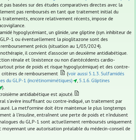
t pas basées sur des études comparatives directes avec la
llement pas remboursés en tant que traitement initial du
es traitements, encore relativement récents, impose de
covigilance.
midé hypoglycémiant, un glinide, une gliptine (syn. inhibiteur de
 du GLP-1 ou éventuellement la pioglitazone sont des
 de remboursement précis (situation au 1/03/2024).
othérapie, il convient d'associer un deuxième antidiabétique.
tion rénale et l’existence ou non d’antécédents cardio-
surtout prise de poids et risque hypoglycémique) et des contre-
des critères de remboursement
(
voir aussi 5.1.3. Sulfamidés
ues du GLP-1 (incrétinomimétiques)
,
5.1.6. Gliptines
).
troisième antidiabétique est ajouté.
ral s'avère insuffisant ou contre-indiqué, un traitement par
instauré. La metformine doit être maintenue le plus longtemps
ent à l'insuline, entraînent une perte de poids et n'induisent
 analogues du GLP-1 sont actuellement remboursés uniquement
 et moyennant une autorisation préalable du médecin-conseil de