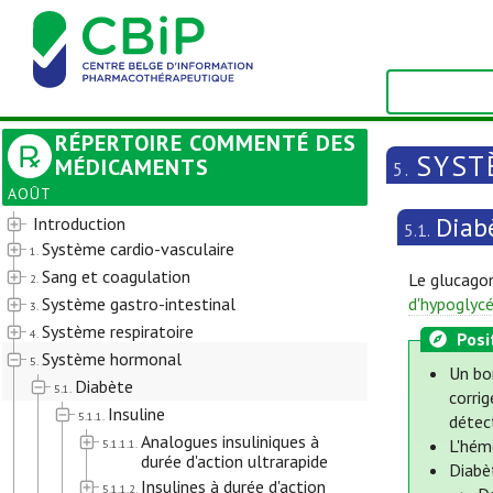
RÉPERTOIRE COMMENTÉ DES
SYST
MÉDICAMENTS
5.
AOÛT
Diab
Introduction
5.1.
Système cardio-vasculaire
1.
Sang et coagulation
Le glucagon
2.
Système gastro-intestinal
d'hypoglyc
3.
Système respiratoire
4.
Posi
Système hormonal
5.
Un bon
Diabète
5.1.
corrig
Insuline
5.1.1.
détec
Analogues insuliniques à
L'hém
5.1.1.1.
durée d'action ultrarapide
Diabè
Insulines à durée d'action
5.1.1.2.