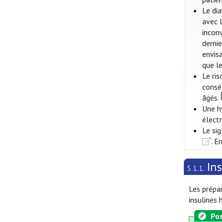
Le di
avec l
inconv
dernie
envis
que l
Le ri
consé
âgés.
Une h
électr
Le si
. E
In
5.1.1.
Les prépar
insulines 
Pos