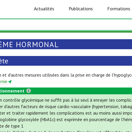
Actualités
Publications
Formations
ÈME HORMONAL
ète
 et d'autres mesures utilisées dans la prise en charge de l'hypogly
émie
tionnement
 contrôle glycémique ne suffit pas à lui seul à enrayer les complic
er d'autres facteurs de risque cardio-vasculaire (hypertension, tab
ter et traiter rapidement les complications est au moins aussi imp
oglobine glycosylée (HbA1c) est exprimée en pourcentage de l'hé
te de type 1